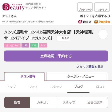
国内最大級の
サロン予約サイト
ブックマーク
ログイン
ゲストさん
ポイントを表示する
ポイントが1%たまる！
ポイントはサロン予約でつかえる！
メンズ眉毛サロン+i.b福岡天神大名店 【天神/眉毛
サロン/アイブロウ/メンズ】
MAP
まつげ･ﾒｲｸ
ｴｽﾃ
ﾘﾗｸ
ﾈｲﾙ
空席確認・予約する
スタッフ募集を見る
クーポン・メニュー
サロン情報
トップ
フォト
スタッフ
ブログ
口コミ
新着
カテゴリ
スタッフ
過去の記事