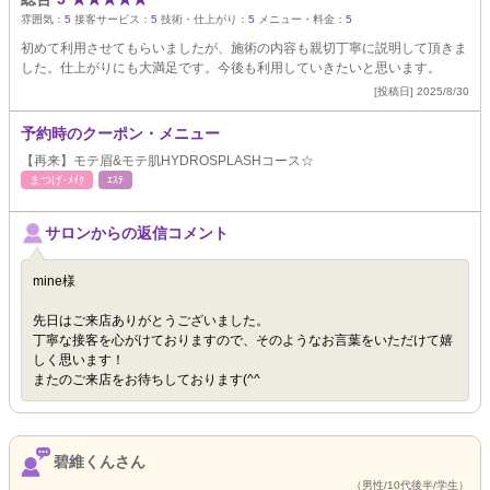
雰囲気：
5
接客サービス：
5
技術・仕上がり：
5
メニュー・料金：
5
初めて利用させてもらいましたが、施術の内容も親切丁寧に説明して頂きま
した。仕上がりにも大満足です。今後も利用していきたいと思います。
[投稿日] 2025/8/30
予約時のクーポン・メニュー
【再来】モテ眉&モテ肌HYDROSPLASHコース☆
まつげ･ﾒｲｸ
ｴｽﾃ
サロンからの返信コメント
mine様
先日はご来店ありがとうございました。
丁寧な接客を心がけておりますので、そのようなお言葉をいただけて嬉
しく思います！
またのご来店をお待ちしております(^^
碧維くんさん
（男性/10代後半/学生）