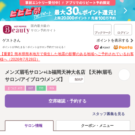
国内最大級の
サロン予約サイト
ブックマーク
ログイン
ゲストさん
ポイントを表示する
ポイントが1%たまる！
ポイントはサロン予約でつかえる！
【重要】熊本県熊本地方で発生した地震の影響のある地域へご予約されているお客
様へ（2026年7月28日）
メンズ眉毛サロン+i.b福岡天神大名店 【天神/眉毛
サロン/アイブロウ/メンズ】
MAP
まつげ･ﾒｲｸ
ｴｽﾃ
ﾘﾗｸ
ﾈｲﾙ
空席確認・予約する
スタッフ募集を見る
クーポン・メニュー
サロン情報