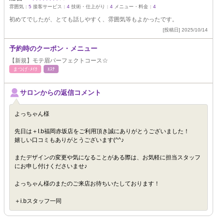
雰囲気：
5
接客サービス：
4
技術・仕上がり：
4
メニュー・料金：
4
初めてでしたが、とても話しやすく、雰囲気等もよかったです。
[投稿日] 2025/10/14
予約時のクーポン・メニュー
【新規】モテ眉パーフェクトコース☆
まつげ･ﾒｲｸ
ｴｽﾃ
サロンからの返信コメント
よっちゃん様
先日は＋I.b福岡赤坂店をご利用頂き誠にありがとうございました！
嬉しい口コミもありがとうございます(^^♪
またデザインの変更や気になることがある際は、お気軽に担当スタッフ
にお申し付けくださいませ♪
よっちゃん様のまたのご来店お待ちいたしております！
＋i.bスタッフ一同