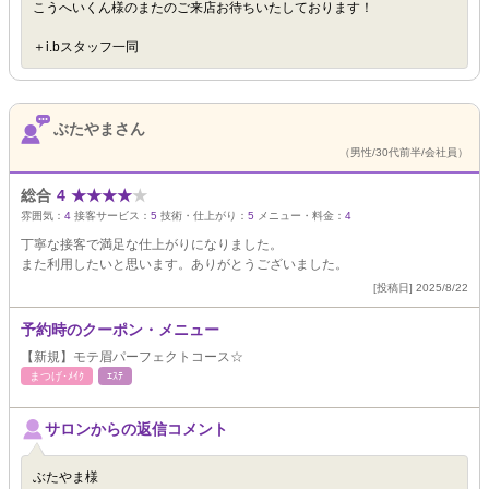
こうへいくん様のまたのご来店お待ちいたしております！
＋i.bスタッフ一同
ぶたやまさん
（男性/30代前半/会社員）
総合
4
★
★
★
★
★
雰囲気：
4
接客サービス：
5
技術・仕上がり：
5
メニュー・料金：
4
丁寧な接客で満足な仕上がりになりました。
また利用したいと思います。ありがとうございました。
[投稿日] 2025/8/22
予約時のクーポン・メニュー
【新規】モテ眉パーフェクトコース☆
まつげ･ﾒｲｸ
ｴｽﾃ
サロンからの返信コメント
ぶたやま様