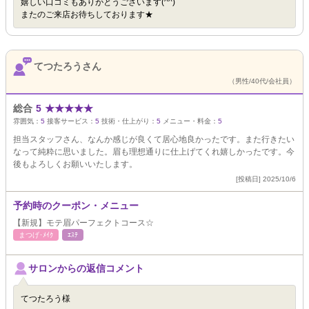
嬉しい口コミもありがとうございます(^^)
またのご来店お待ちしております★
てつたろうさん
（男性/40代/会社員）
総合
5
★
★
★
★
★
雰囲気：
5
接客サービス：
5
技術・仕上がり：
5
メニュー・料金：
5
担当スタッフさん、なんか感じが良くて居心地良かったです。また行きたい
なって純粋に思いました。眉も理想通りに仕上げてくれ嬉しかったです。今
後もよろしくお願いいたします。
[投稿日] 2025/10/6
予約時のクーポン・メニュー
【新規】モテ眉パーフェクトコース☆
まつげ･ﾒｲｸ
ｴｽﾃ
サロンからの返信コメント
てつたろう様