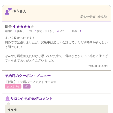
ゆうさん
（男性/20代後半/会社員）
総合
4
★
★
★
★
★
雰囲気：
4
接客サービス：
5
技術・仕上がり：
4
メニュー・料金：
4
すごく良かったです！
初めてで緊張しましたが、施術中は楽しく会話していただき時間があっとい
う間でした！
ぼんやり眉毛整えたいなと思っていた中で、骨格などからいい感じに仕上げ
てもらえてありがとうございました。
[投稿日] 2025/9/6
予約時のクーポン・メニュー
【新規】モテ眉パーフェクトコース☆
まつげ･ﾒｲｸ
ｴｽﾃ
サロンからの返信コメント
ゆう様