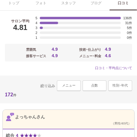
トップ
フォト
スタッフ
ブログ
口コミ
5
136
サロン平均
4
31
4.81
3
5
2
0
1
0
4.9
4.9
雰囲気
技術･仕上がり
4.9
4.6
接客サービス
メニュー･料金
口コミ・平均点について
メニュー
点数
性別･年代
絞り込み
172
件
よっちゃんさん
（男性/40代）
総合
4
★
★
★
★
★