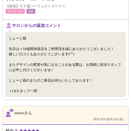
【新規】モテ眉パーフェクトコース☆
まつげ･ﾒｲｸ
ｴｽﾃ
サロンからの返信コメント
じょーじ様
先日は＋I.b福岡赤坂店をご利用頂き誠にありがとうございました！
嬉しい口コミもありがとうございます(^^♪
またデザインの変更や気になることがある際は、お気軽に担当スタッフ
にお申し付けくださいませ♪
じょーじ様のまたのご来店お待ちいたしております！
＋i.bスタッフ一同
mineさん
（男性/30代後半/会社員）
総合
5
★
★
★
★
★