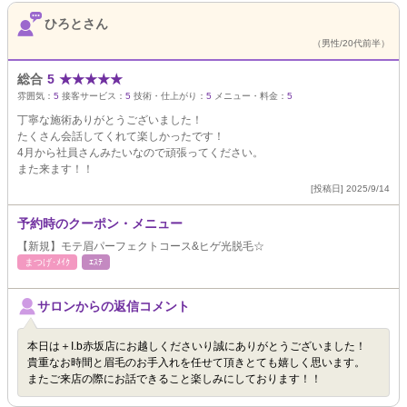
ひろとさん
（男性/20代前半）
総合
5
★
★
★
★
★
雰囲気：
5
接客サービス：
5
技術・仕上がり：
5
メニュー・料金：
5
丁寧な施術ありがとうございました！
たくさん会話してくれて楽しかったです！
4月から社員さんみたいなので頑張ってください。
また来ます！！
[投稿日] 2025/9/14
予約時のクーポン・メニュー
【新規】モテ眉パーフェクトコース&ヒゲ光脱毛☆
まつげ･ﾒｲｸ
ｴｽﾃ
サロンからの返信コメント
本日は＋I.b赤坂店にお越しくださいり誠にありがとうございました！
貴重なお時間と眉毛のお手入れを任せて頂きとても嬉しく思います。
またご来店の際にお話できること楽しみにしております！！