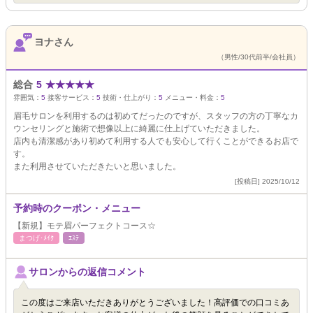
ヨナさん
（男性/30代前半/会社員）
総合
5
★
★
★
★
★
雰囲気：
5
接客サービス：
5
技術・仕上がり：
5
メニュー・料金：
5
眉毛サロンを利用するのは初めてだったのですが、スタッフの方の丁寧なカ
ウンセリングと施術で想像以上に綺麗に仕上げていただきました。
店内も清潔感があり初めて利用する人でも安心して行くことができるお店で
す。
また利用させていただきたいと思いました。
[投稿日] 2025/10/12
予約時のクーポン・メニュー
【新規】モテ眉パーフェクトコース☆
まつげ･ﾒｲｸ
ｴｽﾃ
サロンからの返信コメント
この度はご来店いただきありがとうございました！高評価での口コミあ