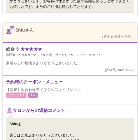
がとうございます。お客様の仕上がった後の笑顔を見ることができとて
も嬉しいです。またのご利用お待ちしております。
Shiuさん
（男性/10代後半/学生）
総合
5
★
★
★
★
★
雰囲気：
5
接客サービス：
5
技術・仕上がり：
5
メニュー・料金：
5
素晴らしい施術をありがとうございました。
[投稿日] 2025/10/11
予約時のクーポン・メニュー
【新規】似合わせアイブロウスタイリング☆
まつげ･ﾒｲｸ
ｴｽﾃ
サロンからの返信コメント
Shiu様
先日はご来店ありがとうございました。