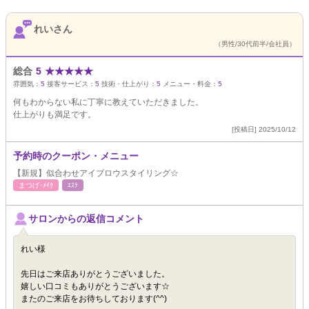
れいさん
（男性/30代前半/会社員）
総合
5
★
★
★
★
★
雰囲気：
5
接客サービス：
5
技術・仕上がり：
5
メニュー・料金：
5
何もわからない私に丁寧に教えていただきました。
仕上がりも満足です。
[投稿日] 2025/10/12
予約時のクーポン・メニュー
【新規】似合わせアイブロウスタイリング☆
まつげ･ﾒｲｸ
ｴｽﾃ
サロンからの返信コメント
れい様
先日はご来店ありがとうございました。
嬉しい口コミもありがとうございます☆
またのご来店をお待ちしております(^^)