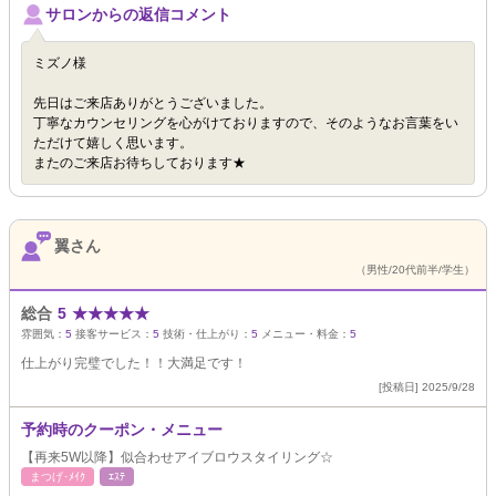
サロンからの返信コメント
ミズノ様
先日はご来店ありがとうございました。
丁寧なカウンセリングを心がけておりますので、そのようなお言葉をい
ただけて嬉しく思います。
またのご来店お待ちしております★
翼さん
（男性/20代前半/学生）
総合
5
★
★
★
★
★
雰囲気：
5
接客サービス：
5
技術・仕上がり：
5
メニュー・料金：
5
仕上がり完璧でした！！大満足です！
[投稿日] 2025/9/28
予約時のクーポン・メニュー
【再来5W以降】似合わせアイブロウスタイリング☆
まつげ･ﾒｲｸ
ｴｽﾃ