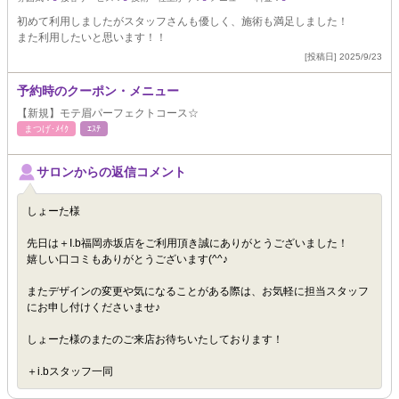
初めて利用しましたがスタッフさんも優しく、施術も満足しました！
また利用したいと思います！！
[投稿日] 2025/9/23
予約時のクーポン・メニュー
【新規】モテ眉パーフェクトコース☆
まつげ･ﾒｲｸ
ｴｽﾃ
サロンからの返信コメント
しょーた様
先日は＋I.b福岡赤坂店をご利用頂き誠にありがとうございました！
嬉しい口コミもありがとうございます(^^♪
またデザインの変更や気になることがある際は、お気軽に担当スタッフ
にお申し付けくださいませ♪
しょーた様のまたのご来店お待ちいたしております！
＋i.bスタッフ一同