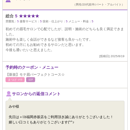
（男性/20代前半/パート・アルバイト）
総合
5
★
★
★
★
★
雰囲気：
5
接客サービス：
5
技術・仕上がり：
5
メニュー・料金：
5
初めての眉毛サロンで心配でしたが、説明・施術のどちらも良く満足できま
した。
施術中も楽しく会話ができるなど接客も良かったです。
初めての方にもお勧めできるサロンだと思います。
今後も通いたいと思えました。
[投稿日] 2025/8/19
予約時のクーポン・メニュー
【新規】モテ眉パーフェクトコース☆
まつげ･ﾒｲｸ
ｴｽﾃ
サロンからの返信コメント
みや様
先日は＋I.b福岡赤坂店をご利用頂き誠にありがとうございました！
嬉しい口コミもありがとうございます(^^♪