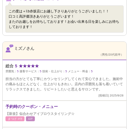
この度は＋I.b赤坂店にお越し下さりありがとうございました！！
口コミ高評価頂きありがとうございます！
またのお越しをお待ちしております！お会い出来る日を楽しみにお待ち
しております！
ミズノさん
（男性/20代前半）
総合
5
★
★
★
★
★
雰囲気：
5
接客サービス：
5
技術・仕上がり：
5
メニュー・料金：
5
担当の方がとても丁寧にカウンセリングしてくれて安心できました。施術中
の痛みもほとんどなく、仕上がりもきれい。店内の雰囲気も落ち着いていて
リラックスできました。リピートしたいと思えるサロンです。
[投稿日] 2025/9/28
予約時のクーポン・メニュー
【新規】似合わせアイブロウスタイリング☆
まつげ･ﾒｲｸ
ｴｽﾃ