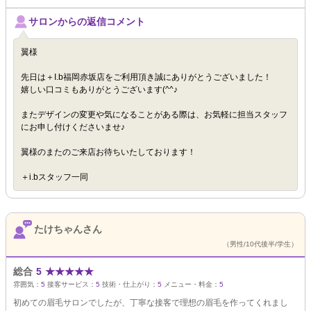
サロンからの返信コメント
翼様
先日は＋I.b福岡赤坂店をご利用頂き誠にありがとうございました！
嬉しい口コミもありがとうございます(^^♪
またデザインの変更や気になることがある際は、お気軽に担当スタッフ
にお申し付けくださいませ♪
翼様のまたのご来店お待ちいたしております！
＋i.bスタッフ一同
たけちゃんさん
（男性/10代後半/学生）
総合
5
★
★
★
★
★
雰囲気：
5
接客サービス：
5
技術・仕上がり：
5
メニュー・料金：
5
初めての眉毛サロンでしたが、丁寧な接客で理想の眉毛を作ってくれまし