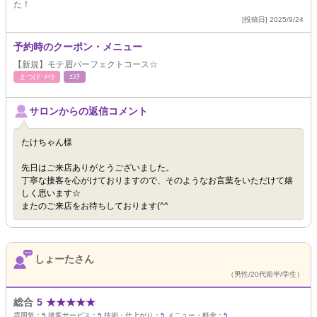
た！
[投稿日] 2025/9/24
予約時のクーポン・メニュー
【新規】モテ眉パーフェクトコース☆
まつげ･ﾒｲｸ
ｴｽﾃ
サロンからの返信コメント
たけちゃん様
先日はご来店ありがとうございました。
丁寧な接客を心がけておりますので、そのようなお言葉をいただけて嬉
しく思います☆
またのご来店をお待ちしております(^^
しょーたさん
（男性/20代前半/学生）
総合
5
★
★
★
★
★
雰囲気：
5
接客サービス：
5
技術・仕上がり：
5
メニュー・料金：
5