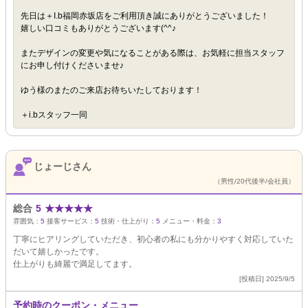
先日は＋I.b福岡赤坂店をご利用頂き誠にありがとうございました！
嬉しい口コミもありがとうございます(^^♪
またデザインの変更や気になることがある際は、お気軽に担当スタッフ
にお申し付けくださいませ♪
ゆう様のまたのご来店お待ちいたしております！
＋i.bスタッフ一同
じょーじさん
（男性/20代後半/会社員）
総合
5
★
★
★
★
★
雰囲気：
5
接客サービス：
5
技術・仕上がり：
5
メニュー・料金：
3
丁寧にヒアリングしていただき、初心者の私にも分かりやすく対応していた
だいて嬉しかったです。
仕上がりも綺麗で満足してます。
[投稿日] 2025/9/5
予約時のクーポン・メニュー