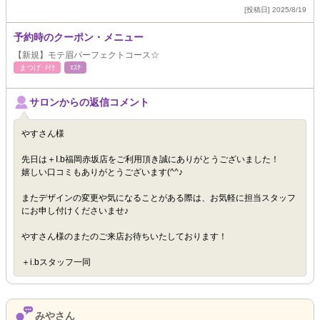
[投稿日] 2025/8/19
予約時のクーポン・メニュー
【新規】モテ眉パーフェクトコース☆
まつげ･ﾒｲｸ
ｴｽﾃ
サロンからの返信コメント
やすさん様
先日は＋I.b福岡赤坂店をご利用頂き誠にありがとうございました！
嬉しい口コミもありがとうございます(^^♪
またデザインの変更や気になることがある際は、お気軽に担当スタッフ
にお申し付けくださいませ♪
やすさん様のまたのご来店お待ちいたしております！
＋i.bスタッフ一同
みやさん