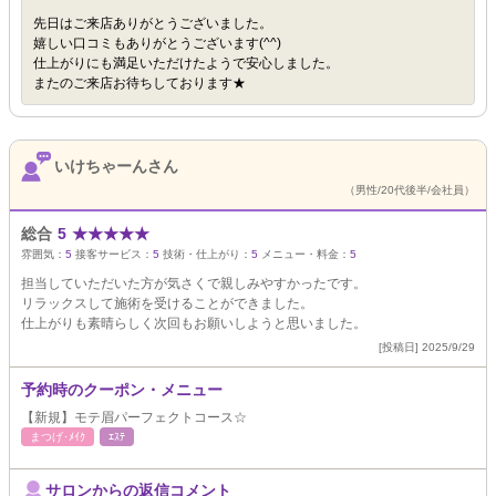
先日はご来店ありがとうございました。
嬉しい口コミもありがとうございます(^^)
仕上がりにも満足いただけたようで安心しました。
またのご来店お待ちしております★
いけちゃーんさん
（男性/20代後半/会社員）
総合
5
★
★
★
★
★
雰囲気：
5
接客サービス：
5
技術・仕上がり：
5
メニュー・料金：
5
担当していただいた方が気さくで親しみやすかったです。
リラックスして施術を受けることができました。
仕上がりも素晴らしく次回もお願いしようと思いました。
[投稿日] 2025/9/29
予約時のクーポン・メニュー
【新規】モテ眉パーフェクトコース☆
まつげ･ﾒｲｸ
ｴｽﾃ
サロンからの返信コメント