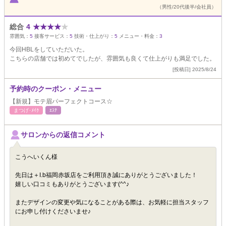
（男性/20代後半/会社員）
総合
4
★
★
★
★
★
雰囲気：
5
接客サービス：
5
技術・仕上がり：
5
メニュー・料金：
3
今回HBLをしていただいた。
こちらの店舗では初めてでしたが、雰囲気も良くて仕上がりも満足でした。
[投稿日] 2025/8/24
予約時のクーポン・メニュー
【新規】モテ眉パーフェクトコース☆
まつげ･ﾒｲｸ
ｴｽﾃ
サロンからの返信コメント
こうへいくん様
先日は＋I.b福岡赤坂店をご利用頂き誠にありがとうございました！
嬉しい口コミもありがとうございます(^^♪
またデザインの変更や気になることがある際は、お気軽に担当スタッフ
にお申し付けくださいませ♪