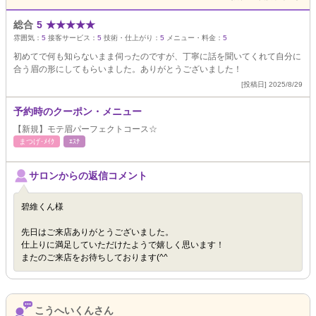
総合
5
★
★
★
★
★
雰囲気：
5
接客サービス：
5
技術・仕上がり：
5
メニュー・料金：
5
初めてで何も知らないまま伺ったのですが、丁寧に話を聞いてくれて自分に
合う眉の形にしてもらいました。ありがとうございました！
[投稿日] 2025/8/29
予約時のクーポン・メニュー
【新規】モテ眉パーフェクトコース☆
まつげ･ﾒｲｸ
ｴｽﾃ
サロンからの返信コメント
碧維くん様
先日はご来店ありがとうございました。
仕上りに満足していただけたようで嬉しく思います！
またのご来店をお待ちしております(^^
こうへいくんさん