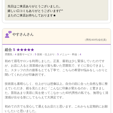
先日はご来店ありがとうございました。
嬉しい口コミもありがとうございます(^^
またのご来店お待ちしております★
やすさんさん
（男性/40代/会社員）
総合
5
★
★
★
★
★
雰囲気：
4
接客サービス：
5
技術・仕上がり：
5
メニュー・料金：
4
初めて眉毛サロンを利用しました。正直、最初は少し緊張していたのです
が、お店に入ると清潔感があり落ち着いた雰囲気で、すぐに安心できまし
た。スタッフの方の接客もとても丁寧で、こちらの希望や悩みをしっかりと
聞いてくれたのが印象的です。
技術面も素晴らしく、仕上がりは想像以上。自分の顔に合った自然な形に整
えていただき、鏡を見たときに「こんなに印象が変わるのか」と驚きまし
た。普段あまり美容に気を使ってこなかった40代男性の私でも、無理なく清
潔感が出せる形にしてもらえて大満足です。
初めての方でも安心して通えるお店だと思います。これからも定期的にお願
いしたいと思いました。