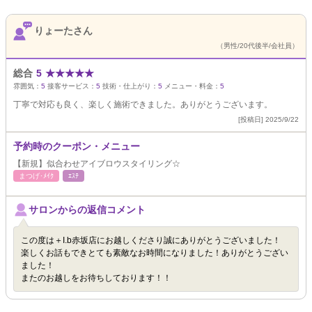
りょーたさん
（男性/20代後半/会社員）
総合
5
★
★
★
★
★
雰囲気：
5
接客サービス：
5
技術・仕上がり：
5
メニュー・料金：
5
丁寧で対応も良く、楽しく施術できました。ありがとうございます。
[投稿日] 2025/9/22
予約時のクーポン・メニュー
【新規】似合わせアイブロウスタイリング☆
まつげ･ﾒｲｸ
ｴｽﾃ
サロンからの返信コメント
この度は＋I.b赤坂店にお越しくださり誠にありがとうございました！
楽しくお話もできとても素敵なお時間になりました！ありがとうござい
ました！
またのお越しをお待ちしております！！