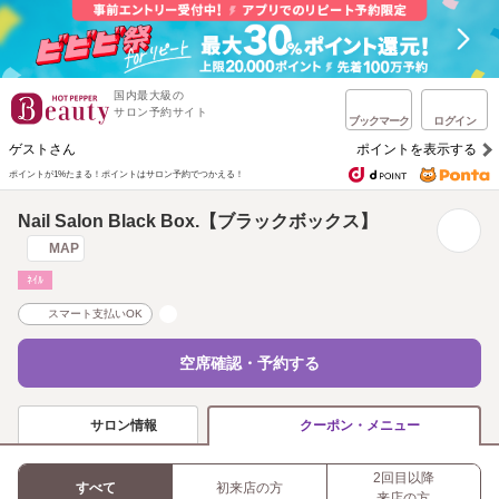
国内最大級の
サロン予約サイト
ブックマーク
ログイン
ゲストさん
ポイントを表示する
ポイントが1%たまる！
ポイントはサロン予約でつかえる！
Nail Salon Black Box.【ブラックボックス】
MAP
ﾈｲﾙ
スマート支払いOK
空席確認・予約する
サロン情報
クーポン・メニュー
2回目以降
すべて
初来店の方
来店の方