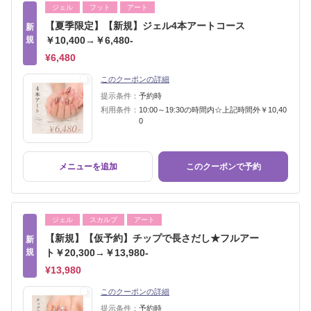
ジェル
フット
アート
【夏季限定】【新規】ジェル4本アートコース
新
規
￥10,400→￥6,480-
¥6,480
このクーポンの詳細
提示条件：
予約時
利用条件：
10:00～19:30の時間内☆上記時間外￥10,40
0
メニューを追加
このクーポンで予約
ジェル
スカルプ
アート
【新規】【仮予約】チップで長さだし★フルアー
新
規
ト￥20,300→￥13,980-
¥13,980
このクーポンの詳細
提示条件：
予約時