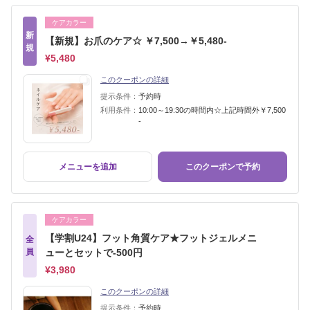
ケアカラー
新
【新規】お爪のケア☆ ￥7,500→￥5,480-
規
¥5,480
このクーポンの詳細
提示条件：
予約時
利用条件：
10:00～19:30の時間内☆上記時間外￥7,500
-
メニューを追加
このクーポンで予約
ケアカラー
【学割U24】フット角質ケア★フットジェルメニ
全
員
ューとセットで-500円
¥3,980
このクーポンの詳細
提示条件：
予約時