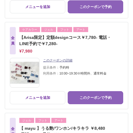
メニューを追加
このクーポンで予約
ケアカラー
ジェル
フット
アート
【Arisa限定】定額designコース￥7,780- 電話・
全
員
LINE予約で￥7,280-
¥7,980
このクーポンの詳細
提示条件：
予約時
利用条件：
10:00~19:30※時間外、通常料金
メニューを追加
このクーポンで予約
ジェル
フット
アート
【 mayu 】うる艶/ワンホン/キラキラ ￥8,480
全