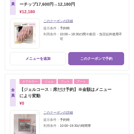
員
ーチップ17,600円→12,180円
¥12,180
このクーポンの詳細
提示条件：
予約時
利用条件：
10:00～18:30の間※前日・当日以外使用不
可
メニューを追加
このクーポンで予約
ケアカラー
ジェル
フット
アート
【ジェルコース：席だけ予約】※金額はメニュー
全
員
により変動
¥0
このクーポンの詳細
提示条件：
予約時
利用条件：
10:00~19:30の時間帯