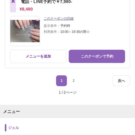
員
電話・LINE予約で￥7,980-
¥8,480
このクーポンの詳細
提示条件：
予約時
利用条件：
10:00～19:30の間☆
メニューを追加
このクーポンで予約
1
2
次へ
1 / 2ページ
メニュー
ジェル