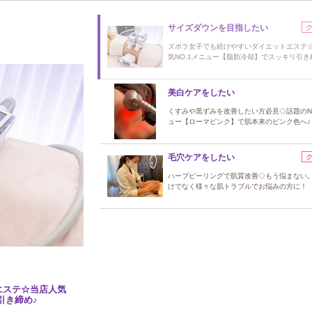
サイズダウンを目指したい
ズボラ女子でも続けやすいダイエットエステ
気NO.1メニュー【脂肪冷却】でスッキリ引き
美白ケアをしたい
くすみや黒ずみを改善したい方必見◇話題のN
ュー【ローマピンク】で肌本来のピンク色へ♪
毛穴ケアをしたい
ハーブピーリングで肌質改善◇もう悩まない
けでなく様々な肌トラブルでお悩みの方に！
エステ☆当店人気
引き締め♪