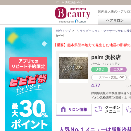
パーム 浜松店(palm)
国内最大級のヘアサロ
ヘアサロン
総合トップ
>
リラクゼーション・マッサージサロン検
(palm)
【重要】熊本県熊本地方で発生した地震の影響のあ
palm 浜松店
パーム ハママツテン
スマート支払いOK
4.77
（3
静岡県浜松市中央区佐鳴台５
イオン浜松西店(入野町）より
クーポン
サロン情報
メニュー
人気Ｎo.１メニューは脂肪冷却