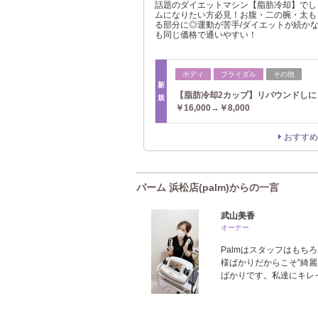
話題のダイエットマシン【脂肪冷却】でし
ムになりたい方必見！お腹・二の腕・太も
る部分に◎運動が苦手/ダイエットが続か
も同じ価格で通いやすい！
ボディ
ブライダル
その他
新
【脂肪冷却2カップ】リバウンドしに
規
￥16,000→￥8,000
おすすめ
パーム 浜松店(palm)からの一言
武山美香
オーナー
Palmはスタッフはも
様ばかりだからこそ”綺
ばかりです。私達にキレ