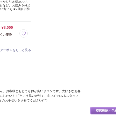
っかり引き締め♪スリ
もなど、お悩みを抱え
ない方にも★2回目以降
¥8,000
くい痩身
クーポンをもっと見る
ちろん、お客様ともとても仲が良いサロンです。大好きなお客
麗にしたい！！”という思いが強く、向上心のあるスタッフ
イのお手伝いをさせてください(^^)
空席確認・予