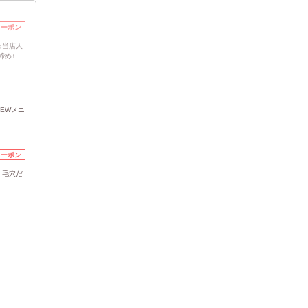
クーポン
☆当店人
締め♪
EWメニ
クーポン
。毛穴だ