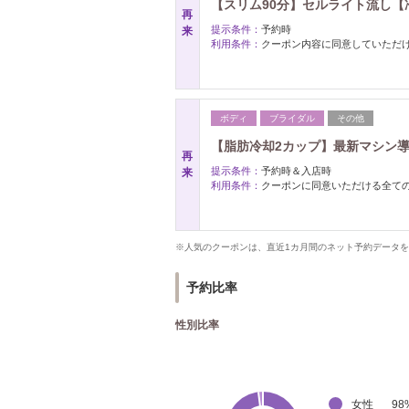
【スリム90分】セルライト流し【冷却
再
提示条件：
予約時
来
利用条件：
クーポン内容に同意していただ
ボディ
ブライダル
その他
【脂肪冷却2カップ】最新マシン導入！
再
提示条件：
予約時＆入店時
来
利用条件：
クーポンに同意いただける全て
※人気のクーポンは、直近1カ月間のネット予約データ
予約比率
性別比率
女性
98