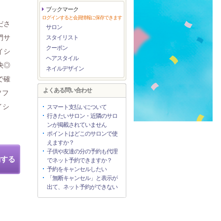
ブックマーク
ログインすると会員情報に保存できます
ださ
サロン
門サ
スタイリスト
クーポン
イシ
ヘアスタイル
決◎
ネイルデザイン
で確
よくある問い合わせ
ソフ
イシ
スマート支払いについて
行きたいサロン・近隣のサロ
ンが掲載されていません
ポイントはどこのサロンで使
えますか？
子供や友達の分の予約も代理
約する
でネット予約できますか？
予約をキャンセルしたい
「無断キャンセル」と表示が
出て、ネット予約ができない