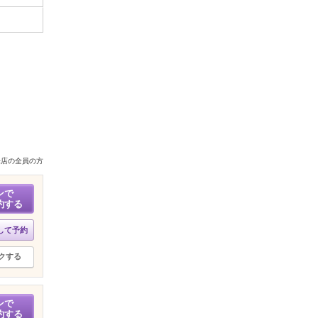
来店の全員の方
ンで
約する
して予約
クする
ンで
約する