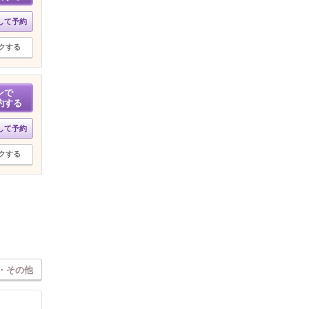
して予約
クする
ンで
約する
して予約
クする
・その他