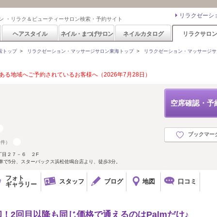
リラクゼーシ
ン ・リラク＆ビューティーサロン検索・予約サイト
ヘアスタイル
ネイル・まつげサロン
ネイルカタログ
リラクサロ
索トップ
>
リラクゼーション・マッサージサロン東海トップ
>
リラクゼーション・マッサージサ
る地域へご予約されているお客様へ（2026年7月28日）
空席確認・予
ブックマー
7件）
丁目２７－６ ２F
車で5分、スターバックス浜松佐鳴台店より、徒歩3分。
フォト
スタッフ
ブログ
地図
口コミ
ギャラリー
！2回目以降も同じ価格で通えるのはPalmだけ♪