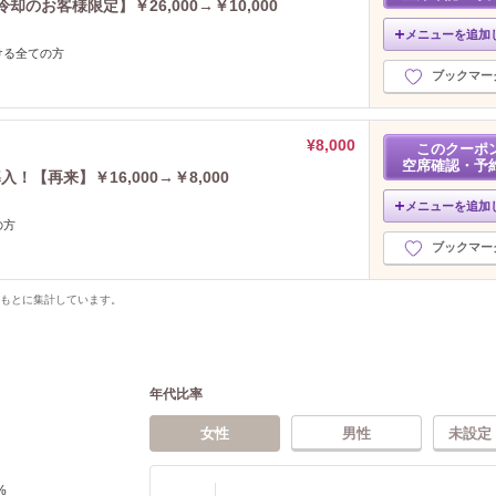
のお客様限定】￥26,000→￥10,000
メニューを追加
ける全ての方
ブックマー
¥8,000
このクーポ
空席確認・予
【再来】￥16,000→￥8,000
メニューを追加
の方
ブックマー
をもとに集計しています。
年代比率
女性
男性
未設定
%