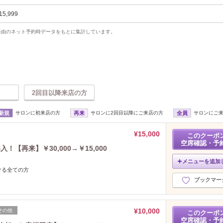
15,999
uty経由のネット予約時データをもとに集計しています。
2回目以降来店の方
新規
サロンに初来店の方
再来
サロンに2回目以降にご来店の方
全員
サロンにご
¥15,000
このクーポ
空席確認・予
【再来】￥30,000→￥15,000
メニューを追加
ける全ての方
ブックマー
¥10,000
その他
このクーポ
空席確認・予