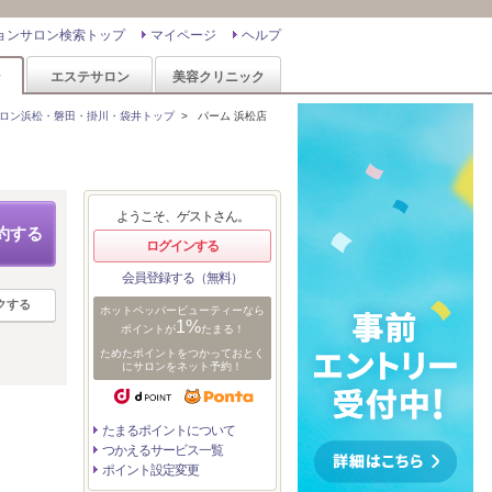
ョンサロン検索トップ
マイページ
ヘルプ
ン
エステサロン
美容クリニック
ロン浜松・磐田・掛川・袋井トップ
>
パーム 浜松店
ようこそ、ゲストさん。
約する
ログインする
会員登録する（無料）
クする
ホットペッパービューティーなら
1%
ポイントが
たまる！
ためたポイントをつかっておとく
にサロンをネット予約！
たまるポイントについて
つかえるサービス一覧
ポイント設定変更