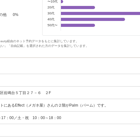
〜10代
20代
30代
の他
0
%
40代
50代〜
Beauty経由のネット予約データをもとに集計しています。
ない」「自由記載」を選択された方のデータを集計しています。
区佐鳴台５丁目２７－６ ２F
にあるEffect（メガネ屋）さんの２階がPalm（パーム）です。
17：00／土・祝 10：00～18：00