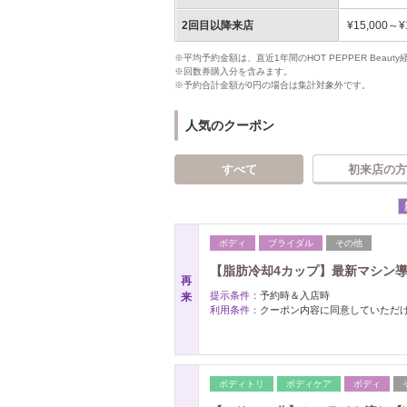
2回目以降来店
¥15,000～¥
※平均予約金額は、直近1年間のHOT PEPPER Bea
※回数券購入分を含みます。
※予約合計金額が0円の場合は集計対象外です。
人気のクーポン
すべて
初来店の方
ボディ
ブライダル
その他
【脂肪冷却4カップ】最新マシン導入！
再
提示条件：
予約時＆入店時
来
利用条件：
クーポン内容に同意していただ
ボディトリ
ボディケア
ボディ