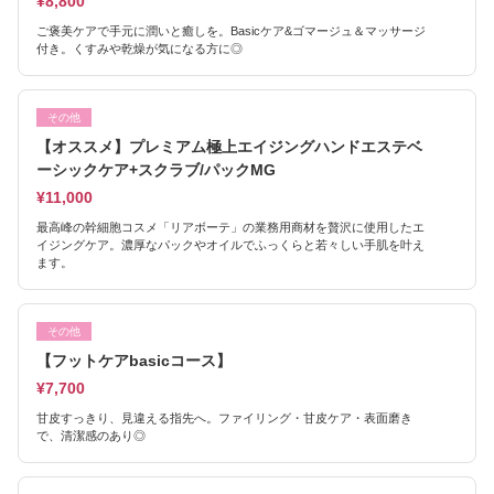
¥8,800
ご褒美ケアで手元に潤いと癒しを。Basicケア&ゴマージュ＆マッサージ
付き。くすみや乾燥が気になる方に◎
その他
【オススメ】プレミアム極上エイジングハンドエステベ
ーシックケア+スクラブ/パックMG
¥11,000
最高峰の幹細胞コスメ「リアボーテ」の業務用商材を贅沢に使用したエ
イジングケア。濃厚なパックやオイルでふっくらと若々しい手肌を叶え
ます。
その他
【フットケアbasicコース】
¥7,700
甘皮すっきり、見違える指先へ。ファイリング・甘皮ケア・表面磨き
で、清潔感のあり◎