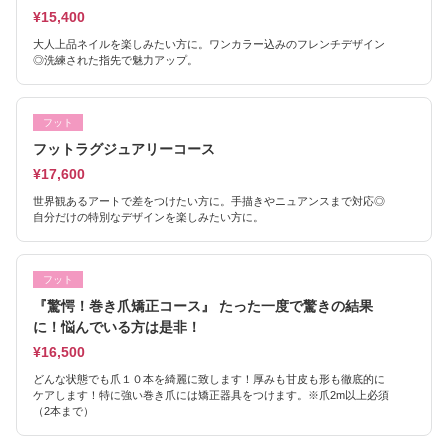
¥15,400
大人上品ネイルを楽しみたい方に。ワンカラー込みのフレンチデザイン
◎洗練された指先で魅力アップ。
フット
フットラグジュアリーコース
¥17,600
世界観あるアートで差をつけたい方に。手描きやニュアンスまで対応◎
自分だけの特別なデザインを楽しみたい方に。
フット
『驚愕！巻き爪矯正コース』 たった一度で驚きの結果
に！悩んでいる方は是非！
¥16,500
どんな状態でも爪１０本を綺麗に致します！厚みも甘皮も形も徹底的に
ケアします！特に強い巻き爪には矯正器具をつけます。※爪2m以上必須
（2本まで）