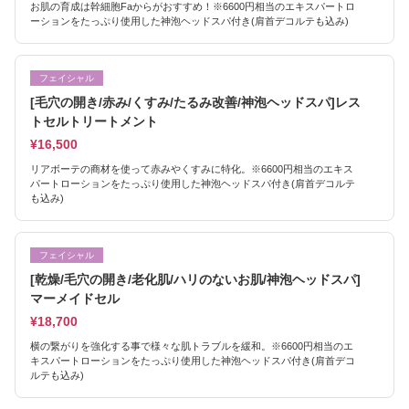
お肌の育成は幹細胞Faからがおすすめ！※6600円相当のエキスパートロ
ーションをたっぷり使用した神泡ヘッドスパ付き(肩首デコルテも込み)
フェイシャル
[毛穴の開き/赤み/くすみ/たるみ改善/神泡ヘッドスパ]レス
トセルトリートメント
¥16,500
リアボーテの商材を使って赤みやくすみに特化。※6600円相当のエキス
パートローションをたっぷり使用した神泡ヘッドスパ付き(肩首デコルテ
も込み)
フェイシャル
[乾燥/毛穴の開き/老化肌/ハリのないお肌/神泡ヘッドスパ]
マーメイドセル
¥18,700
横の繋がりを強化する事で様々な肌トラブルを緩和。※6600円相当のエ
キスパートローションをたっぷり使用した神泡ヘッドスパ付き(肩首デコ
ルテも込み)