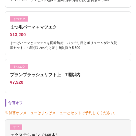
２～３０本 プレゼント込み♪2週間以内の付け足し無制限￥5,500
まつエク
まつ毛パーマ＋マツエク
¥13,200
まつげパーマとマツエクを同時施術！パッチリ目とボリュームが叶う贅
沢セット。4週間以内の付け足し無制限￥5,500
まつエク
プランプラッシュリフト上 7週以内
¥7,920
付替オフ
※付替オフメニューはまつげメニューとセットで予約してください。
オフ
エクステション（140本）