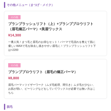
その他メニュー（まつげ・メイク）
その他
プランプラッシュリフト（上）+プランプブロウリフト
（眉毛矯正パーマ）+美眉ワックス
¥14,300
一番人気！まつ毛と眉毛のお得なセット！パーマで毛流れを整えて肌に
優しいWAXで毛を除去し描きやすい眉毛に！プランプラッシュリフト下
は+2200
その他
プランプブロウリフト（眉毛の矯正パーマ）
¥8,800
眉毛パーマ＋ツイザーワーク（ムダ毛処理、間引き）ムダ毛が少ない、
お肌が弱い、ピーリングなどをしていてワックスが必要では無い方はこ
ちら
脱毛