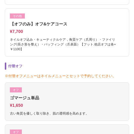
その他
【オフのみ】オフ&ケアコース
¥7,700
ネイルオフ込み・キューティクルケア，角質ケア（爪周り）・ファイリ
ング(長さ形を整え）・バッフィング（爪表面）【フット.他店オフは各+
￥1100】
付替オフ
※付替オフメニューはネイルメニューとセットで予約してください。
オフ
ゴマージュ単品
¥1,650
古い角質を優しく取り除き、肌の透明感を高めます。
オフ