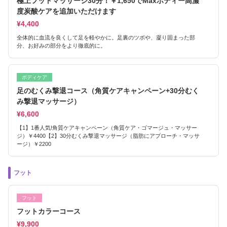
極上フットマッサージ30分！￥1,650でMaxボディー高濃
度炭酸ケアを追加いただけます
¥4,400
全体的に血流を良くして足を軽やかに。足裏のツボや、凝り固まった部
分、お好みの部分をより徹底的に。
ボディケア
足のむくみ撃退コース（角質ケアキャンペーン+30分むく
み撃退マッサージ）
¥6,600
【1】1番人気!角質ケアキャンペーン（角質ケア・ゴマージュ・マッサー
ジ）￥4400【2】30分むくみ撃退マッサージ（脂肪にアプローチ・マッサ
ージ）￥2200
フット
フット
フットカラーコース
¥9,900