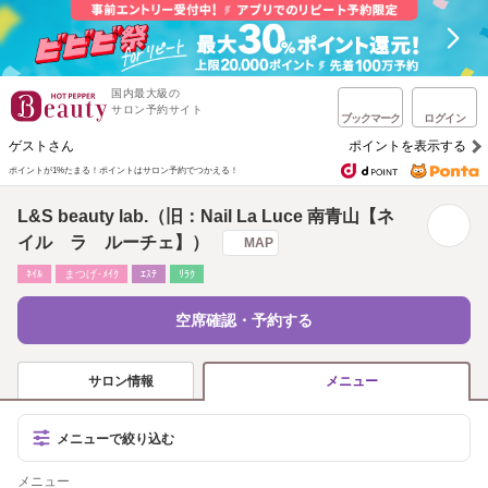
国内最大級の
サロン予約サイト
ブックマーク
ログイン
ゲストさん
ポイントを表示する
ポイントが1%たまる！
ポイントはサロン予約でつかえる！
L&S beauty lab.（旧：Nail La Luce 南青山【ネ
イル ラ ルーチェ】）
MAP
ﾈｲﾙ
まつげ･ﾒｲｸ
ｴｽﾃ
ﾘﾗｸ
空席確認・予約する
サロン情報
メニュー
メニューで絞り込む
メニュー