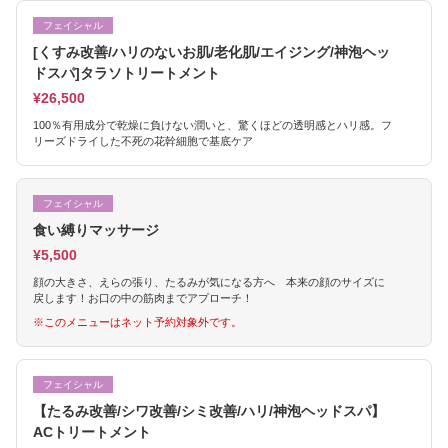
フェイシャル
[くすみ改善/ハリのないお肌/老化肌/エイジング/神泡ヘッ
ドスパ]タラソトリートメント
¥26,500
100％有用成分で乾燥に負けない潤いと、驚くほどの透明感とハリ感。フ
リーズドライした不死の花幹細胞で基底ケア
フェイシャル
食い縛りマッサージ
¥5,500
顔の大きさ、えらの張り、たるみが気になる方へ 本来の顔のサイズに
戻します！お口の中の筋肉までアプローチ！
※このメニューはネット予約対象外です。
フェイシャル
【たるみ改善/シワ改善/シミ改善/ハリ/神泡ヘッドスパ】
ACトリートメント