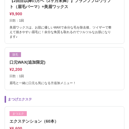
【2回目以降の方へ（2ヶ月未満）】プランプブロウリフ
ト（眉毛パーマ）+美眉ワックス
¥9,900
回数：
1回
美眉ワックスは、お肌に優しいWAXで余分な毛を除去後、ツイザーで整
えて描きやすい眉毛に！余分な角質も取れるのでツルツルなお肌になり
ます♪
脱毛
口元WAX(追加限定)
¥2,200
回数：
1回
眉毛と一緒に口元も気になる方追加メニュー！
まつげエクステ
まつエク
エクステンション（60本）
¥6,600