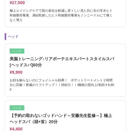
¥27,500
極上エイジングケアで肌の老化を軽減し若々しい見た目に生の羊水ヒト
幹細胞培養液、凍結乾燥したヒト幹細胞培養液をノンニードルにて痛く
なく導入
ヘッド
ヘッド
美脳トレーニング♪リアボーテエキスパートスタイルスパ
[ヘッドスパ]60分
¥9,900
お顔を触らないのにフェイシャル効果！ ボディトリートメント２時間
分に匹敵！脅威のリフトアップ！！持続力！！/睡眠の質向上/初回￥8,80
0
ヘッド
【予約の取れないゴッドハンド～安藤先生監修～】極上
ヘッドスパ（頭+首）20分
¥4,400