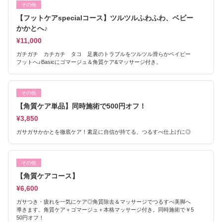
その他
【フットケアspecialコース】ツルツルふわふわ、ベビー
かかとへ♪
¥11,000
ガチガチ カチカチ タコ 足裏のトラブルをツルツル滑らかベイビー
フットへ♪Basicにゴマージュ＆角質ケア&マッサージ付き。
その他
【角質ケア単品】同時施術で500円オフ！
¥3,850
ガサガサかかとを徹底ケア！素足に自信が持てる、つるすべ仕上げに◎
その他
【角質ケアコース】
¥6,600
ガサつき・疲れを一気にケア◎角質除去＆マッサージでつるすべ美脚へ
導きます。角質ケア＋ゴマージュ＋本格マッサージ付き。同時施術で￥5
50円オフ！