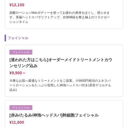
¥12,100
炭酸ローションMaxボディーを使ってお疲れの身体をほぐし、巡らせま
す。美脳ヘッドスパでリフトアップ、自律神経を整え極上のリラクゼー
ションタイム
フェイシャル
フェイシャル
[迷われた方はこちら]オーダーメイドトリートメントカウ
ンセリング込み
¥9,900～
大事なお肌へ最適なトリートメントをご提案。※6600円相当のエキスパ
ートローションをたっぷり使用した神泡ヘッドスパ付き(肩首デコルテも
込み)
フェイシャル
[赤み/たるみ/神泡ヘッドスパ]幹細胞フェイシャル
¥11,000