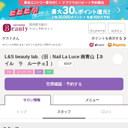
国内最大級の
サロン予約サイト
ブックマーク
ログイン
ゲストさん
ポイントを表示する
ポイントが1%たまる！
ポイントはサロン予約でつかえる！
L&S beauty lab.（旧：Nail La Luce 南青山【ネ
イル ラ ルーチェ】）
MAP
ﾈｲﾙ
まつげ･ﾒｲｸ
ｴｽﾃ
ﾘﾗｸ
空席確認・予約する
メニュー
サロン情報
トップ
スタッフ
口コミ