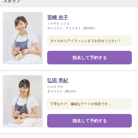
スタッフ
宮崎 光子
ミヤザキ ミツコ
ネイリスト、アイリスト
（歴18年）
ネイルからアイラッシュまでお任せください！
指名して予約する
弘田 早紀
ヒロタ サキ
ネイリスト
（歴14年）
丁寧なケア、繊細なアートが得意です。
指名して予約する