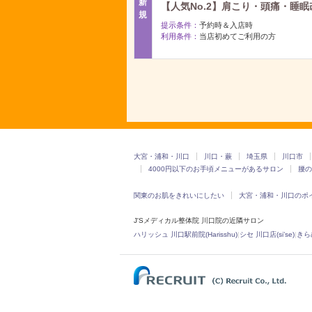
新
【人気No.2】肩こり・頭痛・睡眠
規
提示条件：
予約時＆入店時
利用条件：
当店初めてご利用の方
大宮・浦和・川口
川口・蕨
埼玉県
川口市
4000円以下のお手頃メニューがあるサロン
腰の
関東のお肌をきれいにしたい
大宮・浦和・川口のポ
J'Sメディカル整体院 川口院の近隣サロン
ハリッシュ 川口駅前院(Harisshu)
|
シセ 川口店(si’se)
|
きらめ