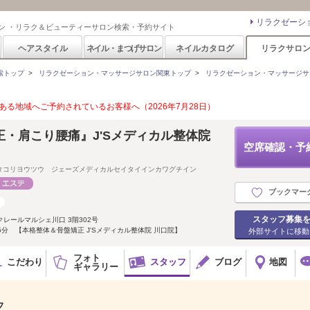
リラクゼーシ
ン ・リラク＆ビューティーサロン検索・予約サイト
ヘアスタイル
ネイル・まつげサロン
ネイルカタログ
リラクサロ
索トップ
>
リラクゼーション・マッサージサロン関東トップ
>
リラクゼーション・マッサージサ
る地域へご予約されているお客様へ（2026年7月28日）
・肩こり腰痛』J'Sメディカル整体院
空席確認・予
タコリヨウツウ ジェーズメディカルセイタイインカワグチイン
ブックマー
スタッフ募集
クレールマルシェ川口 3階302号
分 【本格整体＆骨盤矯正 J'Sメディカル整体院 川口院】
外部サイトに移動
フォト
こだわり
スタッフ
ブログ
地図
ギャラリー
フ