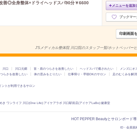
改善◎全身整体+ドライヘッドスパ90分￥6600
メニューを追加
ブックマー
印刷画面
J'Sメディカル整体院 川口院のスタッフ一覧/ホットペッパー
川口
川口元郷
首・肩のつらさを改善したい
ヘッドスパで癒されたい
メンズにオ
つらさを改善したい
体の歪みをとりたい
仕事帰り・早朝OKのサロン
足のむくみを解消
イントが利用できるサロン
き ワンライフ 川口(One Life)
|
アイケアラボ 川口駅前店(アイケアLaBo)
|
健康堂
HOT PEPPER Beautyとサロンボー
ID・会員規