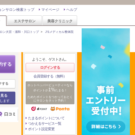
ョンサロン検索トップ
マイページ
ヘルプ
ン
エステサロン
美容クリニック
ロン大宮・浦和・川口トップ
>
J'Sメディカル整体院
ようこそ、ゲストさん。
約する
ログインする
会員登録する（無料）
クする
ホットペッパービューティーなら
1%
ポイントが
たまる！
を見る
ためたポイントをつかっておとく
します
にサロンをネット予約！
口コミ
たまるポイントについて
つかえるサービス一覧
ポイント設定変更