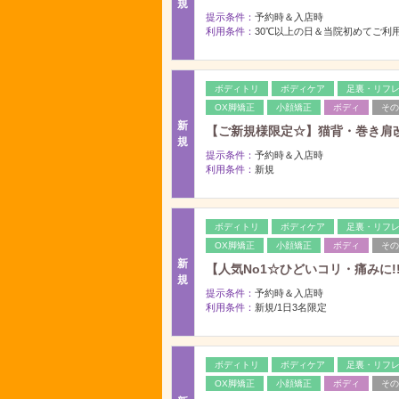
規
提示条件：
予約時＆入店時
利用条件：
30℃以上の日＆当院初めてご利
ボディトリ
ボディケア
足裏・リフ
OX脚矯正
小顔矯正
ボディ
その
新
【ご新規様限定☆】猫背・巻き肩改
規
提示条件：
予約時＆入店時
利用条件：
新規
ボディトリ
ボディケア
足裏・リフ
OX脚矯正
小顔矯正
ボディ
その
新
【人気No1☆ひどいコリ・痛みに!!
規
提示条件：
予約時＆入店時
利用条件：
新規/1日3名限定
ボディトリ
ボディケア
足裏・リフ
OX脚矯正
小顔矯正
ボディ
その