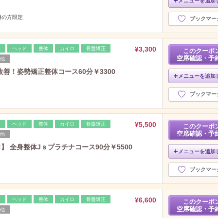
メニューを追加
用の方限定
ブックマー
¥3,300
レ
ヘッド
整体
カイロ
骨盤矯正
このクーポ
空席確認・予
他
善！姿勢矯正整体コース60分￥3300
メニューを追加
ブックマー
¥5,500
レ
ヘッド
整体
カイロ
骨盤矯正
このクーポ
空席確認・予
他
】 全身整体Jｓプラチナコース90分￥5500
メニューを追加
ブックマー
¥6,600
レ
ヘッド
整体
カイロ
骨盤矯正
このクーポ
空席確認・予
他