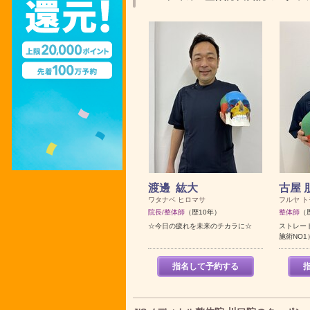
渡邊 紘大
古屋 
ワタナベ ヒロマサ
フルヤ ト
院長/整体師
（歴10年）
整体師
（
☆今日の疲れを未来のチカラに☆
ストレー
施術NO1
指名して予約する