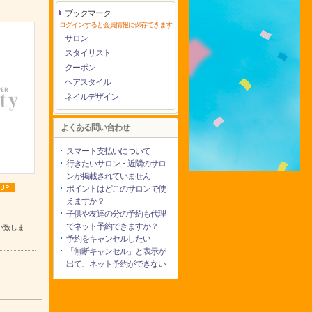
ブックマーク
ログインすると会員情報に保存できます
サロン
スタイリスト
クーポン
ヘアスタイル
ネイルデザイン
よくある問い合わせ
スマート支払いについて
行きたいサロン・近隣のサロ
ンが掲載されていません
ポイントはどこのサロンで使
えますか？
子供や友達の分の予約も代理
でネット予約できますか？
い致しま
予約をキャンセルしたい
「無断キャンセル」と表示が
出て、ネット予約ができない