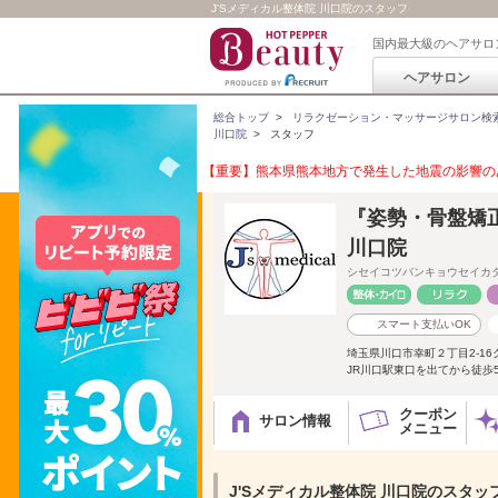
J'Sメディカル整体院 川口院のスタッフ
国内最大級のヘアサロ
ヘアサロン
総合トップ
>
リラクゼーション・マッサージサロン検
川口院
>
スタッフ
【重要】熊本県熊本地方で発生した地震の影響のあ
『姿勢・骨盤矯正
川口院
シセイコツバンキョウセイカ
スマート支払いOK
埼玉県川口市幸町２丁目2-16
JR川口駅東口を出てから徒歩5
クーポン
サロン情報
メニュー
J'Sメディカル整体院 川口院のスタッ