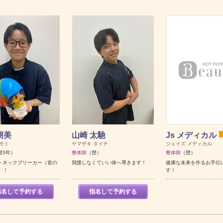
朋美
山崎 太馳
Js メディカル
モミ
ヤマザキ タイチ
ジェイズ メディカル
歴3年）
整体師
（歴）
整体師
（歴）
トネックブリーカー（首の
我慢しなくていい体へ導きます！
健康な未来を作るお手伝
）！
す！
指名して予約する
指名して予約する