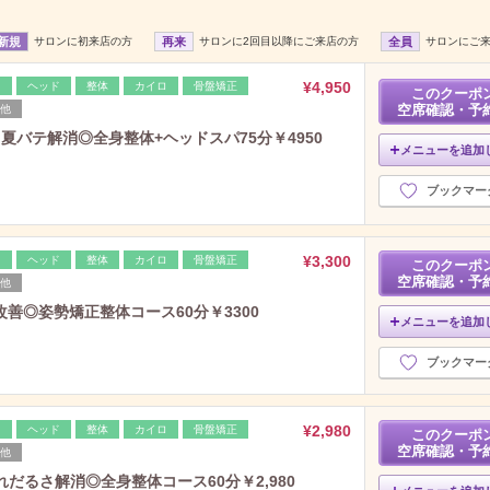
新規
サロンに初来店の方
再来
サロンに2回目以降にご来店の方
全員
サロンにご
¥4,950
レ
ヘッド
整体
カイロ
骨盤矯正
このクーポ
空席確認・予
他
夏バテ解消◎全身整体+ヘッドスパ75分￥4950
メニューを追加
ブックマー
¥3,300
レ
ヘッド
整体
カイロ
骨盤矯正
このクーポ
空席確認・予
他
善◎姿勢矯正整体コース60分￥3300
メニューを追加
ブックマー
¥2,980
レ
ヘッド
整体
カイロ
骨盤矯正
このクーポ
空席確認・予
他
だるさ解消◎全身整体コース60分￥2,980