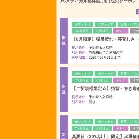
J'Sメディカル整体院 川口院のクーポン
ボディトリ
ボディケア
足裏・リフ
OX脚矯正
小顔矯正
ボディ
その
新
【8月限定】猛暑疲れ・寝苦しさ・
規
提示条件：
予約時＆入店時
利用条件：
当院初めてご利用の方
有効期限：
2026年08月31日まで
ボディトリ
ボディケア
足裏・リフ
OX脚矯正
小顔矯正
ボディ
その
新
【ご新規様限定☆】猫背・巻き肩改
規
提示条件：
予約時＆入店時
利用条件：
新規
ボディトリ
ボディケア
足裏・リフ
OX脚矯正
小顔矯正
ボディ
その
新
真夏日（30℃以上）限定】猛暑疲れ