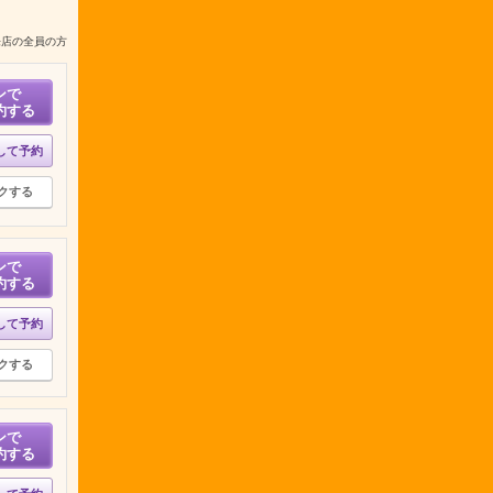
来店の全員の方
ンで
約する
して予約
クする
ンで
約する
して予約
クする
ンで
約する