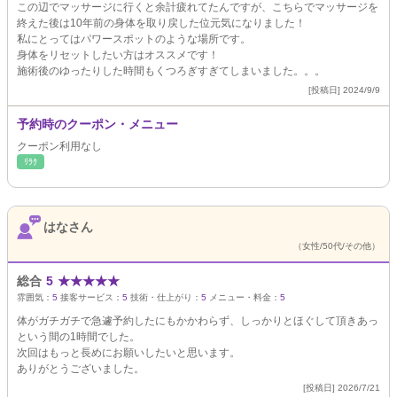
この辺でマッサージに行くと余計疲れてたんですが、こちらでマッサージを
終えた後は10年前の身体を取り戻した位元気になりました！
私にとってはパワースポットのような場所です。
身体をリセットしたい方はオススメです！
施術後のゆったりした時間もくつろぎすぎてしまいました。。。
[投稿日] 2024/9/9
予約時のクーポン・メニュー
クーポン利用なし
ﾘﾗｸ
はなさん
（女性/50代/その他）
総合
5
★
★
★
★
★
雰囲気：
5
接客サービス：
5
技術・仕上がり：
5
メニュー・料金：
5
体がガチガチで急遽予約したにもかかわらず、しっかりとほぐして頂きあっ
という間の1時間でした。
次回はもっと長めにお願いしたいと思います。
ありがとうございました。
[投稿日] 2026/7/21