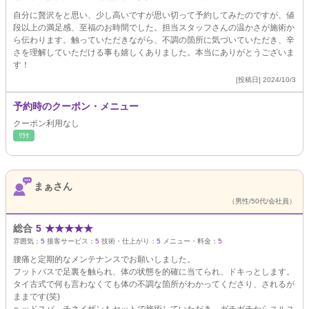
自分に贅沢をと思い、少し高いですが思い切って予約してみたのですが、値
段以上の満足感、至福のお時間でした。担当スタッフさんの温かさが施術か
ら伝わります。触っていただきながら、不調の箇所に気づいていただき、辛
さを理解していただける事も嬉しくありました。本当にありがとうございま
す！
[投稿日] 2024/10/3
予約時のクーポン・メニュー
クーポン利用なし
ﾘﾗｸ
まぁさん
（男性/50代/会社員）
総合
5
★
★
★
★
★
雰囲気：
5
接客サービス：
5
技術・仕上がり：
5
メニュー・料金：
5
腰痛と定期的なメンテナンスでお願いしました。
フットバスで足裏を触られ、体の状態を的確に当てられ、ドキっとします。
タイ古式で何も言わなくても体の不調な箇所がわかってくださり、されるが
ままです(笑)