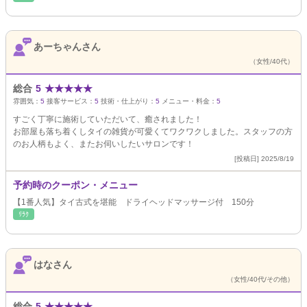
あーちゃんさん
（女性/40代）
総合
5
★
★
★
★
★
雰囲気：
5
接客サービス：
5
技術・仕上がり：
5
メニュー・料金：
5
すごく丁寧に施術していただいて、癒されました！
お部屋も落ち着くしタイの雑貨が可愛くてワクワクしました。スタッフの方
のお人柄もよく、またお伺いしたいサロンです！
[投稿日] 2025/8/19
予約時のクーポン・メニュー
【1番人気】タイ古式を堪能 ドライヘッドマッサージ付 150分
ﾘﾗｸ
はなさん
（女性/40代/その他）
総合
5
★
★
★
★
★