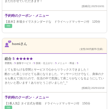
また行かせていただきます！
[投稿日] 2025/10/31
予約時のクーポン・メニュー
【基本】本場タイでスタンダードな ドライヘッドマッサージ付 120分
ﾘﾗｸ
homiさん
（女性/30代後半/主婦）
総合
5
★
★
★
★
★
雰囲気：
5
接客サービス：
5
技術・仕上がり：
5
メニュー・料金：
5
とても安らげる空間とサービスで心からリラックスできました！
酷かった肩こりがとても楽になりました。マッサージだけでなく、身体のク
セも教えて頂けたので、生活の中で意識して肩こりがなくなるようにしてい
きたいと思います！ありがとうございました^_^
[投稿日] 2025/10/19
予約時のクーポン・メニュー
【1番人気】タイ古式を堪能 ドライヘッドマッサージ付 150分
ﾘﾗｸ