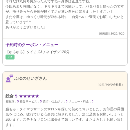
それだけ気持ち良かったんですね～身体は正直ですね。
今回あまり時間がなく、ギリギリまでお願いして、バタバタと帰ったのです
が、帰り走ったら身体が軽くて足が速い自分に驚きました！すごい！
また今度は、ゆっくり時間が取れる時に、自分へのご褒美でお願いしたいと
思っています^ ^
ありがとうございました♪
[投稿日] 2025/4/20
予約時のクーポン・メニュー
【ゆるゆる】タイ古式&チネイザン120分
ﾘﾗｸ
ふゆのせいざさん
（女性/40代/会社員）
総合
5
★
★
★
★
★
雰囲気：
5
接客サービス：
5
技術・仕上がり：
5
メニュー・料金：
5
腸もみ・タイマッサージのサロンを探して初めて伺いました。お部屋の雰囲
気をはじめ、疲れている心身共に解されました。次は足裏もお願いしようと
思います。ステキなサロンに出会えて嬉しいです。またよろしくお願い致し
ます。