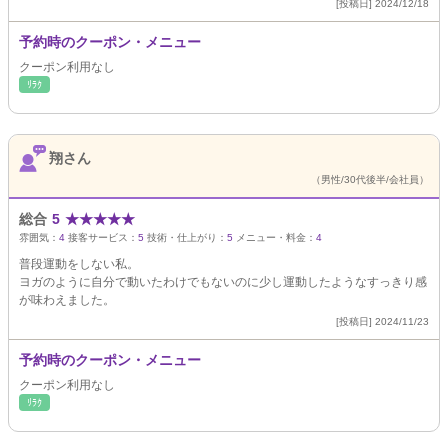
[投稿日] 2024/12/18
予約時のクーポン・メニュー
クーポン利用なし
ﾘﾗｸ
翔さん
（男性/30代後半/会社員）
総合
5
★
★
★
★
★
雰囲気：
4
接客サービス：
5
技術・仕上がり：
5
メニュー・料金：
4
普段運動をしない私。
ヨガのように自分で動いたわけでもないのに少し運動したようなすっきり感
が味わえました。
[投稿日] 2024/11/23
予約時のクーポン・メニュー
クーポン利用なし
ﾘﾗｸ