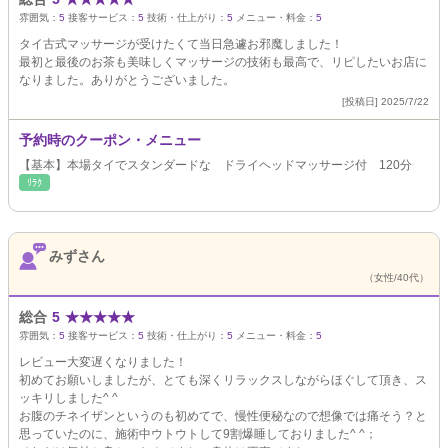
雰囲気：
5
接客サービス：
5
技術・仕上がり：
5
メニュー・料金：
5
タイ古式マッサージが受けたくて当日急遽お邪魔しました！
最初と最後のお茶も美味しくマッサージの技術も最高で、リピしたいお店に
なりました。ありがとうございました。
[投稿日] 2025/7/22
予約時のクーポン・メニュー
【基本】本場タイでスタンダードな ドライヘッドマッサージ付 120分
ﾘﾗｸ
みずさん
（女性/40代）
総合
5
★
★
★
★
★
雰囲気：
5
接客サービス：
5
技術・仕上がり：
5
メニュー・料金：
5
レビュー大変遅くなりました！
初めてお願いしましたが、とても深くリラックスしながらほぐして頂き、ス
ッキリしました^ ^
お腹のチネイザンというのも初めてで、慢性便秘なので想像では痛そう？と
思っていたのに、施術中ウトウトして9割爆睡しておりました^ ^；