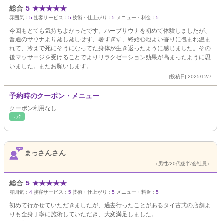
総合
5
★
★
★
★
★
雰囲気：
5
接客サービス：
5
技術・仕上がり：
5
メニュー・料金：
5
今回もとても気持ちよかったです。ハーブサウナを初めて体験しましたが、
普通のサウナより蒸し蒸しせず、暑すぎず、終始心地よい香りに包まれ温ま
れて、冷えで死にそうになってた身体が生き返ったように感じました。その
後マッサージを受けることでよりリラクゼーション効果が高まったように思
いました。またお願いします。
[投稿日] 2025/12/7
予約時のクーポン・メニュー
クーポン利用なし
ﾘﾗｸ
まっさんさん
（男性/20代後半/会社員）
総合
5
★
★
★
★
★
雰囲気：
4
接客サービス：
5
技術・仕上がり：
5
メニュー・料金：
5
初めて行かせていただきましたが、過去行ったことがあるタイ古式の店舗よ
りも全身丁寧に施術していただき、大変満足しました。