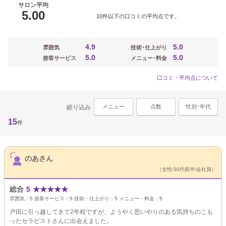
サロン平均
5.00
10件以下の口コミの平均点です。
4.9
5.0
雰囲気
技術･仕上がり
5.0
5.0
接客サービス
メニュー･料金
口コミ・平均点について
メニュー
点数
性別･年代
絞り込み
15
件
サロンPick Up
のあさん
（女性/30代前半/会社員）
総合
5
★
★
★
★
★
雰囲気：
5
接客サービス：
5
技術・仕上がり：
5
メニュー・料金：
5
戸田に引っ越してきて2年程ですが、ようやく思いやりのある気持ちのこも
ったセラピストさんに出会えました。