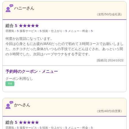
ハニーさん
（女性/50代/会社員）
総合
5
★
★
★
★
★
雰囲気：
5
接客サービス：
5
技術・仕上がり：
5
メニュー・料金：
5
何度かお世話になっています。
今回は心身ともにお疲れMAXだったので初めて３時間コースでお願いしまし
た。カチコチだった身体がいつもの手技でどんどんほぐされ、あっという間
の３時間でした。次回はハーブサウナをする予定です。
[投稿日] 2024/10/22
予約時のクーポン・メニュー
クーポン利用なし
ﾘﾗｸ
かへさん
（女性/40代/自営業）
総合
5
★
★
★
★
★
雰囲気：
5
接客サービス：
5
技術・仕上がり：
5
メニュー・料金：
5