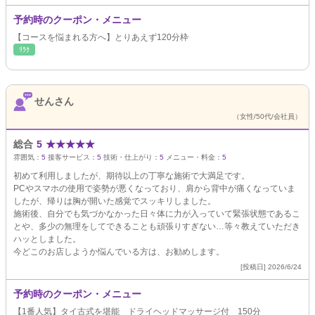
予約時のクーポン・メニュー
【コースを悩まれる方へ】とりあえず120分枠
ﾘﾗｸ
せんさん
（女性/50代/会社員）
総合
5
★
★
★
★
★
雰囲気：
5
接客サービス：
5
技術・仕上がり：
5
メニュー・料金：
5
初めて利用しましたが、期待以上の丁寧な施術で大満足です。
PCやスマホの使用で姿勢が悪くなっており、肩から背中が痛くなっていま
したが、帰りは胸が開いた感覚でスッキリしました。
施術後、自分でも気づかなかった日々体に力が入っていて緊張状態であるこ
とや、多少の無理をしてできることも頑張りすぎない…等々教えていただき
ハッとしました。
今どこのお店しようか悩んでいる方は、お勧めします。
[投稿日] 2026/6/24
予約時のクーポン・メニュー
【1番人気】タイ古式を堪能 ドライヘッドマッサージ付 150分