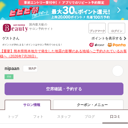
国内最大級の
サロン予約サイト
ブックマーク
ログイン
ゲストさん
ポイントを表示する
ポイントが1%たまる！
ポイントはサロン予約でつかえる！
【重要】熊本県熊本地方で発生した地震の影響のある地域へご予約されているお客
様へ（2026年7月28日）
nipaan
MAP
ﾘﾗｸ
空席確認・予約する
クーポン・メニュー
サロン情報
トップ
フォト
スタッフ
ブログ
口コミ