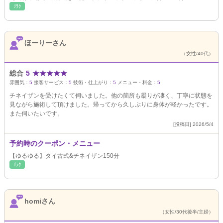
ﾘﾗｸ
ほーりーさん
（女性/40代）
総合
5
★
★
★
★
★
雰囲気：
5
接客サービス：
5
技術・仕上がり：
5
メニュー・料金：
5
チネイザンを受けたくて伺いました。他の箇所も凝りが凄く、丁寧に状態を
見ながら施術して頂けました。帰ってから久しぶりに身体が軽かったです。
また伺いたいです。
[投稿日] 2026/5/4
予約時のクーポン・メニュー
【ゆるゆる】タイ古式&チネイザン150分
ﾘﾗｸ
homiさん
（女性/30代後半/主婦）