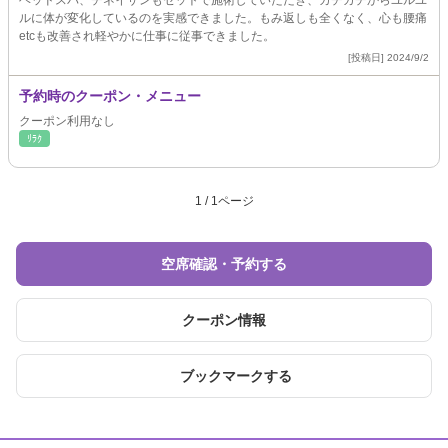
ヘッドスパ、チネイザンもセットで施術していただき、ガチガチからユルユ
ルに体が変化しているのを実感できました。もみ返しも全くなく、心も腰痛
etcも改善され軽やかに仕事に従事できました。
[投稿日] 2024/9/2
予約時のクーポン・メニュー
クーポン利用なし
ﾘﾗｸ
1 / 1ページ
空席確認・予約する
クーポン情報
ブックマークする