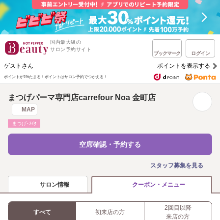
国内最大級の
サロン予約サイト
ブックマーク
ログイン
ゲストさん
ポイントを表示する
ポイントが1%たまる！
ポイントはサロン予約でつかえる！
まつげパーマ専門店carrefour Noa 金町店
MAP
まつげ･ﾒｲｸ
空席確認・予約する
スタッフ募集を見る
サロン情報
クーポン・メニュー
2回目以降
すべて
初来店の方
来店の方