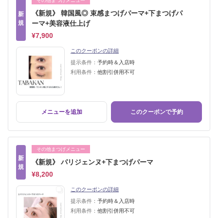
その他まつげメニュー
《新規》 韓国風◎ 束感まつげパーマ+下まつげパ
新
規
ーマ+美容液仕上げ
¥7,900
このクーポンの詳細
提示条件：
予約時＆入店時
利用条件：
他割引併用不可
メニューを追加
このクーポンで予約
その他まつげメニュー
新
《新規》 パリジェンヌ+下まつげパーマ
規
¥8,200
このクーポンの詳細
提示条件：
予約時＆入店時
利用条件：
他割引併用不可