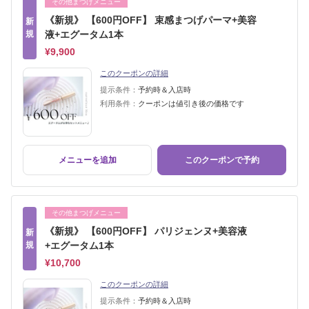
その他まつげメニュー
《新規》 【600円OFF】 束感まつげパーマ+美容
新
規
液+エグータム1本
¥9,900
このクーポンの詳細
提示条件：
予約時＆入店時
利用条件：
クーポンは値引き後の価格です
メニューを追加
このクーポンで予約
その他まつげメニュー
《新規》 【600円OFF】 パリジェンヌ+美容液
新
規
+エグータム1本
¥10,700
このクーポンの詳細
提示条件：
予約時＆入店時