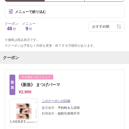
メニューで絞り込む
クーポン
メニュー
48
9
件
件
価格は税込表示です。
クーポンは予告なく内容を変更・終了する可能性があります。
クーポン
その他まつげメニュー
新
《新規》 まつげパーマ
規
¥2,900
このクーポンの詳細
提示条件：
予約時＆入店時
利用条件：
他割引併用不可