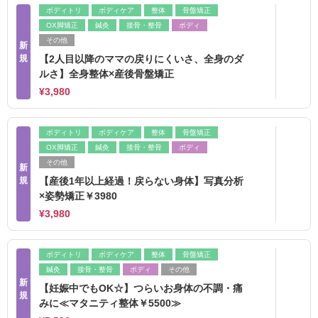
ボディトリ
ボディケア
整体
骨盤矯正
OX脚矯正
鍼灸
接骨・整骨
ボディ
その他
新
規
【2人目以降のママの戻りにくいさ、全身のダ
ルさ】全身整体×産後骨盤矯正
¥3,980
ボディトリ
ボディケア
整体
骨盤矯正
OX脚矯正
鍼灸
接骨・整骨
ボディ
その他
新
規
【産後1年以上経過！戻らない身体】写真分析
×姿勢矯正￥3980
¥3,980
ボディトリ
ボディケア
整体
骨盤矯正
鍼灸
接骨・整骨
ボディ
その他
新
【妊娠中でもOK☆】つらいお身体の不調・痛
規
みに≪マタニティ整体￥5500≫