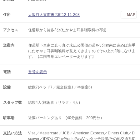
住所
大阪府大東市末広町12-11-203
MAP
アクセス
住道駅から徒歩3分(たかやま耳鼻咽喉科の2階)
道案内
住道駅下車南に真っ直ぐ末広公園側の道を3分程南に進めば左手
にたかやま耳鼻咽喉科が見えてきますのでその上の2階になりま
す。【二階専用エレベーターあります】
電話
番号を表示
設備
総数7(ベッド7／完全個室1／半個室6)
スタッフ数
総数4人(施術者（リラク）4人)
駐車場
近隣パーキングあり (40分無料 200円分）
支払い方法
Visa／Mastercard／JCB／American Express／Diners Club／Di
scover／iD/QUICPay/ApplePay/Visaタッチ決済/その他交通系IC