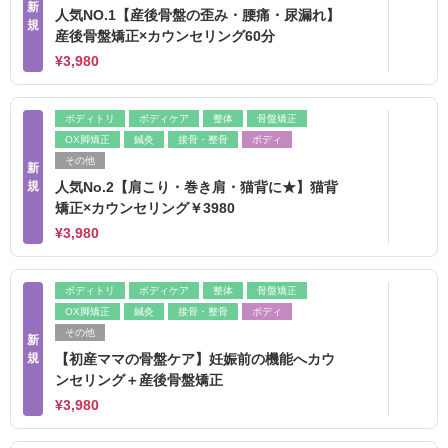
新
人気NO.1【産後骨盤の歪み・腰痛・尿漏れ】
規
産後骨盤矯正×カウンセリング60分
¥3,980
ボディトリ
ボディケア
整体
骨盤矯正
OX脚矯正
鍼灸
接骨・整骨
ボディ
その他
新
規
人気No.2【肩こり・巻き肩・猫背に★】猫背
矯正×カウンセリング￥3980
¥3,980
ボディトリ
ボディケア
整体
骨盤矯正
OX脚矯正
鍼灸
接骨・整骨
ボディ
その他
新
規
【初産ママの骨盤ケア】妊娠前の機能へカウ
ンセリング＋産後骨盤矯正
¥3,980