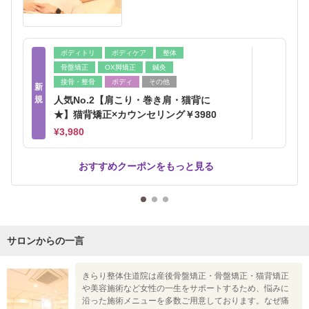
ボディトリ
ボディケア
整体
骨盤矯正
OX脚矯正
鍼灸
接骨・整骨
ボディ
その他
新
規
人気No.2【肩こり・巻き肩・猫背に
★】猫背矯正×カウンセリング￥3980
¥3,980
おすすめクーポンをもっと見る
サロンからの一言
きらり整体住道院は産後骨盤矯正・骨盤矯正・猫背矯正
や美容施術など女性の一生をサポートするため、悩みに
沿った施術メニューを多数ご用意しております。なぜ痛