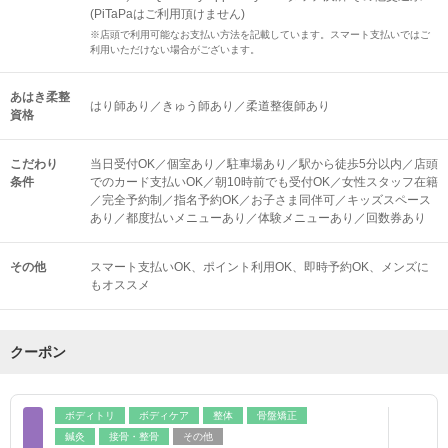
(PiTaPaはご利用頂けません)
※店頭で利用可能なお支払い方法を記載しています。スマート支払いではご
利用いただけない場合がございます。
あはき柔整
はり師あり／きゅう師あり／柔道整復師あり
資格
こだわり
当日受付OK／個室あり／駐車場あり／駅から徒歩5分以内／店頭
条件
でのカード支払いOK／朝10時前でも受付OK／女性スタッフ在籍
／完全予約制／指名予約OK／お子さま同伴可／キッズスペース
あり／都度払いメニューあり／体験メニューあり／回数券あり
その他
スマート支払いOK
ポイント利用OK
即時予約OK
メンズに
もオススメ
クーポン
ボディトリ
ボディケア
整体
骨盤矯正
鍼灸
接骨・整骨
その他