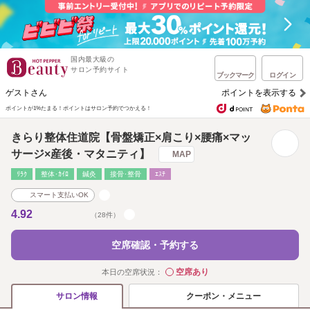
国内最大級の
サロン予約サイト
ブックマーク
ログイン
ゲストさん
ポイントを表示する
ポイントが1%たまる！
ポイントはサロン予約でつかえる！
きらり整体住道院【骨盤矯正×肩こり×腰痛×マッ
サージ×産後・マタニティ】
MAP
ﾘﾗｸ
整体･ｶｲﾛ
鍼灸
接骨･整骨
ｴｽﾃ
スマート支払いOK
4.92
（28件）
空席確認・予約する
空席あり
本日の空席状況：
◯
クーポン・メニュー
サロン情報