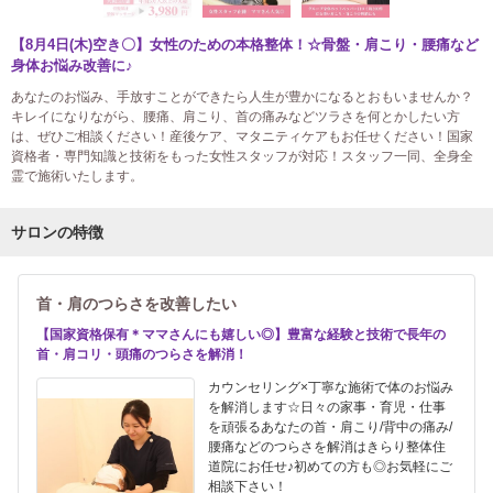
【8月4日(木)空き〇】女性のための本格整体！☆骨盤・肩こり・腰痛など
身体お悩み改善に♪
あなたのお悩み、手放すことができたら人生が豊かになるとおもいませんか？
キレイになりながら、腰痛、肩こり、首の痛みなどツラさを何とかしたい方
は、ぜひご相談ください！産後ケア、マタニティケアもお任せください！国家
資格者・専門知識と技術をもった女性スタッフが対応！スタッフ一同、全身全
霊で施術いたします。
サロンの特徴
首・肩のつらさを改善したい
【国家資格保有＊ママさんにも嬉しい◎】豊富な経験と技術で長年の
首・肩コリ・頭痛のつらさを解消！
カウンセリング×丁寧な施術で体のお悩み
を解消します☆日々の家事・育児・仕事
を頑張るあなたの首・肩こり/背中の痛み/
腰痛などのつらさを解消はきらり整体住
道院にお任せ♪初めての方も◎お気軽にご
相談下さい！