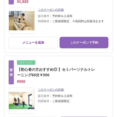
¥1,920
このクーポンの詳細
提示条件：
予約時＆入店時
利用条件：
ご新規様限定 ※初回料は別途頂きます
メニューを追加
このクーポンで予約
ボディケア
【初心者の方おすすめ◎ 】セミパーソナルトレ
新
規
ーニング60分￥500
¥500
このクーポンの詳細
提示条件：
予約時＆入店時
利用条件：
ご新規様限定