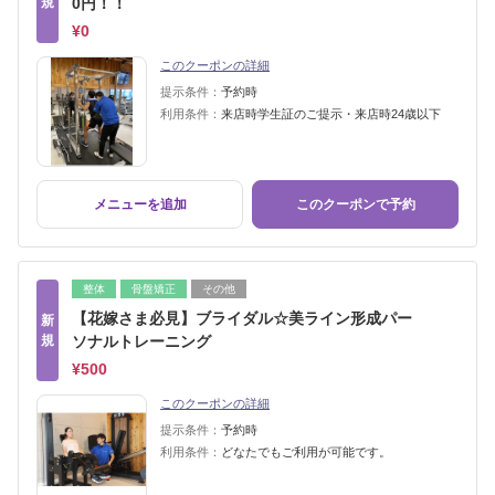
規
0円！！
¥0
このクーポンの詳細
提示条件：
予約時
利用条件：
来店時学生証のご提示・来店時24歳以下
メニューを追加
このクーポンで予約
整体
骨盤矯正
その他
【花嫁さま必見】ブライダル☆美ライン形成パー
新
規
ソナルトレーニング
¥500
このクーポンの詳細
提示条件：
予約時
利用条件：
どなたでもご利用が可能です。