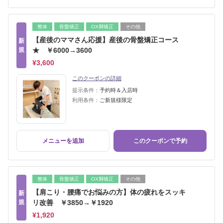
整体
骨盤矯正
OX脚矯正
その他
【産後のママさん応援】産後の骨盤矯正コース
新
規
★ ￥6000→3600
¥3,600
このクーポンの詳細
提示条件：
予約時＆入店時
利用条件：
ご新規様限定
メニューを追加
このクーポンで予約
整体
骨盤矯正
OX脚矯正
その他
【肩こり・腰痛でお悩みの方】体の疲れをスッキ
新
規
リ改善 ￥3850→￥1920
¥1,920