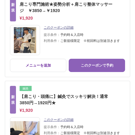
肩こり専門施術★姿勢分析＋肩こり整体マッサー
新
規
ジ ￥3850→￥1920
¥1,920
このクーポンの詳細
提示条件：
予約時＆入店時
利用条件：
ご新規様限定 ※初回料は別途頂きます
メニューを追加
このクーポンで予約
鍼灸
【肩こり・頭痛に】鍼灸でスッキリ解決！通常
新
規
3850円→1920円★
¥1,920
このクーポンの詳細
提示条件：
予約時＆入店時
利用条件：
ご新規様限定 ※初回料は別途頂きます