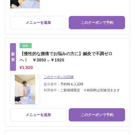
メニューを追加
このクーポンで予約
鍼灸
【慢性的な腰痛でお悩みの方に】鍼灸で不調ゼロ
新
規
へ！ ￥3850→￥1920
¥1,920
このクーポンの詳細
提示条件：
予約時＆入店時
利用条件：
ご新規様限定 ※初回料は別途頂きます
メニューを追加
このクーポンで予約