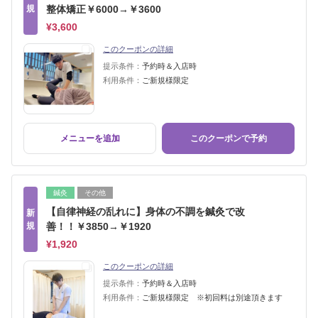
規
整体矯正￥6000→￥3600
¥3,600
このクーポンの詳細
提示条件：
予約時＆入店時
利用条件：
ご新規様限定
メニューを追加
このクーポンで予約
鍼灸
その他
【自律神経の乱れに】身体の不調を鍼灸で改
新
規
善！！￥3850→￥1920
¥1,920
このクーポンの詳細
提示条件：
予約時＆入店時
利用条件：
ご新規様限定 ※初回料は別途頂きます