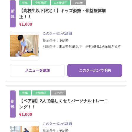
整体
骨盤矯正
OX脚矯正
その他
【高校生以下限定！】キッズ姿勢・骨盤整体矯
新
規
正！！
¥1,000
このクーポンの詳細
提示条件：
予約時
利用条件：
来店時18歳以下 ※初回料は別途頂きます
メニューを追加
このクーポンで予約
整体
骨盤矯正
その他
【ペア割】2人で楽しくセミパーソナルトレーニ
新
規
ング！！
¥1,000
このクーポンの詳細
提示条件：
予約時