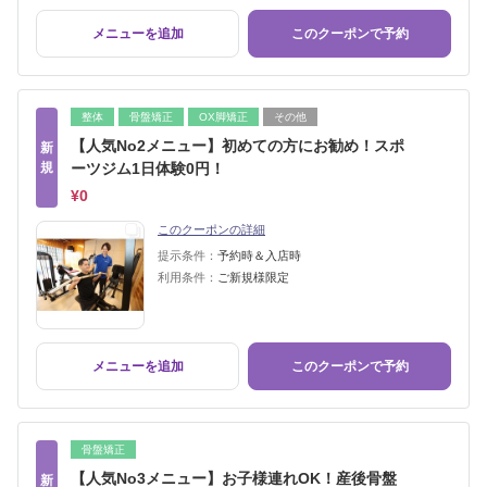
メニューを追加
このクーポンで予約
整体
骨盤矯正
OX脚矯正
その他
【人気No2メニュー】初めての方にお勧め！スポ
新
規
ーツジム1日体験0円！
¥0
このクーポンの詳細
提示条件：
予約時＆入店時
利用条件：
ご新規様限定
メニューを追加
このクーポンで予約
骨盤矯正
【人気No3メニュー】お子様連れOK！産後骨盤
新