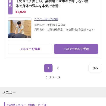
【院長イチ押し◎】姿勢矯正★ボキボキしない整
新
規
体で身体の歪みを本気で改善！
¥1,920
このクーポンの詳細
提示条件：
予約時＆入店時
利用条件：
ご新規様限定 ※初回料は別途頂きます
メニューを追加
このクーポンで予約
1
2
次へ
1 / 2ページ
メニュー
その他メニュー（整体・カイロ）