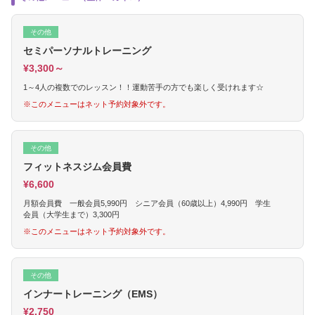
その他
セミパーソナルトレーニング
¥3,300～
1～4人の複数でのレッスン！！運動苦手の方でも楽しく受けれます☆
※このメニューはネット予約対象外です。
その他
フィットネスジム会員費
¥6,600
月額会員費 一般会員5,990円 シニア会員（60歳以上）4,990円 学生
会員（大学生まで）3,300円
※このメニューはネット予約対象外です。
その他
インナートレーニング（EMS）
¥2,750