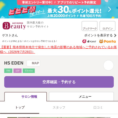
国内最大級の
サロン予約サイト
ブックマーク
ログイン
ゲストさん
ポイントを表示する
ポイントが1%たまる！
ポイントはサロン予約でつかえる！
【重要】熊本県熊本地方で発生した地震の影響のある地域へご予約されているお客
様へ（2026年7月28日）
HS EDEN
MAP
ﾘﾗｸ
ｴｽﾃ
ﾘﾌﾚｯｼｭ
空席確認・予約する
メニュー
サロン情報
トップ
スタッフ
口コミ