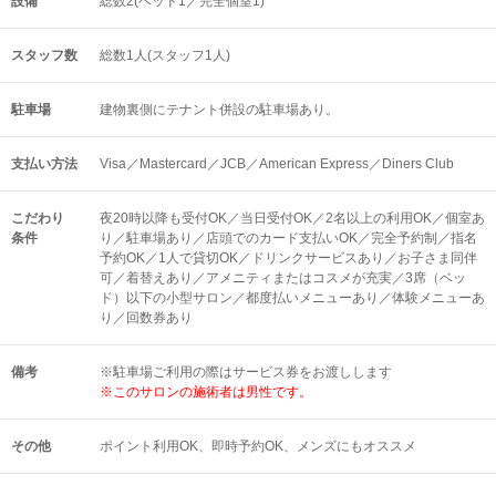
設備
総数2(ベッド1／完全個室1)
スタッフ数
総数1人(スタッフ1人)
駐車場
建物裏側にテナント併設の駐車場あり。
支払い方法
Visa／Mastercard／JCB／American Express／Diners Club
こだわり
夜20時以降も受付OK／当日受付OK／2名以上の利用OK／個室あ
条件
り／駐車場あり／店頭でのカード支払いOK／完全予約制／指名
予約OK／1人で貸切OK／ドリンクサービスあり／お子さま同伴
可／着替えあり／アメニティまたはコスメが充実／3席（ベッ
ド）以下の小型サロン／都度払いメニューあり／体験メニューあ
り／回数券あり
備考
※駐車場ご利用の際はサービス券をお渡しします
※このサロンの施術者は男性です。
その他
ポイント利用OK
即時予約OK
メンズにもオススメ