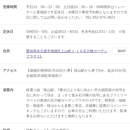
営業時間
平日10：00～21：00 土日祝10：00～18：00時間外はトレー
ナーと要相談です定休日：水曜日※事前予約制となりますので当
日に関してはお問い合わせください TEL 052-875-3821
定休日
GW(5/3～5/5)、お盆(8/13～8/15)、年末年始(12/31～1/3) ※前
後することもございます
住所
愛知県名古屋市瑞穂区上山町１-１６石川橋ガーデン
MAP
プラザ２L
アクセス
【瑞穂区/昭和区/天白区/八事】桜山駅から車で5分。徒歩14分/完
全個室/共有駐車場有◎
道案内
桜通り線「桜山駅」7番出口より右に向かい市大病院前の信号を
左に向かって頂き、まっすぐ進み石川橋の信号にあるファミリー
マートの奥側の石川橋ガーデンプラザの２Fです。昭和区・瑞穂
区・御器所・桜山からも多数ご来店。店舗裏に提携のコインパー
キングもございますので、お車の方もご利用いただけます。駐車
券をお持ちいただけますと無料となります。