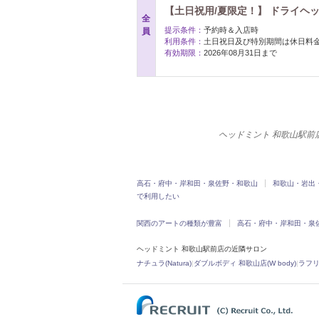
【土日祝用/夏限定！】 ドライヘ
全
提示条件：
予約時＆入店時
員
利用条件：
土日祝日及び特別期間は休日料
有効期限：
2026年08月31日まで
ヘッドミント 和歌山駅前
高石・府中・岸和田・泉佐野・和歌山
和歌山・岩出
で利用したい
関西のアートの種類が豊富
高石・府中・岸和田・泉
ヘッドミント 和歌山駅前店の近隣サロン
ナチュラ(Natura)
|
ダブルボディ 和歌山店(W body)
|
ラフリ