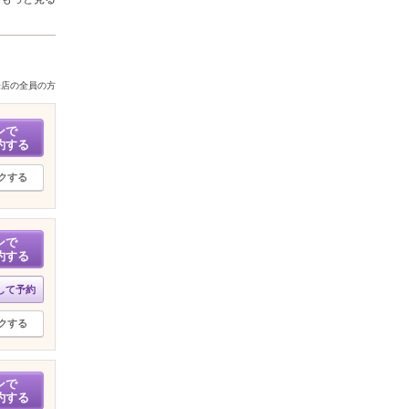
来店の全員の方
ンで
約する
クする
ンで
約する
して予約
クする
ンで
約する