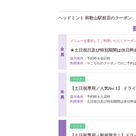
ヘッドミント 和歌山駅前店のクーポン
メニューを選択してご利用いただくクーポ
全
★土日祝日及び特別期間は休日料
員
提示条件：
予約時＆会計時
利用条件：
※こちらのクーポンでのご予約
ヘッド
【土日祝専用／人気No.1】 ドラ
全
提示条件：
予約時＆入店時
員
利用条件：
土日祝日及び特別期間は休日料
ヘッド
【土日祝専用／新規限定！】ドラ