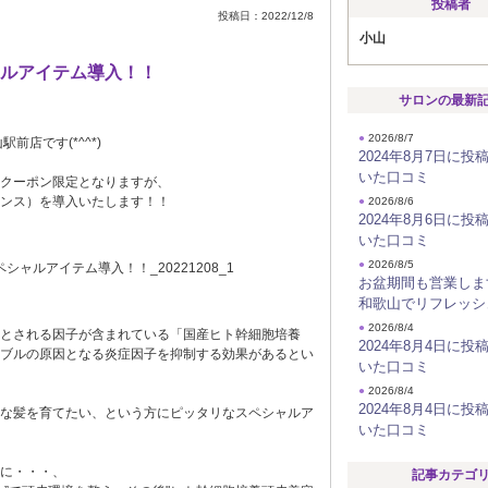
投稿者
投稿日：2022/12/8
小山
ルアイテム導入！！
サロンの最新
●
2026/8/7
店です(*^^*)
2024年8月7日に投
いた口コミ
クーポン限定となりますが、
ンス）を導入いたします！！
●
2026/8/6
2024年8月6日に投
いた口コミ
●
2026/8/5
お盆期間も営業しま
和歌山でリフレッシ
●
2026/8/4
とされる因子が含まれている「国産ヒト幹細胞培養
2024年8月4日に投
ブルの原因となる炎症因子を抑制する効果があるとい
いた口コミ
●
2026/8/4
2024年8月4日に投
な髪を育てたい、という方にピッタリなスペシャルア
いた口コミ
に・・・、
記事カテゴ