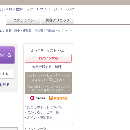
ョンサロン検索トップ
マイページ
ヘルプ
ン
エステサロン
美容クリニック
ロン高石・府中・岸和田・泉佐野・和歌山トップ
>
ヘ
ようこそ、ゲストさん。
約する
ログインする
会員登録する（無料）
クする
ホットペッパービューティーなら
1%
ポイントが
たまる！
を見る
ためたポイントをつかっておとく
にサロンをネット予約！
たまるポイントについて
つかえるサービス一覧
ポイント設定変更
ブックマーク