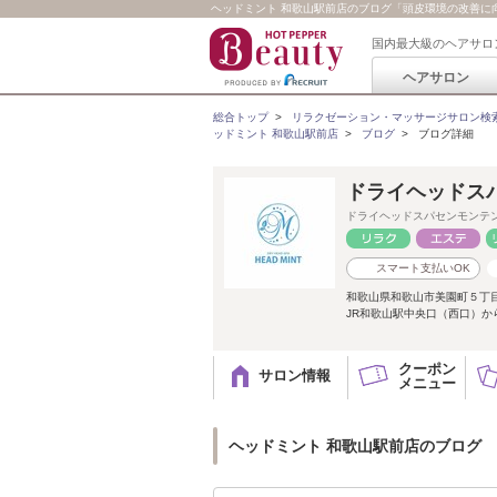
ヘッドミント 和歌山駅前店のブログ「頭皮環境の改善に
国内最大級のヘアサロ
ヘアサロン
総合トップ
>
リラクゼーション・マッサージサロン検
ッドミント 和歌山駅前店
>
ブログ
>
ブログ詳細
ドライヘッドスパ
ドライヘッドスパセンモンテ
スマート支払いOK
和歌山県和歌山市美園町５丁
JR和歌山駅中央口（西口）か
クーポン
サロン情報
メニュー
ヘッドミント 和歌山駅前店のブログ