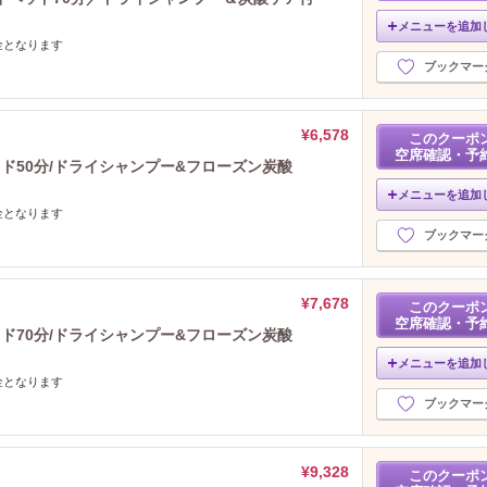
2024年5月分
（9）
メニューを追加
2024年4月分
金となります
（7）
ブックマー
2024年3月分
（9）
2024年2月分
（7）
2024年1月分
（13）
¥6,578
このクーポ
2023年12月分
（11）
空席確認・予
ッド50分/ドライシャンプー&フローズン炭酸
2023年11月分
（11）
2023年10月分
メニューを追加
（9）
金となります
2023年9月分
（10）
ブックマー
2023年8月分
（10）
2023年7月分
（11）
2023年6月分
（8）
¥7,678
このクーポ
2023年5月分
（13）
空席確認・予
ッド70分/ドライシャンプー&フローズン炭酸
2023年4月分
（13）
メニューを追加
2023年3月分
（9）
金となります
2023年2月分
（14）
ブックマー
2023年1月分
（11）
2022年12月分
（17）
2022年11月分
¥9,328
（15）
このクーポ