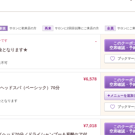
2026年1月分
（34）
2025年12月分
（33）
2025年11月分
（26）
2025年10月分
（26）
新規
サロンに初来店の方
再来
サロンに2回目以降にご来店の方
全員
サロンにご
2025年9月分
（26）
2025年8月分
（23）
ンです
‐
このクーポ
2025年7月分
（25）
空席確認・予
金となります★
2025年6月分
（22）
2025年5月分
（26）
ブックマー
は不可
2025年4月分
（17）
2025年3月分
（25）
2025年2月分
（21）
¥6,578
このクーポ
空席確認・予
2025年1月分
（28）
イヘッドスパ（ベーシック）70分
2024年12月分
（22）
メニューを追加
2024年11月分
（15）
金となります
2024年10月分
（23）
ブックマー
2024年9月分
（22）
2024年8月分
（25）
¥7,018
2024年7月分
このクーポ
（18）
空席確認・予
2024年6月分
（13）
イヘッド70分／ドライシャンプー＆炭酸ケア付