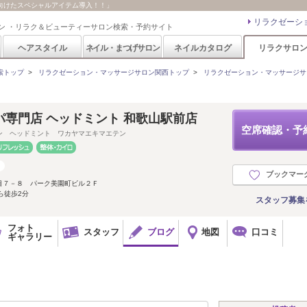
向けたスペシャルアイテム導入！！」
リラクゼーシ
ン ・リラク＆ビューティーサロン検索・予約サイト
ヘアスタイル
ネイル・まつげサロン
ネイルカタログ
リラクサロ
索トップ
>
リラクゼーション・マッサージサロン関西トップ
>
リラクゼーション・マッサージサ
専門店 ヘッドミント 和歌山駅前店
空席確認・予
ン ヘッドミント ワカヤマエキマエテン
ブックマー
目７－８ パーク美園町ビル２Ｆ
ら徒歩2分
スタッフ募集
フォト
スタッフ
ブログ
地図
口コミ
ギャラリー