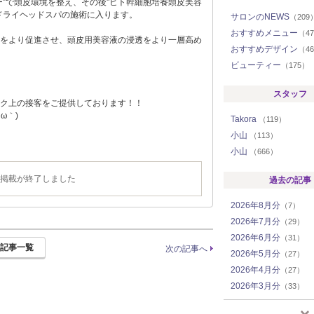
ー”で頭皮環境を整え、その後"ヒト幹細胞培養頭皮美容
ドライヘッドスパの施術に入ります。
サロンのNEWS
（209
おすすめメニュー
（4
をより促進させ、頭皮用美容液の浸透をより一層高め
おすすめデザイン
（4
ビューティー
（175）
スタッフ
ク上の接客をご提供しております！！
ω｀)
Takora
（119）
小山
（113）
小山
（666）
掲載が終了しました
過去の記事
2026年8月分
（7）
2026年7月分
（29）
2026年6月分
（31）
記事一覧
次の記事へ
2026年5月分
（27）
2026年4月分
（27）
2026年3月分
（33）
2026年2月分
（24）