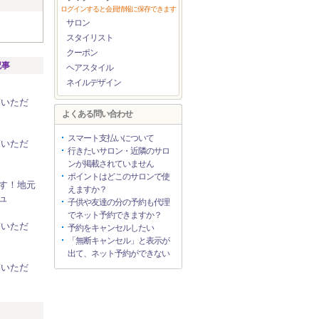
ログインすると会員情報に保存できます
サロン
スタイリスト
クーポン
記事
ヘアスタイル
ネイルデザイン
稿いただ
よくある問い合わせ
スマート支払いについて
稿いただ
行きたいサロン・近隣のサロ
ンが掲載されていません
ポイントはどこのサロンで使
す！地元
えますか？
ュ
子供や友達の分の予約も代理
でネット予約できますか？
稿いただ
予約をキャンセルしたい
「無断キャンセル」と表示が
出て、ネット予約ができない
稿いただ
リ