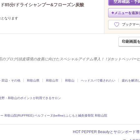
空席確認・予
2022年10月分
（14）
ッド85分/ドライシャンプー&フローズン炭酸
2022年9月分
（5）
メニューを追加
2022年8月分
（3）
金となります
2022年7月分
（13）
ブックマー
2022年6月分
（8）
印刷画面
店のブログ(頭皮環境の改善に向けたスペシャルアイテム導入！！)/ホットペッパー
・田辺・その他
和歌山県
和歌山市
和歌山
ヘッドスパで癒されたい
疲れを解消
佐野・和歌山のポイントが利用できるサロン
ー 和歌山院(RUFFREE)
|
ベルフィーヌ(belfine)
|
ふじもと鍼灸接骨院 和歌山院
HOT PEPPER Beautyとサロンボー