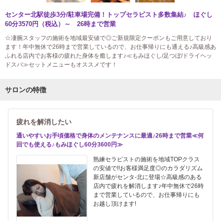
センター北駅徒歩3分/駐車場完備！トップセラピスト多数集結♪ ほぐし
60分3570円（税込）～ 26時まで営業
☆凄腕スタッフの施術を地域最安値で◎ご新規限定クーポンもご用意しており
ます！年中無休で26時まで営業しているので、お仕事帰りにも通える♪高級感あ
ふれる店内でお客様の疲れた身体を癒します♪≪もみほぐし/足つぼ/ドライヘッ
ドスパ≫セットメニューもオススメです！
サロンの特徴
疲れを解消したい
通いやすいお手頃価格で身体のメンテナンスに最適♪26時まで営業≪何
回でも使える♪もみほぐし60分3600円≫
熟練セラピストの施術を地域TOPクラス
の安値で!!お客様満足度◎のカラダリズム
新店舗がセンタ-北に登場☆高級感のある
店内で疲れを解消します♪年中無休で26時
まで営業しているので、お仕事帰りにも
お越し頂けます!