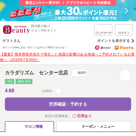
国内最大級の
サロン予約サイト
ブックマーク
ログイン
ゲストさん
ポイントを表示する
ポイントが1%たまる！
ポイントはサロン予約でつかえる！
【重要】熊本県熊本地方で発生した地震の影響のある地域へご予約されているお客
様へ（2026年7月28日）
カラダリズム センター北店
MAP
ﾘﾗｸ
整体･ｶｲﾛ
4.68
（328件）
空席確認・予約する
空席あり
本日の空席状況：
◯
クーポン・メニュー
サロン情報