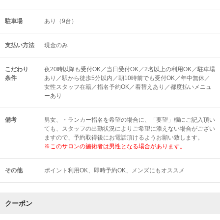
駐車場
あり（9台）
支払い方法
現金のみ
こだわり
夜20時以降も受付OK／当日受付OK／2名以上の利用OK／駐車場
条件
あり／駅から徒歩5分以内／朝10時前でも受付OK／年中無休／
女性スタッフ在籍／指名予約OK／着替えあり／都度払いメニュ
ーあり
備考
男女、・ランカー指名を希望の場合に、「要望」欄にご記入頂い
ても、スタッフの出勤状況によりご希望に添えない場合がござい
ますので、予約取得後にお電話頂けるようお願い致します。
※このサロンの施術者は男性となる場合があります。
その他
ポイント利用OK
即時予約OK
メンズにもオススメ
クーポン