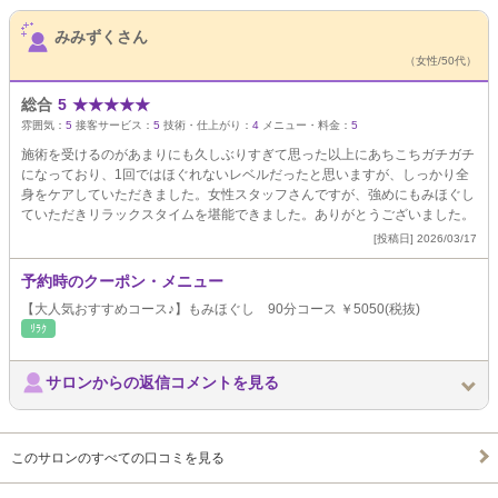
サロンPick Up
みみずくさん
（女性/50代）
総合
5
★
★
★
★
★
雰囲気：
5
接客サービス：
5
技術・仕上がり：
4
メニュー・料金：
5
施術を受けるのがあまりにも久しぶりすぎて思った以上にあちこちガチガチ
になっており、1回ではほぐれないレベルだったと思いますが、しっかり全
身をケアしていただきました。女性スタッフさんですが、強めにもみほぐし
ていただきリラックスタイムを堪能できました。ありがとうございました。
[投稿日] 2026/03/17
予約時のクーポン・メニュー
【大人気おすすめコース♪】もみほぐし 90分コース ￥5050(税抜)
ﾘﾗｸ
サロンからの返信コメントを見る
このサロンのすべての口コミを見る