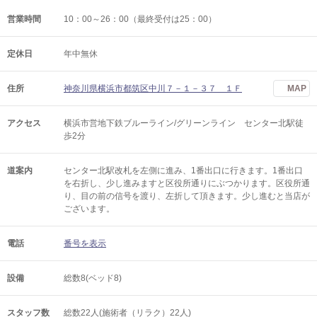
営業時間
10：00～26：00（最終受付は25：00）
定休日
年中無休
住所
神奈川県横浜市都筑区中川７－１－３７ １Ｆ
MAP
アクセス
横浜市営地下鉄ブルーライン/グリーンライン センター北駅徒
歩2分
道案内
センター北駅改札を左側に進み、1番出口に行きます。1番出口
を右折し、少し進みますと区役所通りにぶつかります。区役所通
り、目の前の信号を渡り、左折して頂きます。少し進むと当店が
ございます。
電話
番号を表示
設備
総数8(ベッド8)
スタッフ数
総数22人(施術者（リラク）22人)