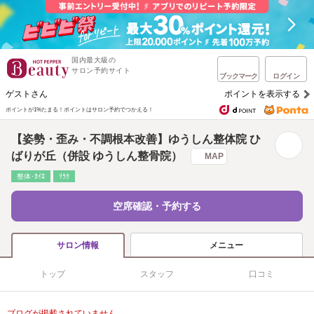
国内最大級の
サロン予約サイト
ブックマーク
ログイン
ゲストさん
ポイントを表示する
ポイントが1%たまる！
ポイントはサロン予約でつかえる！
【姿勢・歪み・不調根本改善】ゆうしん整体院 ひ
ばりが丘（併設 ゆうしん整骨院）
MAP
整体･ｶｲﾛ
ﾘﾗｸ
空席確認・予約する
メニュー
サロン情報
トップ
スタッフ
口コミ
ブログが掲載されていません。