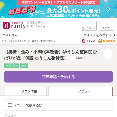
国内最大級の
サロン予約サイト
ブックマーク
ログイン
ゲストさん
ポイントを表示する
ポイントが1%たまる！
ポイントはサロン予約でつかえる！
【姿勢・歪み・不調根本改善】ゆうしん整体院 ひ
ばりが丘（併設 ゆうしん整骨院）
MAP
整体･ｶｲﾛ
ﾘﾗｸ
空席確認・予約する
サロン情報
メニュー
メニューで絞り込む
メニュー