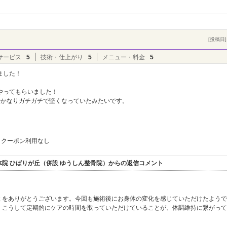
[投稿日] 
サービス
5
技術・仕上がり
5
メニュー・料金
5
ました！
やってもらいました！
でかなりガチガチで堅くなっていたみたいです。
クーポン利用なし
院 ひばりが丘（併設 ゆうしん整骨院）からの返信コメント
ミをありがとうございます。今回も施術後にお身体の変化を感じていただけたようで
、こうして定期的にケアの時間を取っていただけていることが、体調維持に繋がって