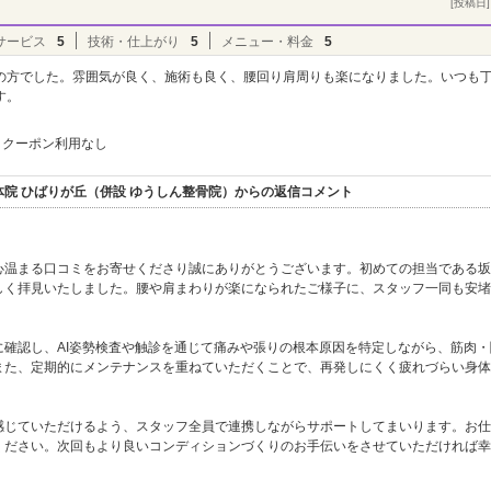
[投稿日] 
サービス
5
技術・仕上がり
5
メニュー・料金
5
の方でした。雰囲気が良く、施術も良く、腰回り肩周りも楽になりました。いつも
す。
クーポン利用なし
院 ひばりが丘（併設 ゆうしん整骨院）からの返信コメント
心温まる口コミをお寄せくださり誠にありがとうございます。初めての担当である坂
しく拝見いたしました。腰や肩まわりが楽になられたご様子に、スタッフ一同も安堵
確認し、AI姿勢検査や触診を通じて痛みや張りの根本原因を特定しながら、筋肉・
また、定期的にメンテナンスを重ねていただくことで、再発しにくく疲れづらい身体
感じていただけるよう、スタッフ全員で連携しながらサポートしてまいります。お仕
ください。次回もより良いコンディションづくりのお手伝いをさせていただければ幸