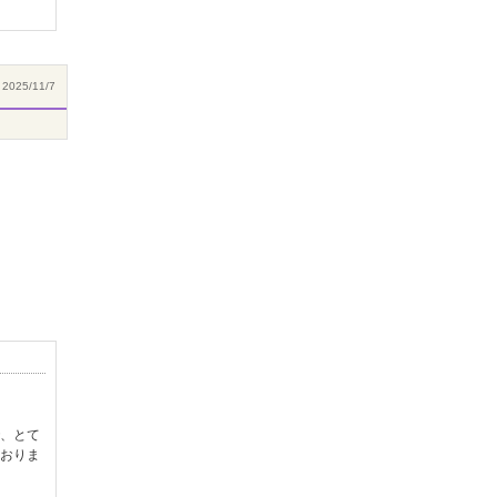
2025/11/7
、とて
おりま