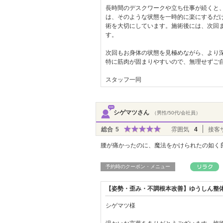
長時間のデスクワークや立ち仕事が続くと
は、そのような状態を一時的に楽にするだけ
術を大切にしています。施術後には、次回
す。
次回もお身体の状態を見極めながら、より
特に筋肉が固まりやすいので、無理せずご
スタッフ一同
シゲマツさん
（男性/50代/会社員）
総合
5
雰囲気
4
接客
腰が痛かったのに、魔法をかけられたの如く
予約時のクーポン・メニュー
【姿勢・歪み・不調根本改善】ゆうしん整体
シゲマツ様