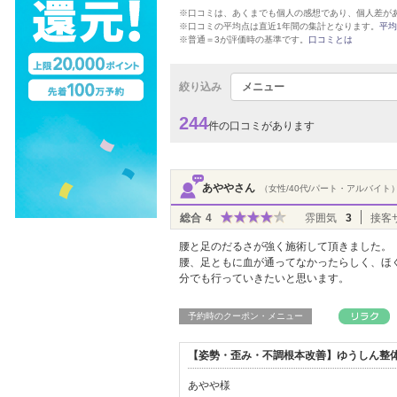
※口コミは、あくまでも個人の感想であり、個人差が
※口コミの平均点は直近1年間の集計となります。
平均
※普通＝3が評価時の基準です。
口コミとは
絞り込み
メニュー
244
件の口コミがあります
あややさん
（女性/40代/パート・アルバイト
総合
4
雰囲気
3
接客
腰と足のだるさが強く施術して頂きました。
腰、足ともに血が通ってなかったらしく、ほ
分でも行っていきたいと思います。
予約時のクーポン・メニュー
【姿勢・歪み・不調根本改善】ゆうしん整体
あやや様