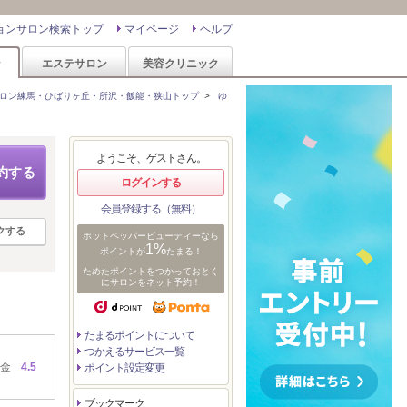
ョンサロン検索トップ
マイページ
ヘルプ
ン
エステサロン
美容クリニック
ロン練馬・ひばりヶ丘・所沢・飯能・狭山トップ
>
ゆ
ようこそ、ゲストさん。
約する
ログインする
会員登録する（無料）
クする
ホットペッパービューティーなら
1%
ポイントが
たまる！
ためたポイントをつかっておとく
にサロンをネット予約！
たまるポイントについて
つかえるサービス一覧
金
4.5
ポイント設定変更
ブックマーク