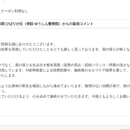
クーポン利用なし
院 ひばりが丘（併設 ゆうしん整骨院）からの返信コメント
ご投稿を誠にありがとうございます。
の効果を実感していただけたことをとても嬉しく思っております。肩の張りが軽くな
。
けでなく、肩の張りを生み出す根本原因（姿勢の歪み・筋肉バランス・呼吸の浅さな
指しています。AI姿勢検査による状態把握や、施術後のセルフケア指導を通して、
いたします。
るようお身体の変化を確認しながら進めてまいります。無理のない治療計画で、肩の
ょう。
じていただけるよう、心を込めて施術させていただきます。今後ともよろしくお願い