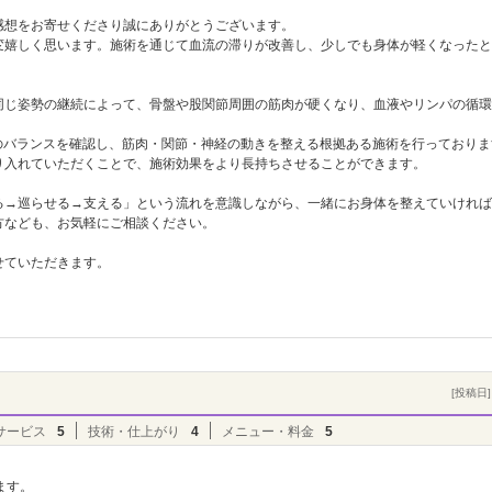
感想をお寄せくださり誠にありがとうございます。
変嬉しく思います。施術を通じて血流の滞りが改善し、少しでも身体が軽くなったと
同じ姿勢の継続によって、骨盤や股関節周囲の筋肉が硬くなり、血液やリンパの循環
のバランスを確認し、筋肉・関節・神経の動きを整える根拠ある施術を行っておりま
り入れていただくことで、施術効果をより長持ちさせることができます。
る→巡らせる→支える」という流れを意識しながら、一緒にお身体を整えていければ
方なども、お気軽にご相談ください。
せていただきます。
[投稿日] 
サービス
5
技術・仕上がり
4
メニュー・料金
5
ます。