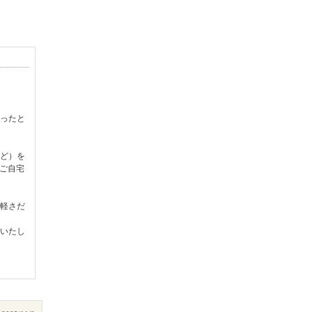
ったと
ど）を
ご自宅
軽さだ
いたし