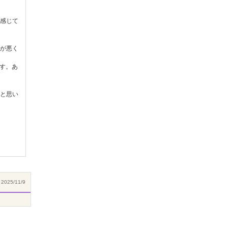
感じて
が悪く
す。あ
と思い
2025/11/9