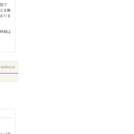
院で
える施
おりま
時期は
2025/11/2