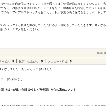
、腰や肩の筋肉が固まりやすく、血流が滞って疲労物質が溜まりやすくなります。当
でなく、AI姿勢検査や可動域のチェックを行い、根本原因を特定してバランスを整
までのセルフケアやストレッチもお伝えし、良い状態を長く保てるようサポートして
深いリラックスと軽さを実感していただけるよう施術させていただきます。寒くなる
自身のペースでお越しください。
[投稿日] 
サービス
5
技術・仕上がり
5
メニュー・料金
5
良くなりました。ありがとうございました。
クーポン利用なし
院 ひばりが丘（併設 ゆうしん整骨院）からの返信コメント