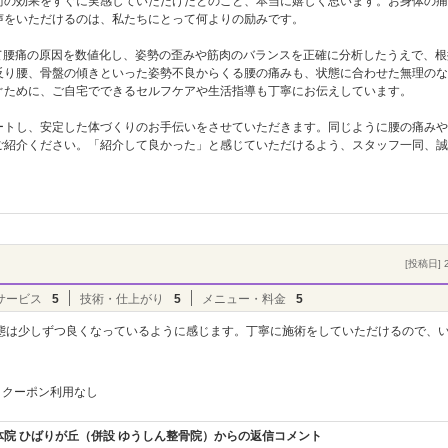
術の効果をすぐに実感していただけたとのこと、本当に嬉しく思います。お身体の痛
声をいただけるのは、私たちにとって何よりの励みです。
て腰痛の原因を数値化し、姿勢の歪みや筋肉のバランスを正確に分析したうえで、根
反り腰、骨盤の傾きといった姿勢不良からくる腰の痛みも、状態に合わせた無理のな
ぐために、ご自宅でできるセルフケアや生活指導も丁寧にお伝えしています。
ートし、安定した体づくりのお手伝いをさせていただきます。同じように腰の痛みや
ご紹介ください。「紹介して良かった」と感じていただけるよう、スタッフ一同、誠
[投稿日] 2
サービス
5
技術・仕上がり
5
メニュー・料金
5
態は少しずつ良くなっているように感じます。丁寧に施術をしていただけるので、
クーポン利用なし
院 ひばりが丘（併設 ゆうしん整骨院）からの返信コメント