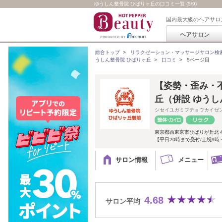
ゆうしん整骨院 ひばりヶ丘の口コミ一覧 (5/9)
国内最大級のヘアサロ
ヘアサロン
総合トップ
>
リラクゼーション・マッサージサロン検
うしん整骨院 ひばりヶ丘
>
口コミ
>
5ページ目
【姿勢・歪み・
丘（併設 ゆうし
シセイユガミフチョウカイゼ
東京都西東京市ひばりが丘北４-
【平日20時まで受付/土祝9時
サロン情報
メニュー
4.68
サロン平均