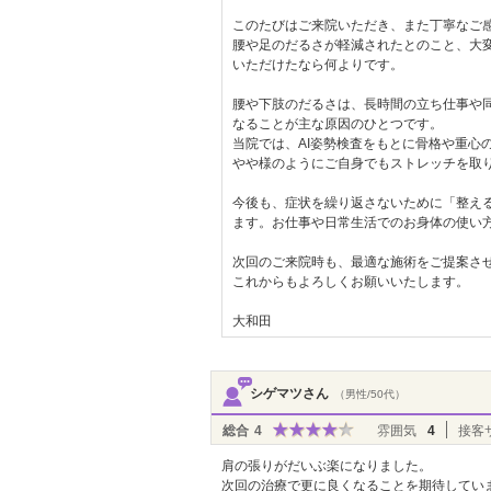
このたびはご来院いただき、また丁寧なご
腰や足のだるさが軽減されたとのこと、大
いただけたなら何よりです。
腰や下肢のだるさは、長時間の立ち仕事や
なることが主な原因のひとつです。
当院では、AI姿勢検査をもとに骨格や重心
やや様のようにご自身でもストレッチを取
今後も、症状を繰り返さないために「整え
ます。お仕事や日常生活でのお身体の使い
次回のご来院時も、最適な施術をご提案さ
これからもよろしくお願いいたします。
大和田
シゲマツさん
（男性/50代）
総合
4
雰囲気
4
接客
肩の張りがだいぶ楽になりました。
次回の治療で更に良くなることを期待してい