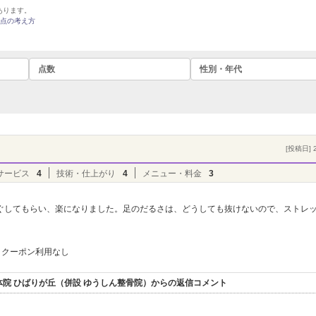
あります。
点の考え方
点数
性別・年代
[投稿日] 2
）
サービス
4
技術・仕上がり
4
メニュー・料金
3
ぐしてもらい、楽になりました。足のだるさは、どうしても抜けないので、ストレ
クーポン利用なし
院 ひばりが丘（併設 ゆうしん整骨院）からの返信コメント