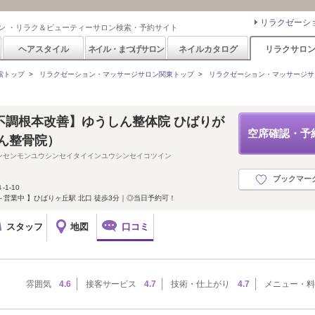
リラクゼーシ
ン ・リラク＆ビューティーサロン検索・予約サイト
ヘアスタイル
ネイル・まつげサロン
ネイルカタログ
リラクサロ
索トップ
>
リラクゼーション・マッサージサロン関東トップ
>
リラクゼーション・マッサージサ
不調根本改善】ゆうしん整体院 ひばりが
空席確認・予
ん整骨院）
ンセンモンユウシンセイタイインユウシンセイコツイン
ブックマー
1-10
～営業中 】ひばりヶ丘駅 北口 徒歩3分｜◎当日予約可！
スタッフ
地図
口コミ
雰囲気
4.6
接客サービス
4.7
技術・仕上がり
4.7
メニュー・料