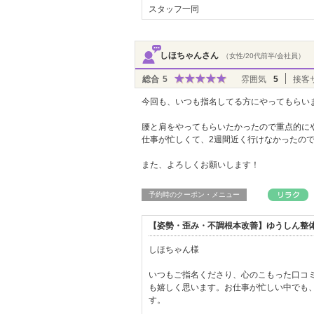
スタッフ一同
しほちゃんさん
（女性/20代前半/会社員）
総合
5
雰囲気
5
接客
今回も、いつも指名してる方にやってもらい
腰と肩をやってもらいたかったので重点的に
仕事が忙しくて、2週間近く行けなかったの
また、よろしくお願いします！
予約時のクーポン・メニュー
【姿勢・歪み・不調根本改善】ゆうしん整体
しほちゃん様
いつもご指名くださり、心のこもった口コ
も嬉しく思います。お仕事が忙しい中でも
す。