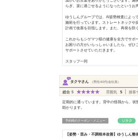
温かいお言葉をありがとうございます。施
らぎ、楽に過ごせるようになったというお
ゆうしんグループでは、AI姿勢検査によっ
施術を行っています。ストレートネックや
計画で改善を目指します。また、再発を防
これからもシゲマツ様の健康を全力でサポ
お困りの方がいらっしゃいましたら、ぜひ
サポートさせていただきます。
スタッフ一同
タクヤさん
（男性/40代/会社員）
総合
5
雰囲気
5
接客
定期的に通っています。背中の怪我から、状
助かります。
予約時のクーポン・メニュー
【姿勢・歪み・不調根本改善】ゆうしん整体