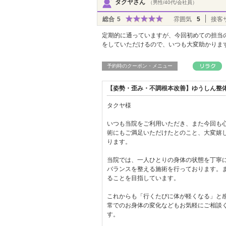
タクヤさん
（男性/40代/会社員）
総合
5
雰囲気
5
接客
定期的に通っていますが、今回初めての担当
をしていただけるので、いつも大変助かりま
予約時のクーポン・メニュー
【姿勢・歪み・不調根本改善】ゆうしん整体
タクヤ様
いつも当院をご利用いただき、また今回も
術にもご満足いただけたとのこと、大変嬉
ります。
当院では、一人ひとりの身体の状態を丁寧に
バランスを整える施術を行っております。
ることを目指しています。
これからも「行くたびに体が軽くなる」と
常でのお身体の変化などもお気軽にご相談
す。