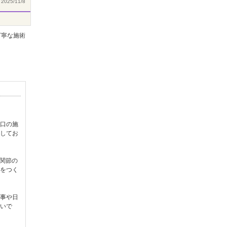
2025/11/8
丁寧な施術
口の施
してお
関節の
をつく
事や日
いで