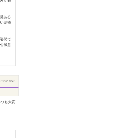
みが和
拠ある
い治療
姿勢で
心誠意
025/10/28
いつも大変