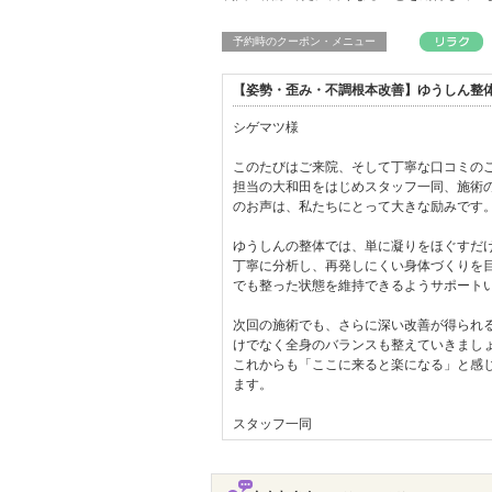
予約時のクーポン・メニュー
【姿勢・歪み・不調根本改善】ゆうしん整体
シゲマツ様
このたびはご来院、そして丁寧な口コミの
担当の大和田をはじめスタッフ一同、施術
のお声は、私たちにとって大きな励みです
ゆうしんの整体では、単に凝りをほぐすだ
丁寧に分析し、再発しにくい身体づくりを目
でも整った状態を維持できるようサポート
次回の施術でも、さらに深い改善が得られ
けでなく全身のバランスも整えていきまし
これからも「ここに来ると楽になる」と感
ます。
スタッフ一同