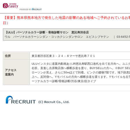
【重要】熊本県熊本地方で発生した地震の影響のある地域へご予約されているお客様
日）
【ULU】パーソナルカラー診断・骨格診断サロン 恵比寿渋谷店
ウル パーソナルカラーシンダン・コッカクシンダンサロン エビスシブヤテン ｜ 03-6452-5
住所
東京都渋谷区東３－２４－８マーサ恵比寿７０１
ULUインスタに道案内動画ありJR恵比寿駅西口改札を出て右方向へ。ユニ
右折。直進し吉原靴店側へ横断歩道を渡り、BUYSELLの方へ。※BUY S
アクセス
ローソンが見え、さらに50mほどで到着。ピンクの建物7階です。地下鉄恵
道案内
上へ。反対側へ。Yモバイルの方向へ横断歩道を渡ります。Yモバイルを左
ーソナルカラー診断/骨格診断/渋谷/東京/顔タイプ