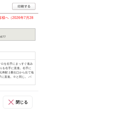
へ（2026年7月28
677
クロを右手にまっすぐ進み
ELLを右手に直進。右手に
比寿駅:1番出口から出て地
手に直進。※と同じ。 パ
閉じる