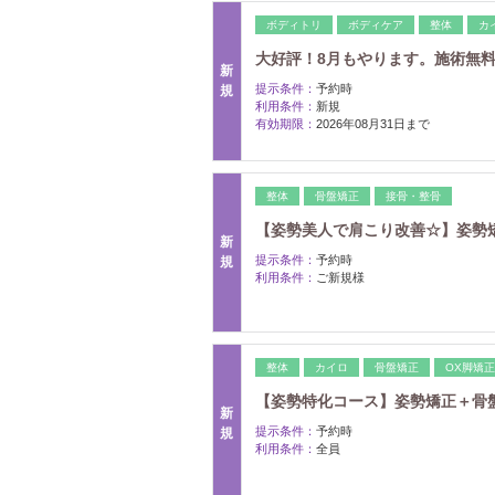
ボディトリ
ボディケア
整体
カ
大好評！8月もやります。施術無
新
提示条件：
予約時
規
利用条件：
新規
有効期限：
2026年08月31日まで
整体
骨盤矯正
接骨・整骨
【姿勢美人で肩こり改善☆】姿勢矯正
新
提示条件：
予約時
規
利用条件：
ご新規様
整体
カイロ
骨盤矯正
OX脚矯正
【姿勢特化コース】姿勢矯正＋骨盤矯正
新
提示条件：
予約時
規
利用条件：
全員