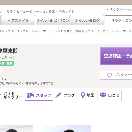
リラクゼーシ
ン ・リラク＆ビューティーサロン検索・予約サイト
ヘアスタイル
ネイル・まつげサロン
ネイルカタログ
リラクサロ
索トップ
>
リラクゼーション・マッサージサロン九州・沖縄トップ
>
リラクゼーション・マッサ
健軍東院
空席確認・予
ンヒガシイン
ブックマー
－４７
5分/果樹からすぐ/健軍電停から車で3分
フォト
スタッフ
ブログ
地図
口コミ
ギャラリー