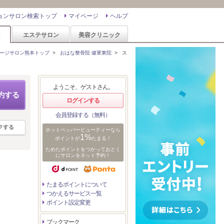
ョンサロン検索トップ
マイページ
ヘルプ
ン
エステサロン
美容クリニック
ージサロン熊本トップ
>
おはな整骨院 健軍東院
>
ス
ようこそ、ゲストさん。
約する
ログインする
会員登録する（無料）
クする
ホットペッパービューティーなら
1%
ポイントが
たまる！
ためたポイントをつかっておとく
にサロンをネット予約！
たまるポイントについて
つかえるサービス一覧
ポイント設定変更
ブックマーク