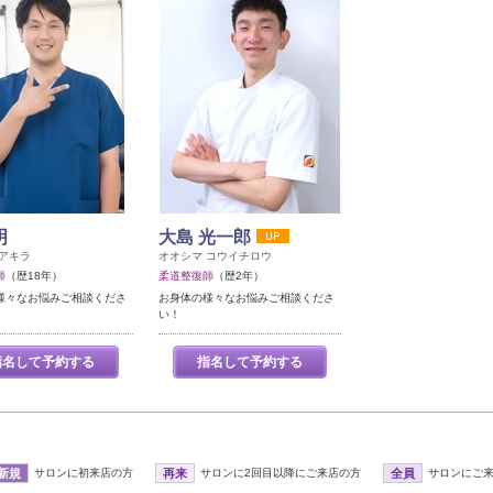
明
大島 光一郎
 アキラ
オオシマ コウイチロウ
師
（歴18年）
柔道整復師
（歴2年）
様々なお悩みご相談くださ
お身体の様々なお悩みご相談くださ
い！
指名して予約する
指名して予約する
新規
サロンに初来店の方
再来
サロンに2回目以降にご来店の方
全員
サロンにご