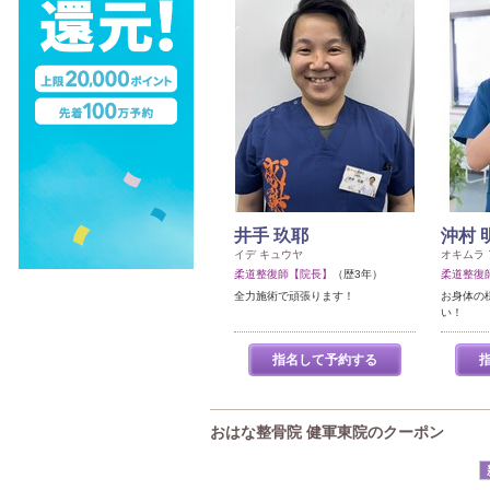
井手 玖耶
沖村 
イデ キュウヤ
オキムラ
柔道整復師【院長】
（歴3年）
柔道整復
全力施術で頑張ります！
お身体の
い！
指名して予約する
おはな整骨院 健軍東院のクーポン