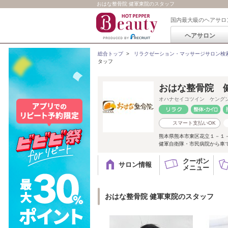
おはな整骨院 健軍東院のスタッフ
国内最大級のヘアサロ
ヘアサロン
総合トップ
>
リラクゼーション・マッサージサロン検
タッフ
おはな整骨院 
オハナセイコツイン ケング
スマート支払いOK
熊本県熊本市東区花立１－１
健軍自衛隊・市民病院から車で
クーポン
サロン情報
メニュー
おはな整骨院 健軍東院のスタッフ