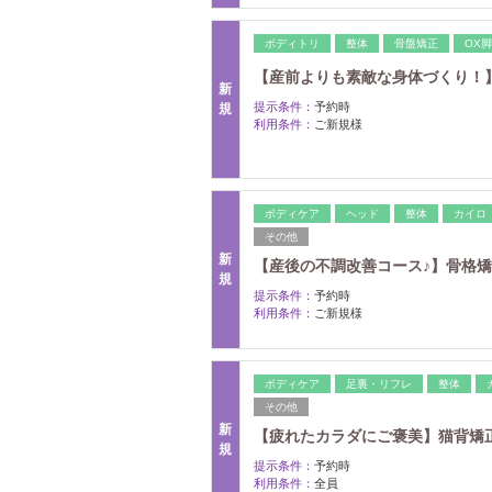
ボディトリ
整体
骨盤矯正
OX
【産前よりも素敵な身体づくり！】
新
提示条件：
予約時
規
利用条件：
ご新規様
ボディケア
ヘッド
整体
カイロ
その他
新
【産後の不調改善コース♪】骨格
規
提示条件：
予約時
利用条件：
ご新規様
ボディケア
足裏・リフレ
整体
その他
新
【疲れたカラダにご褒美】猫背矯
規
提示条件：
予約時
利用条件：
全員