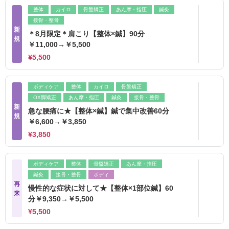
整体
カイロ
骨盤矯正
あん摩・指圧
鍼灸
接骨・整骨
新
＊8月限定＊肩こり【整体×鍼】90分
規
￥11,000→￥5,500
¥5,500
ボディケア
整体
カイロ
骨盤矯正
OX脚矯正
あん摩・指圧
鍼灸
接骨・整骨
新
急な腰痛に★【整体×鍼】鍼で集中改善60分
規
￥6,600→￥3,850
¥3,850
ボディケア
整体
骨盤矯正
あん摩・指圧
鍼灸
接骨・整骨
ボディ
再
慢性的な症状に対して★【整体×1部位鍼】60
来
分￥9,350→￥5,500
¥5,500