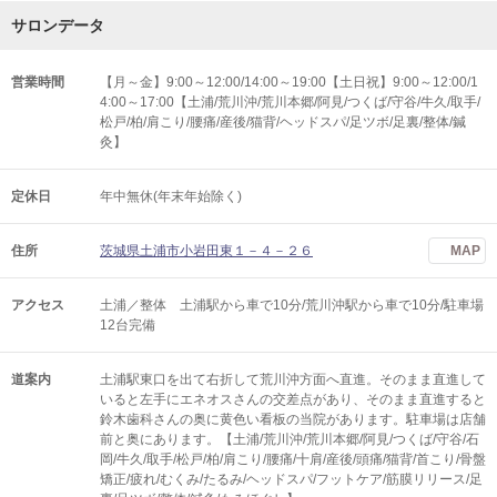
サロンデータ
営業時間
【月～金】9:00～12:00/14:00～19:00【土日祝】9:00～12:00/1
4:00～17:00【土浦/荒川沖/荒川本郷/阿見/つくば/守谷/牛久/取手/
松戸/柏/肩こり/腰痛/産後/猫背/ヘッドスパ/足ツボ/足裏/整体/鍼
灸】
定休日
年中無休(年末年始除く)
住所
茨城県土浦市小岩田東１－４－２６
MAP
アクセス
土浦／整体 土浦駅から車で10分/荒川沖駅から車で10分/駐車場
12台完備
道案内
土浦駅東口を出て右折して荒川沖方面へ直進。そのまま直進して
いると左手にエネオスさんの交差点があり、そのまま直進すると
鈴木歯科さんの奥に黄色い看板の当院があります。駐車場は店舗
前と奥にあります。【土浦/荒川沖/荒川本郷/阿見/つくば/守谷/石
岡/牛久/取手/松戸/柏/肩こり/腰痛/十肩/産後/頭痛/猫背/首こり/骨盤
矯正/疲れ/むくみ/たるみ/ヘッドスパ/フットケア/筋膜リリース/足