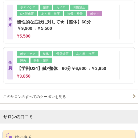
ボディケア
整体
カイロ
骨盤矯正
OX脚矯正
あん摩・指圧
接骨・整骨
ボディ
再
慢性的な症状に対して★【整体】60分
来
￥9,900→￥5,500
¥5,500
ボディケア
整体
骨盤矯正
あん摩・指圧
鍼灸
接骨・整骨
全
員
【学割U24】鍼×整体 60分￥6,600→￥3,850
¥3,850
このサロンのすべてのクーポンを見る
サロンの口コミ
サロンPick Up
ゆっさん