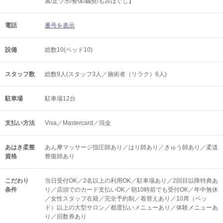
裏/足ツボ/整体/鍼灸/もみほぐし】
電話
番号を表示
設備
総数10(ベッド10)
スタッフ数
総数9人(スタッフ3人／施術者（リラク）6人)
駐車場
駐車場12台
支払い方法
Visa／Mastercard／現金
あはき柔整
あん摩マッサージ指圧師あり／はり師あり／きゅう師あり／柔道
資格
整復師あり
こだわり
当日受付OK／2名以上の利用OK／駐車場あり／2回目以降特典あ
条件
り／店頭でのカード支払いOK／朝10時前でも受付OK／年中無休
／女性スタッフ在籍／完全予約制／着替えあり／10席（ベッ
ド）以上の大型サロン／都度払いメニューあり／体験メニューあ
り／回数券あり