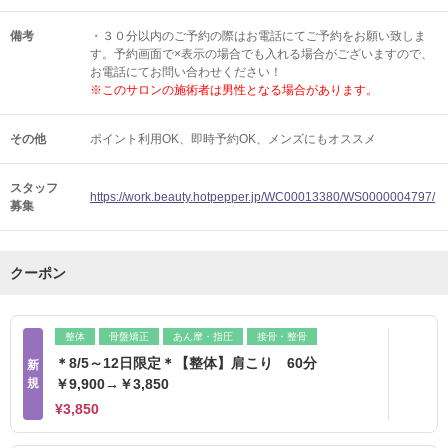
備考
・３０分以内のご予約の際はお電話にてご予約をお願い致しま
す。予約画面で×表示の場合でも入れる場合がございますので、
お電話にてお問い合わせください！
※このサロンの施術者は男性となる場合があります。
その他
ポイント利用OK
即時予約OK
メンズにもオススメ
スタッフ
https://work.beauty.hotpepper.jp/WC00013380/WS0000004797/
募集
クーポン
整体
骨盤矯正
あん摩・指圧
接骨・整骨
＊8/5～12日限定＊【整体】肩こり 60分
新
規
￥9,900→￥3,850
¥3,850