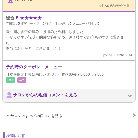
（女性/20代前半/会社員）
総合
5
★
★
★
★
★
雰囲気：
5
接客サービス：
5
技術・仕上がり：
5
メニュー・料金：
5
慢性期な背中の痛み、腰痛のため利用しました。
わかりやすい説明と的確な施術かつ、終了後すぐの立ちやすさに驚きまし
た。
本当にありがとうございました！
[投稿日] 2026/02/14
予約時のクーポン・メニュー
【立春限定】春に向けた体づくり整体60分￥9,900→￥990
ﾘﾗｸ
ｴｽﾃ
サロンからの返信コメントを見る
このサロンのすべての口コミを見る
友達に共有