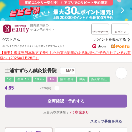
国内最大級の
サロン予約サイト
ブックマーク
ログイン
ゲストさん
ポイントを表示する
ポイントが1%たまる！
ポイントはサロン予約でつかえる！
【重要】熊本県熊本地方で発生した地震の影響のある地域へご予約されているお客
様へ（2026年7月28日）
土浦すずらん鍼灸接骨院
MAP
ﾘﾗｸ
整体･ｶｲﾛ
ﾘﾌﾚｯｼｭ
ｴｽﾃ
接骨･整骨
鍼灸
あん摩･指圧
4.65
（326件）
空席確認・予約する
空席あり
本日の空席状況：
◯
スタッフ募集を見る