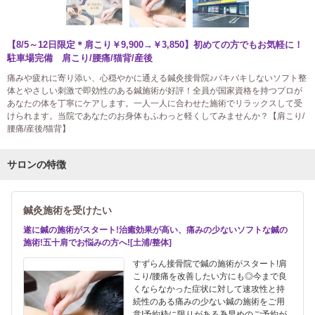
【8/5～12日限定＊肩こり￥9,900→￥3,850】初めての方でもお気軽に！
駐車場完備 肩こり/腰痛/猫背/産後
痛みや疲れに寄り添い、心穏やかに通える鍼灸接骨院♪バキバキしないソフト整
体とやさしい刺激で即効性のある鍼施術が好評！全員が国家資格を持つプロが
あなたの体を丁寧にケアします。一人一人に合わせた施術でリラックスして受
けられます。当院であなたのお身体もふわっと軽くしてみませんか？【肩こり/
腰痛/産後/猫背】
サロンの特徴
鍼灸施術を受けたい
遂に鍼の施術がスタート!治癒効果が高い、痛みの少ないソフトな鍼の
施術!五十肩でお悩みの方へ![土浦/整体]
すずらん接骨院で鍼の施術がスタート!肩
こり/腰痛を改善したい方にも◎今まで良
くならなかった症状に対して速攻性と持
続性のある痛みの少ない鍼の施術をご用
意!予約枠に限りがある為早めのご予約が