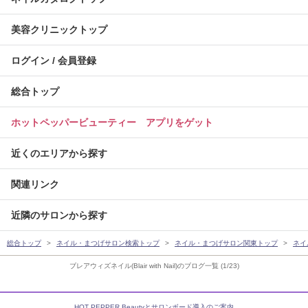
美容クリニックトップ
ログイン / 会員登録
総合トップ
ホットペッパービューティー アプリをゲット
近くのエリアから探す
関連リンク
近隣のサロンから探す
総合トップ
ネイル・まつげサロン検索トップ
ネイル・まつげサロン関東トップ
ネイ
ブレアウィズネイル(Blair with Nail)のブログ一覧 (1/23)
HOT PEPPER Beautyとサロンボード導入のご案内