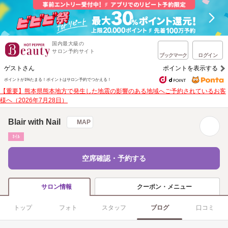
国内最大級の
サロン予約サイト
ブックマーク
ログイン
ゲストさん
ポイントを表示する
ポイントが1%たまる！
ポイントはサロン予約でつかえる！
【重要】熊本県熊本地方で発生した地震の影響のある地域へご予約されているお客
様へ（2026年7月28日）
Blair with Nail
MAP
ﾈｲﾙ
空席確認・予約する
クーポン・メニュー
サロン情報
トップ
フォト
スタッフ
ブログ
口コミ