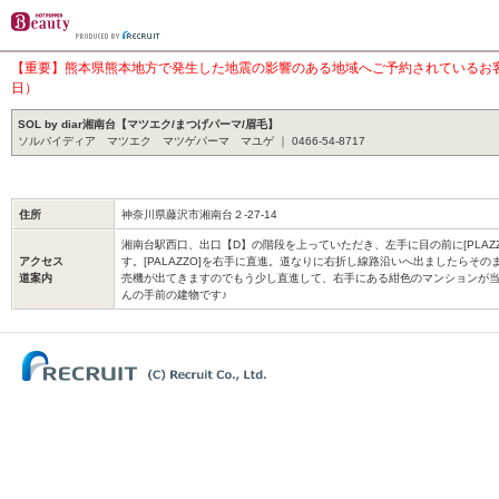
【重要】熊本県熊本地方で発生した地震の影響のある地域へご予約されているお客様
日）
SOL by diar湘南台【マツエク/まつげパーマ/眉毛】
ソルバイディア マツエク マツゲパーマ マユゲ ｜ 0466-54-8717
住所
神奈川県藤沢市湘南台２-27-14
湘南台駅西口、出口【D】の階段を上っていただき、左手に目の前に[PLAZ
アクセス
す。[PALAZZO]を右手に直進。道なりに右折し線路沿いへ出ましたらそ
道案内
売機が出てきますのでもう少し直進して、右手にある紺色のマンションが当
んの手前の建物です♪