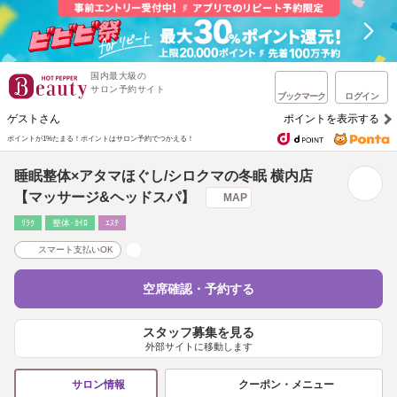
国内最大級の
サロン予約サイト
ブックマーク
ログイン
ゲストさん
ポイントを表示する
ポイントが1%たまる！
ポイントはサロン予約でつかえる！
睡眠整体×アタマほぐし/シロクマの冬眠 横内店
【マッサージ&ヘッドスパ】
MAP
ﾘﾗｸ
整体･ｶｲﾛ
ｴｽﾃ
スマート支払いOK
空席確認・予約する
スタッフ募集を見る
外部サイトに移動します
クーポン・メニュー
サロン情報