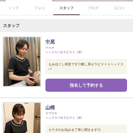
トップ
フォト
スタッフ
ブログ
口コミ
スタッフ
中尾
ナカオ
ヘッドスパセラピスト
（歴）
もみほぐし得意です◎癒し系セラピスト☆ヘッドス
パ
指名して予約する
山崎
ヤマサキ
ヘッドスパセラピスト
（歴）
カラダのお悩みを丁寧に聞きます◎