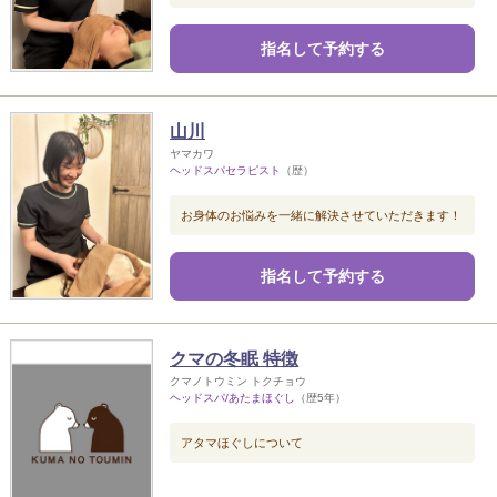
指名して予約する
山川
ヤマカワ
ヘッドスパセラピスト
（歴）
お身体のお悩みを一緒に解決させていただきます！
指名して予約する
クマの冬眠 特徴
クマノトウミン トクチョウ
ヘッドスパ/あたまほぐし
（歴5年）
アタマほぐしについて