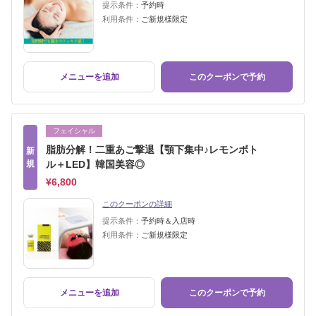
提示条件：
予約時
利用条件：
ご新規様限定
メニューを追加
このクーポンで予約
フェイシャル
脂肪分解！二重あご撃退【顎下集中♪レモンボト
新
規
ル＋LED】韓国美容◎
¥6,800
このクーポンの詳細
提示条件：
予約時＆入店時
利用条件：
ご新規様限定
メニューを追加
このクーポンで予約