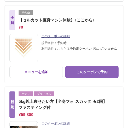
その他
全
【セルカット痩身マシン体験】↓ここから↓
員
¥0
このクーポンの詳細
提示条件：
予約時
利用条件：
こちらは予約用クーポンではございません
メニューを追加
このクーポンで予約
ボディ
ブライダル
5kg以上痩せたい方【全身フォ-スカッタ-★2回】
新
規
ファスティング付
¥59,800
このクーポンの詳細