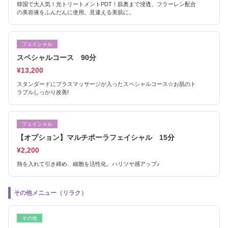
韓国で大人気！光トリートメントPDT！肌奥まで浸透。フラーレン配合
の美容液をふんだんに使用。見違える美肌に。
フェイシャル
スペシャルコース 90分
¥13,200
スタンダードにプラスマッサージが入ったスペシャルコース☆お肌のト
ラブルしっかり改善!
フェイシャル
【オプション】マルチポーラフェイシャル 15分
¥2,200
熱を入れて引き締め、細胞を活性化。ハリツヤ感アップ♪
その他メニュー（リラク）
その他