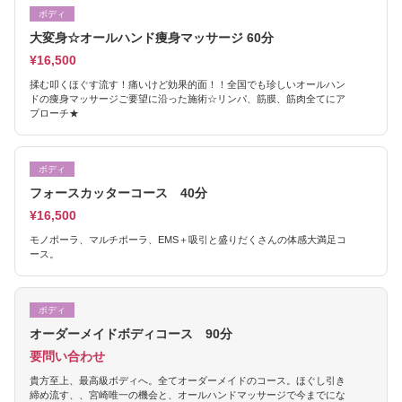
ボディ
大変身☆オールハンド痩身マッサージ 60分
¥16,500
揉む叩くほぐす流す！痛いけど効果的面！！全国でも珍しいオールハン
ドの痩身マッサージご要望に沿った施術☆リンパ、筋膜、筋肉全てにア
プローチ★
ボディ
フォースカッターコース 40分
¥16,500
モノポーラ、マルチポーラ、EMS＋吸引と盛りだくさんの体感大満足コ
ース。
ボディ
オーダーメイドボディコース 90分
要問い合わせ
貴方至上、最高級ボディへ。全てオーダーメイドのコース。ほぐし引き
締め流す、、宮崎唯一の機会と、オールハンドマッサージで今までにな