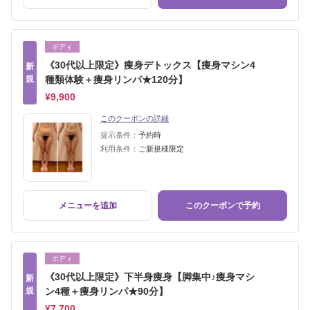
ボディ
《30代以上限定》痩身デトックス【痩身マシン4
新
規
種類体験＋痩身リンパ★120分】
¥9,900
このクーポンの詳細
提示条件：
予約時
利用条件：
ご新規様限定
メニューを追加
このクーポンで予約
ボディ
《30代以上限定》下半身痩身【脚集中♪痩身マシ
新
規
ン4種＋痩身リンパ★90分】
¥7,700