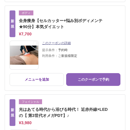
ボディ
全身痩身【セルカッター+悩み別ボディメンテ
新
規
★90分】本気ダイエット
¥7,700
このクーポンの詳細
提示条件：
予約時
利用条件：
ご新規様限定
メニューを追加
このクーポンで予約
フェイシャル
光はあてる時代から浴びる時代！ 近赤外線×LED
新
規
の【 第3世代オメガPDT】♪
¥3,980