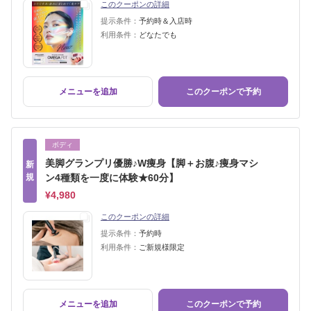
このクーポンの詳細
提示条件：
予約時＆入店時
利用条件：
どなたでも
メニューを追加
このクーポンで予約
ボディ
美脚グランプリ優勝♪W痩身【脚＋お腹♪痩身マシ
新
規
ン4種類を一度に体験★60分】
¥4,980
このクーポンの詳細
提示条件：
予約時
利用条件：
ご新規様限定
メニューを追加
このクーポンで予約