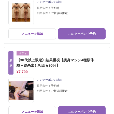
このクーポンの詳細
提示条件：
予約時
利用条件：
ご新規様限定
メニューを追加
このクーポンで予約
ボディ
《30代以上限定》結果重視【痩身マシン4種類体
新
規
験＋結果出し相談★90分】
¥7,700
このクーポンの詳細
提示条件：
予約時
利用条件：
ご新規様限定
メニューを追加
このクーポンで予約