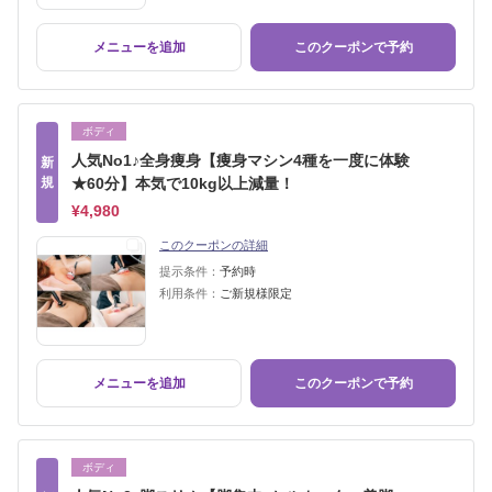
メニューを追加
このクーポンで予約
ボディ
人気No1♪全身痩身【痩身マシン4種を一度に体験
新
規
★60分】本気で10kg以上減量！
¥4,980
このクーポンの詳細
提示条件：
予約時
利用条件：
ご新規様限定
メニューを追加
このクーポンで予約
ボディ