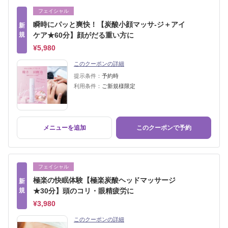
フェイシャル
瞬時にパッと爽快！【炭酸小顔マッサ-ジ＋アイ
新
規
ケア★60分】顔がだる重い方に
¥5,980
このクーポンの詳細
提示条件：
予約時
利用条件：
ご新規様限定
メニューを追加
このクーポンで予約
フェイシャル
極楽の快眠体験【極楽炭酸ヘッドマッサージ
新
規
★30分】頭のコリ・眼精疲労に
¥3,980
このクーポンの詳細