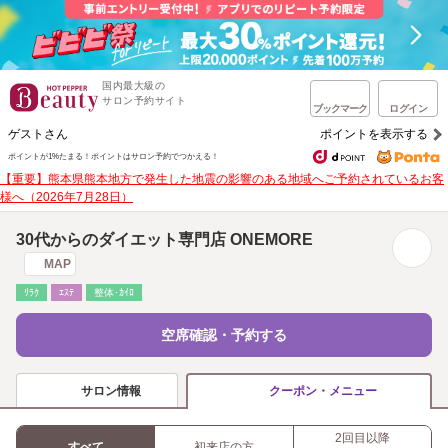
国内最大級の
サロン予約サイト
ブックマーク
ログイン
ゲストさん
ポイントを表示する
ポイントが1%たまる！
ポイントはサロン予約でつかえる！
【重要】熊本県熊本地方で発生した地震の影響のある地域へご予約されているお客
様へ（2026年7月28日）
30代からのダイエット専門店 ONEMORE
MAP
ﾘﾗｸ
ｴｽﾃ
整体･ｶｲﾛ
空席確認・予約する
サロン情報
クーポン・メニュー
2回目以降
すべて
初来店の方