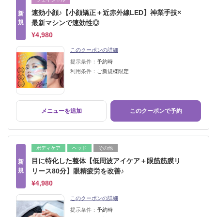
速効小顔♪【小顔矯正＋近赤外線LED】神業手技×
新
規
最新マシンで速効性◎
¥4,980
このクーポンの詳細
提示条件：
予約時
利用条件：
ご新規様限定
メニューを追加
このクーポンで予約
ボディケア
ヘッド
その他
目に特化した整体【低周波アイケア＋眼筋筋膜リ
新
規
リース80分】眼精疲労を改善♪
¥4,980
このクーポンの詳細
提示条件：
予約時