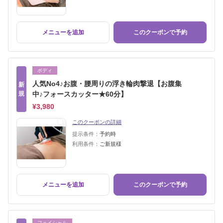
メニューを追加
このクーポンで予約
ボディ
人気No4♪お腹・腰周りの浮き輪肉撃退【お腹集
新
規
中♪フォースカッター★60分】
¥3,980
このクーポンの詳細
提示条件：
予約時
利用条件：
ご新規様
メニューを追加
このクーポンで予約
フェイシャル