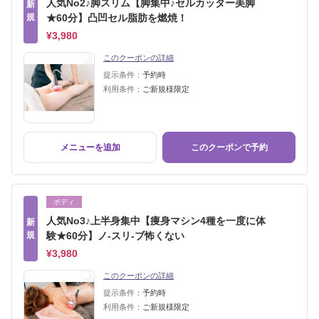
人気No2♪脚スリム【脚集中♪セルカッター美脚
新
規
★60分】凸凹セル脂肪を燃焼！
¥3,980
このクーポンの詳細
提示条件：
予約時
利用条件：
ご新規様限定
メニューを追加
このクーポンで予約
ボディ
人気No3♪上半身集中【痩身マシン4種を一度に体
新
規
験★60分】ノ-スリ-ブ怖くない
¥3,980
このクーポンの詳細
提示条件：
予約時
利用条件：
ご新規様限定