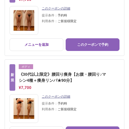
このクーポンの詳細
提示条件：
予約時
利用条件：
ご新規様限定
メニューを追加
このクーポンで予約
ボディ
《30代以上限定》腰回り痩身【お腹・腰回り♪マ
新
規
シン4種＋痩身リンパ★90分】
¥7,700
このクーポンの詳細
提示条件：
予約時
利用条件：
ご新規様限定