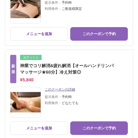
提示条件：
予約時
利用条件：
ご新規様限定
メニューを追加
このクーポンで予約
ボディトリ
神業でコリ解消&疲れ解消【オールハンドリンパ
新
規
マッサージ★60分】冷え対策◎
¥5,840
このクーポンの詳細
提示条件：
予約時
利用条件：
どなたでも
メニューを追加
このクーポンで予約