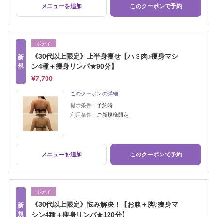
メニューを追加
このクーポンで予約
ボディ
《30代以上限定》上半身痩せ【ハミ肉♪痩身マシ
新
規
ン4種＋痩身リンパ★90分】
¥7,700
このクーポンの詳細
提示条件：
予約時
利用条件：
ご新規様限定
メニューを追加
このクーポンで予約
ボディ
《30代以上限定》悩み解決！【お腹＋脚♪痩身マ
新
規
シン4種＋痩身リンパ★120分】