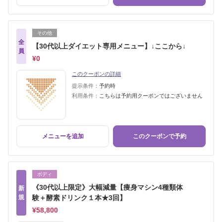
その他
全
【30代以上ダイエット専用メニュー】↓ここから↓
員
¥0
このクーポンの詳細
提示条件：
予約時
利用条件：
こちらは予約用クーポンではございません
メニューを追加
このクーポンで予約
ボディ
《30代以上限定》大幅減量【痩身マシン4種類体
新
規
験＋酵素ドリンク１本★3回】
¥58,800