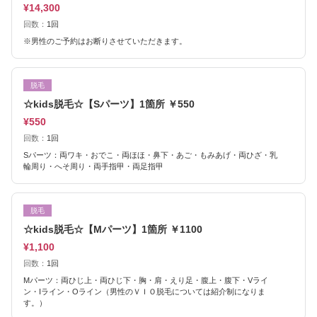
¥14,300
回数：
1回
※男性のご予約はお断りさせていただきます。
脱毛
☆kids脱毛☆【Sパーツ】1箇所 ￥550
¥550
回数：
1回
Sパーツ：両ワキ・おでこ・両ほほ・鼻下・あご・もみあげ・両ひざ・乳
輪周り・へそ周り・両手指甲・両足指甲
脱毛
☆kids脱毛☆【Mパーツ】1箇所 ￥1100
¥1,100
回数：
1回
Mパーツ：両ひじ上・両ひじ下・胸・肩・えり足・腹上・腹下・Vライ
ン・Iライン・Oライン（男性のＶＩＯ脱毛については紹介制になりま
す。）