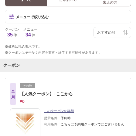
来店の方
メニューで絞り込む
クーポン
メニュー
35
34
件
件
価格は税込表示です。
クーポンは予告なく内容を変更・終了する可能性があります。
クーポン
その他
全
【人気クーポン】↓ここから↓
員
¥0
このクーポンの詳細
提示条件：
予約時
利用条件：
こちらは予約用クーポンではございません