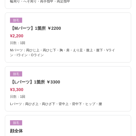
輪周り・へそ周り・両手指甲・両足指甲
脱毛
【Mパーツ】1箇所 ￥2200
¥2,200
回数：
1回
Mパーツ：両ひじ上・両ひじ下・胸・肩・えり足・腹上・腹下・Vライ
ン・Iライン・Oライン
脱毛
【Lパーツ】1箇所 ￥3300
¥3,300
回数：
1回
Lパーツ：両ひざ上・両ひざ下・背中上・背中下・ヒップ・腰
脱毛
顔全体