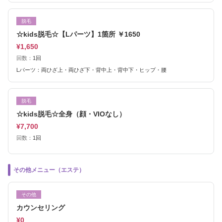
脱毛
☆kids脱毛☆【Lパーツ】1箇所 ￥1650
¥1,650
回数：
1回
Lパーツ：両ひざ上・両ひざ下・背中上・背中下・ヒップ・腰
脱毛
☆kids脱毛☆全身（顔・VIOなし）
¥7,700
回数：
1回
その他メニュー（エステ）
その他
カウンセリング
¥0