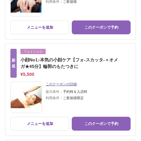
利用条件：
ご新規様
メニューを追加
このクーポンで予約
フェイシャル
小顔No1♪本気の小顔ケア【フォ-スカッタ-＋オメ
新
規
ガ★45分】輪郭のもたつきに
¥5,500
このクーポンの詳細
提示条件：
予約時＆入店時
利用条件：
ご新規様限定
メニューを追加
このクーポンで予約