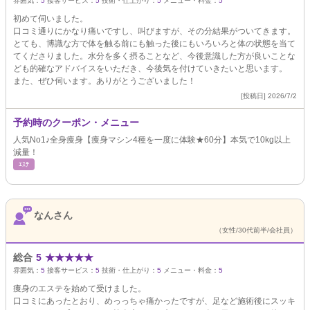
雰囲気：
5
接客サービス：
5
技術・仕上がり：
5
メニュー・料金：
5
初めて伺いました。
口コミ通りにかなり痛いですし、叫びますが、その分結果がついてきます。
とても、博識な方で体を触る前にも触った後にもいろいろと体の状態を当て
てくださりました。水分を多く摂ることなど、今後意識した方が良いことな
ども的確なアドバイスをいただき、今後気を付けていきたいと思います。
また、ぜひ伺います。ありがとうございました！
[投稿日] 2026/7/2
予約時のクーポン・メニュー
人気No1♪全身痩身【痩身マシン4種を一度に体験★60分】本気で10kg以上
減量！
ｴｽﾃ
なんさん
（女性/30代前半/会社員）
総合
5
★
★
★
★
★
雰囲気：
5
接客サービス：
5
技術・仕上がり：
5
メニュー・料金：
5
痩身のエステを始めて受けました。
口コミにあったとおり、めっっちゃ痛かったですが、足など施術後にスッキ