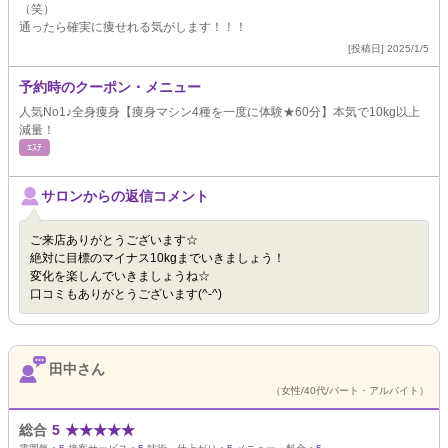
（笑）
通ったら確実に痩せれる気がします！！！
[投稿日] 2025/1/5
予約時のクーポン・メニュー
人気No1♪全身痩身【痩身マシン4種を一度に体験★60分】本気で10kg以上
減量！
ｴｽﾃ
サロンからの返信コメント
ご来店ありがとうございます☆
絶対に目標のマイナス10kgまでいきましょう！
変化を楽しんでいきましょうね☆
口コミもありがとうございます(^-^)
田中さん
（女性/40代/パート・アルバイト）
総合
5
★
★
★
★
★