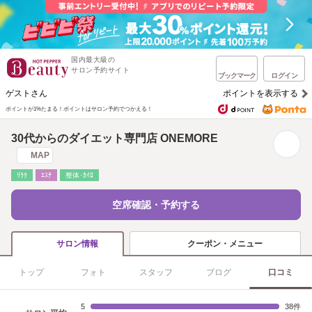
国内最大級の
サロン予約サイト
ブックマーク
ログイン
ゲストさん
ポイントを表示する
ポイントが1%たまる！
ポイントはサロン予約でつかえる！
30代からのダイエット専門店 ONEMORE
MAP
ﾘﾗｸ
ｴｽﾃ
整体･ｶｲﾛ
空席確認・予約する
クーポン・メニュー
サロン情報
トップ
フォト
スタッフ
ブログ
口コミ
5
38