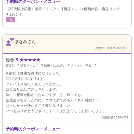
予約時のクーポン・メニュー
《30代以上限定》痩身デトックス【痩身マシン4種類体験＋痩身リンパ
★120分】
ｴｽﾃ
まなみさん
（女性/30代後半/会社員）
総合
5
★
★
★
★
★
雰囲気：
5
接客サービス：
5
技術・仕上がり：
5
メニュー・料金：
5
年齢的に健康な身体になりたくて、
2回目の利用になります。
アドバイスもたくさんくれますし、
ゴリゴリ流してスッキリします。
特に、腰痛が酷かったんですが、どこ通っても、
全然治らなかったのに、ココに来てめちゃくちゃ感動！！
回らなかった腰がすごく楽になりました！
いつもありがとうございます！！またよろしくお願いします。
[投稿日] 2026/4/28
予約時のクーポン・メニュー