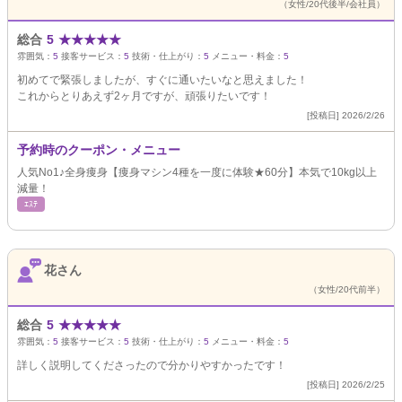
（女性/20代後半/会社員）
総合
5
★
★
★
★
★
雰囲気：
5
接客サービス：
5
技術・仕上がり：
5
メニュー・料金：
5
初めてで緊張しましたが、すぐに通いたいなと思えました！
これからとりあえず2ヶ月ですが、頑張りたいです！
[投稿日] 2026/2/26
予約時のクーポン・メニュー
人気No1♪全身痩身【痩身マシン4種を一度に体験★60分】本気で10kg以上
減量！
ｴｽﾃ
花さん
（女性/20代前半）
総合
5
★
★
★
★
★
雰囲気：
5
接客サービス：
5
技術・仕上がり：
5
メニュー・料金：
5
詳しく説明してくださったので分かりやすかったです！
[投稿日] 2026/2/25