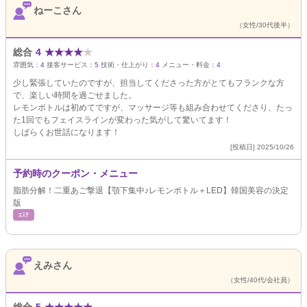
ねーこさん
（女性/30代後半）
総合
4
★
★
★
★
★
雰囲気：
4
接客サービス：
5
技術・仕上がり：
4
メニュー・料金：
4
少し緊張していたのですが、担当してくださった方がとてもフランクな方
で、楽しい時間を過ごせました。
レモンボトルは初めてですが、マッサージ等も組み合わせてくださり、たっ
た1回でもフェイスラインが変わった気がして驚いてます！
しばらくお世話になります！
[投稿日] 2025/10/26
予約時のクーポン・メニュー
脂肪分解！二重あご撃退【顎下集中♪レモンボトル＋LED】韓国美容の決定
版
ｴｽﾃ
えみさん
（女性/40代/会社員）