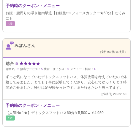
予約時のクーポン・メニュー
お腹・腰周りの浮き輪肉撃退【お腹集中♪フォースカッター★60分】むくみ
にも
ｴｽﾃ
みぽんさん
（女性/50代/会社員）
総合
5
★
★
★
★
★
雰囲気：
5
接客サービス：
5
技術・仕上がり：
5
メニュー・料金：
4
ずっと気になっていたデトックスフットバス、体質改善を考えていたので体
験してみました。とても丁寧に説明してくださり、安心してゆっくりと１時
間過ごせました。帰りは足が軽かったです。また行きたいと思ってます。
[投稿日] 2026/1/20
予約時のクーポン・メニュー
【人気No.1★】デトックスフットバス60分￥5,500→￥4,950
ﾘﾗｸ