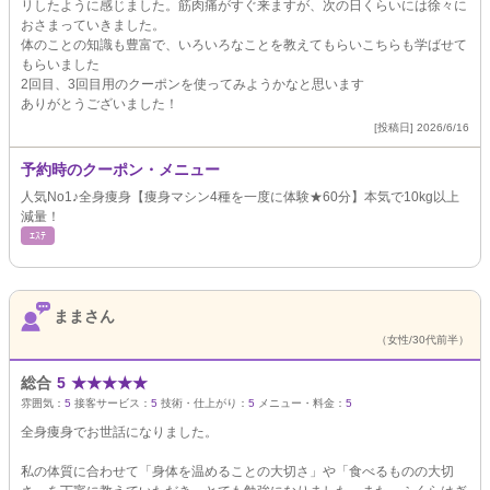
リしたように感じました。筋肉痛がすぐ来ますが、次の日くらいには徐々に
おさまっていきました。
体のことの知識も豊富で、いろいろなことを教えてもらいこちらも学ばせて
もらいました
2回目、3回目用のクーポンを使ってみようかなと思います
ありがとうございました！
[投稿日] 2026/6/16
予約時のクーポン・メニュー
人気No1♪全身痩身【痩身マシン4種を一度に体験★60分】本気で10kg以上
減量！
ｴｽﾃ
ままさん
（女性/30代前半）
総合
5
★
★
★
★
★
雰囲気：
5
接客サービス：
5
技術・仕上がり：
5
メニュー・料金：
5
全身痩身でお世話になりました。
私の体質に合わせて「身体を温めることの大切さ」や「食べるものの大切