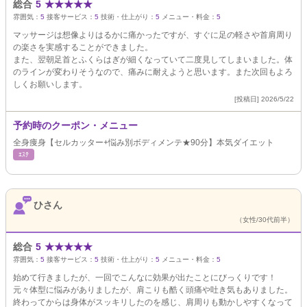
総合
5
★
★
★
★
★
雰囲気：
5
接客サービス：
5
技術・仕上がり：
5
メニュー・料金：
5
マッサージは想像よりはるかに痛かったですが、すぐに足の軽さや首肩周り
の楽さを実感することができました。
また、翌朝足首とふくらはぎが細くなっていて二度見してしまいました。体
のラインが変わりそうなので、痛みに耐えようと思います。また次回もよろ
しくお願いします。
[投稿日] 2026/5/22
予約時のクーポン・メニュー
全身痩身【セルカッター+悩み別ボディメンテ★90分】本気ダイエット
ｴｽﾃ
ひさん
（女性/30代前半）
総合
5
★
★
★
★
★
雰囲気：
5
接客サービス：
5
技術・仕上がり：
5
メニュー・料金：
5
始めて行きましたが、一回でこんなに効果が出たことにびっくりです！
元々体型に悩みがありましたが、肩こりも酷く頭痛や吐き気もありました。
終わってからは身体がスッキリしたのを感じ、肩周りも動かしやすくなって