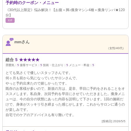
予約時のクーポン・メニュー
《30代以上限定》悩み解決！【お腹＋脚♪痩身マシン4種＋痩身リンパ★120
分】
ｴｽﾃ
mmさん
（女性/40代）
総合
5
★
★
★
★
★
雰囲気：
5
接客サービス：
5
技術・仕上がり：
5
メニュー・料金：
5
とても気さくで優しいスタッフさんです。
何ヶ月も前から気になっていたサロンさんで、
やっと予約出来たので嬉しかったです。
既存のお客様が多いので、新規の方は、是非、早目に予約をされることをオ
ススメします。私自身、次回予約を早目にさせていただきました。痩身メニ
ューは、今の自分の状態にあった内容を説明して下さいます。1回の施術だ
けで、身体がスッキリ引き締まった感じがします。これからサロンに通うの
が楽しみです。
自宅でのケアのアドバイスも有り難いです。
[投稿日] 2026/5/5