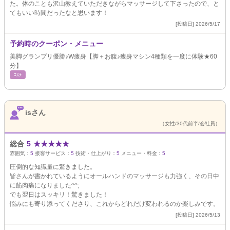
た。体のことも沢山教えていただきながらマッサージして下さったので、と
てもいい時間だったなと思います！
[投稿日] 2026/5/17
予約時のクーポン・メニュー
美脚グランプリ優勝♪W痩身【脚＋お腹♪痩身マシン4種類を一度に体験★60
分】
ｴｽﾃ
isさん
（女性/30代前半/会社員）
総合
5
★
★
★
★
★
雰囲気：
5
接客サービス：
5
技術・仕上がり：
5
メニュー・料金：
5
圧倒的な知識量に驚きました。
皆さんが書かれているようにオールハンドのマッサージも力強く、その日中
に筋肉痛になりました^^;
でも翌日はスッキリ！驚きました！
悩みにも寄り添ってくださり、これからどれだけ変われるのか楽しみです。
[投稿日] 2026/5/13