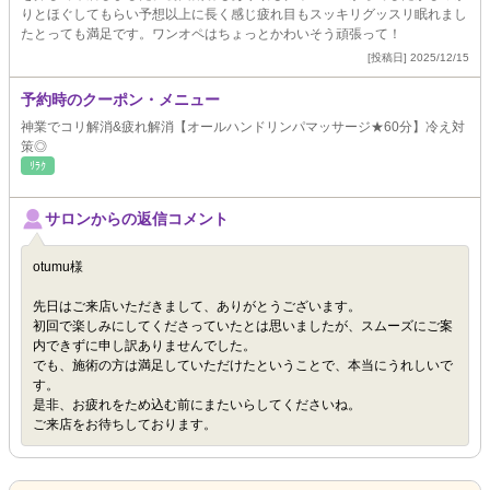
りとほぐしてもらい予想以上に長く感じ疲れ目もスッキリグッスリ眠れまし
たとっても満足です。ワンオペはちょっとかわいそう頑張って！
[投稿日] 2025/12/15
予約時のクーポン・メニュー
神業でコリ解消&疲れ解消【オールハンドリンパマッサージ★60分】冷え対
策◎
ﾘﾗｸ
サロンからの返信コメント
otumu様
先日はご来店いただきまして、ありがとうございます。
初回で楽しみにしてくださっていたとは思いましたが、スムーズにご案
内できずに申し訳ありませんでした。
でも、施術の方は満足していただけたということで、本当にうれしいで
す。
是非、お疲れをため込む前にまたいらしてくださいね。
ご来店をお待ちしております。