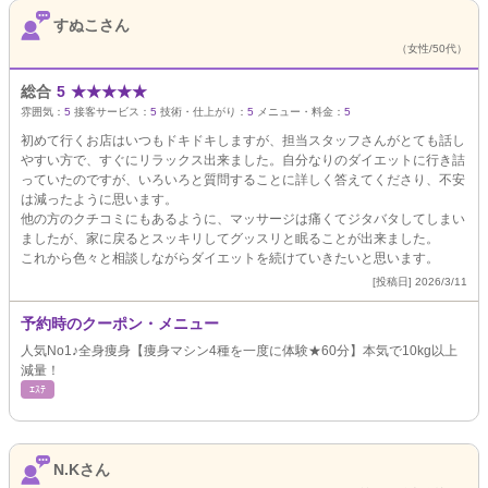
すぬこさん
（女性/50代）
総合
5
★
★
★
★
★
雰囲気：
5
接客サービス：
5
技術・仕上がり：
5
メニュー・料金：
5
初めて行くお店はいつもドキドキしますが、担当スタッフさんがとても話し
やすい方で、すぐにリラックス出来ました。自分なりのダイエットに行き詰
っていたのですが、いろいろと質問することに詳しく答えてくださり、不安
は減ったように思います。
他の方のクチコミにもあるように、マッサージは痛くてジタバタしてしまい
ましたが、家に戻るとスッキリしてグッスリと眠ることが出来ました。
これから色々と相談しながらダイエットを続けていきたいと思います。
[投稿日] 2026/3/11
予約時のクーポン・メニュー
人気No1♪全身痩身【痩身マシン4種を一度に体験★60分】本気で10kg以上
減量！
ｴｽﾃ
N.Kさん