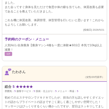
ました。
また会ってすぐ身体を見ただけで食思や体の癖を当てられ、体質改善も必要
であることを教えていただきました。
これを機に体質改善、体調管理、体型管理を行いたいと思います！これから
もよろしくお願いします。
[投稿日] 2026/5/21
予約時のクーポン・メニュー
人気No1♪全身痩身【痩身マシン4種を一度に体験★60分】本気で10kg以上
減量！
ｴｽﾃ
たわさん
（女性/20代前半）
総合
5
★
★
★
★
★
雰囲気：
5
接客サービス：
5
技術・仕上がり：
5
メニュー・料金：
5
初めてのエステサロンでドキドキでしたが、担当の方も話しやすくダイエッ
トの話からプライベートの話まですごく楽しく過ごしやすい空間でした！
マッサージはびっくりするくらい痛かったですが、翌日はスッキリしてまし