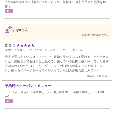
人気No2♪脚スリム【脚集中♪セルカッター美脚★60分】凸凹セル脂肪を燃
焼！
ｴｽﾃ
yuyuさん
（女性/30代前半/自営業）
総合
5
★
★
★
★
★
雰囲気：
5
接客サービス：
5
技術・仕上がり：
5
メニュー・料金：
5
美人で話しやすいスタッフさんで、終始リラックスして受けることが出来ま
した。施術もとても好きな圧強めで、張っている筋肉と硬く冷えていた脂肪
もゆるめていただきました。ダイエットの知識も豊富でとても勉強になる
し、痩せるイメージを作ってくださって、次回の施術も楽しみです♪
[投稿日] 2026/3/30
予約時のクーポン・メニュー
《30代以上限定》上半身痩せ【ハミ肉♪痩身マシン4種＋痩身リンパ★90
分】
ｴｽﾃ