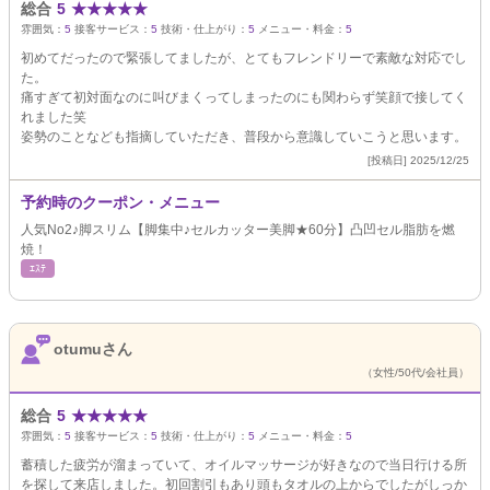
総合
5
★
★
★
★
★
雰囲気：
5
接客サービス：
5
技術・仕上がり：
5
メニュー・料金：
5
初めてだったので緊張してましたが、とてもフレンドリーで素敵な対応でし
た。
痛すぎて初対面なのに叫びまくってしまったのにも関わらず笑顔で接してく
れました笑
姿勢のことなども指摘していただき、普段から意識していこうと思います。
[投稿日] 2025/12/25
予約時のクーポン・メニュー
人気No2♪脚スリム【脚集中♪セルカッター美脚★60分】凸凹セル脂肪を燃
焼！
ｴｽﾃ
otumuさん
（女性/50代/会社員）
総合
5
★
★
★
★
★
雰囲気：
5
接客サービス：
5
技術・仕上がり：
5
メニュー・料金：
5
蓄積した疲労が溜まっていて、オイルマッサージが好きなので当日行ける所
を探して来店しました。初回割引もあり頭もタオルの上からでしたがしっか