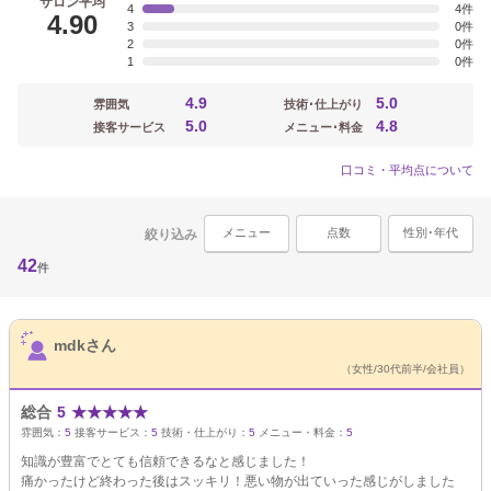
サロン平均
4
4
4.90
3
0
2
0
1
0
4.9
5.0
雰囲気
技術･仕上がり
5.0
4.8
接客サービス
メニュー･料金
口コミ・平均点について
メニュー
点数
性別･年代
絞り込み
42
件
サロンPick Up
mdkさん
（女性/30代前半/会社員）
総合
5
★
★
★
★
★
雰囲気：
5
接客サービス：
5
技術・仕上がり：
5
メニュー・料金：
5
知識が豊富でとても信頼できるなと感じました！
痛かったけど終わった後はスッキリ！悪い物が出ていった感じがしました