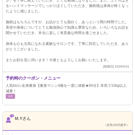
さ」を丁寧に教えていただき、とても勉強になりました。また、ふくらはぎ
をハンドマッサージでしっかりほぐしていただき、施術後は身体が軽くなっ
たように感じました。
施術はもちろんですが、お話がとても面白く、あっという間の時間でした。
美容や身体についてとても勉強熱心で知識も豊富なため、いろいろなお話を
聞かせていただき、本当に楽しく有意義な時間を過ごせました。
身体も心も元気になれる素敵なサロンです。丁寧に対応していただき、あり
がとうございました。
またお顔を見に伺います！今後ともよろしくお願いいたします。
[投稿日] 2026/5/31
予約時のクーポン・メニュー
人気No1♪全身痩身【痩身マシン4種を一度に体験★60分】本気で10kg以上
減量！
ｴｽﾃ
M.Yさん
（女性/20代後半）