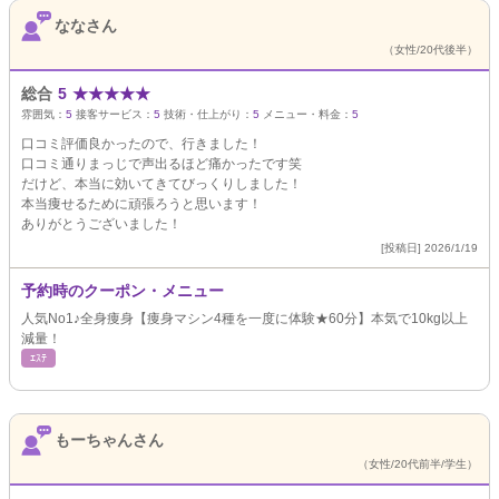
ななさん
（女性/20代後半）
総合
5
★
★
★
★
★
雰囲気：
5
接客サービス：
5
技術・仕上がり：
5
メニュー・料金：
5
口コミ評価良かったので、行きました！
口コミ通りまっじで声出るほど痛かったです笑
だけど、本当に効いてきてびっくりしました！
本当痩せるために頑張ろうと思います！
ありがとうございました！
[投稿日] 2026/1/19
予約時のクーポン・メニュー
人気No1♪全身痩身【痩身マシン4種を一度に体験★60分】本気で10kg以上
減量！
ｴｽﾃ
もーちゃんさん
（女性/20代前半/学生）