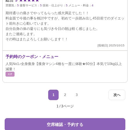
総合
5
★
★
★
★
★
雰囲気：
5
接客サービス：
5
技術・仕上がり：
5
メニュー・料金：
4
期待通りの痛さでやってもらった感大満足でした！！
料金面で今後の事を検討中ですが、初めて一歩踏み出し45目前でのダイエッ
ト前向きに心動いています。
自分自身の体の凝りにも気づき今日の朝は軽く感じました。
またご連絡します。
その時はまたよろしくお願いします！！
[投稿日] 2025/10/15
予約時のクーポン・メニュー
人気No1♪全身痩身【痩身マシン4種を一度に体験★60分】本気で10kg以上
減量！
ｴｽﾃ
1
2
3
次へ
1 / 3ページ
空席確認・予約する