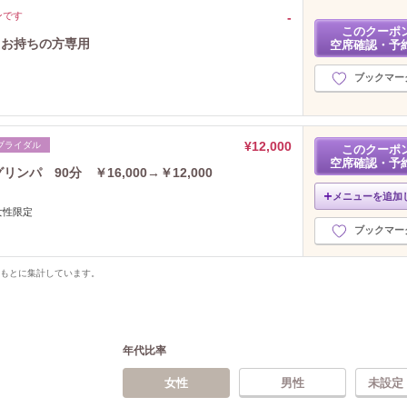
ンです
‐
このクーポ
トお持ちの方専用
空席確認・予
ブックマー
¥12,000
ブライダル
このクーポ
空席確認・予
ンパ 90分 ￥16,000→￥12,000
メニューを追加
女性限定
ブックマー
をもとに集計しています。
年代比率
女性
男性
未設定