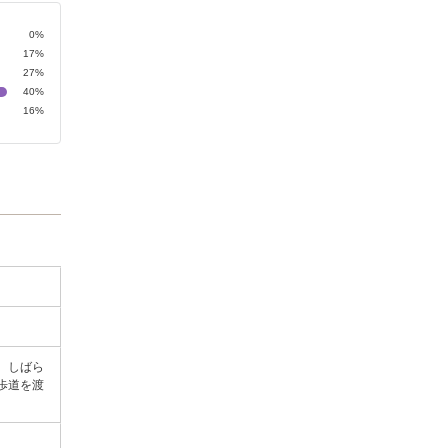
0%
17%
27%
40%
16%
。しばら
歩道を渡