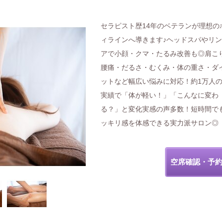
セラピスト歴14年のベテランが理想の
ィラインへ導きます♪ヘッドスパやリ
アで小顔・クマ・たるみ改善も◎肩こ
腰痛・だるさ・むくみ・体の重さ・ダ
ットなど幅広い悩みに対応！約1万人
実績で「体が軽い！」「こんなに変わ
る？」と変化実感の声多数！短時間で
ッキリ感を体感できる実力派サロン◎
空席確認・予