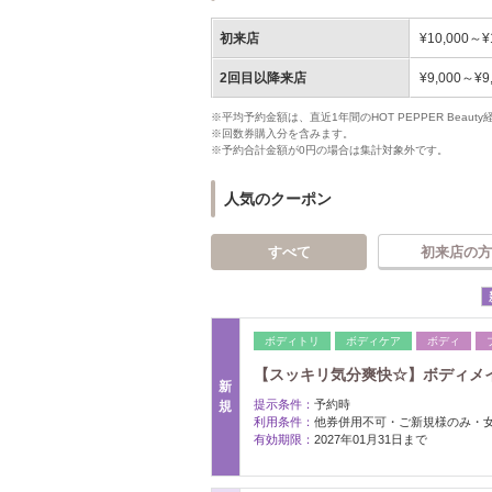
初来店
¥10,000～¥
2回目以降来店
¥9,000～¥9
※平均予約金額は、直近1年間のHOT PEPPER Bea
※回数券購入分を含みます。
※予約合計金額が0円の場合は集計対象外です。
人気のクーポン
すべて
初来店の方
ボディトリ
ボディケア
ボディ
【スッキリ気分爽快☆】ボディメ
新
提示条件：
予約時
規
利用条件：
他券併用不可・ご新規様のみ・
有効期限：
2027年01月31日まで