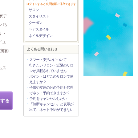
ログインすると会員情報に保存できます
サロン
ボデ
スタイリスト
クーポン
ンパケ
ヘアスタイル
り・
ネイルデザイン
イエ
よくある問い合わせ
の施術
スマート支払いについて
行きたいサロン・近隣のサロ
もス
ンが掲載されていません
ポイントはどこのサロンで使
えますか？
子供や友達の分の予約も代理
でネット予約できますか？
予約をキャンセルしたい
約する
「無断キャンセル」と表示が
出て、ネット予約ができない