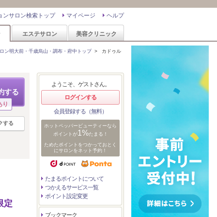
ョンサロン検索トップ
マイページ
ヘルプ
ン
エステサロン
美容クリニック
ロン明大前・千歳烏山・調布・府中トップ
>
カドゥル
ようこそ、ゲストさん。
約する
ログインする
あり
会員登録する（無料）
クする
ホットペッパービューティーなら
1%
ポイントが
たまる！
ためたポイントをつかっておとく
にサロンをネット予約！
たまるポイントについて
つかえるサービス一覧
ポイント設定変更
限定
ブックマーク