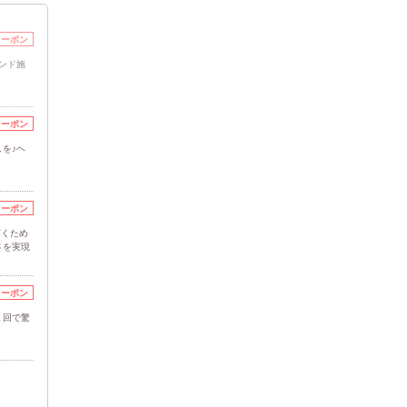
クーポン
ンド施
クーポン
を♪ヘ
クーポン
輝くため
さを実現
クーポン
１回で驚