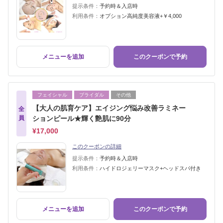
提示条件：
予約時＆入店時
利用条件：
オプション高純度美容液+￥4,000
メニューを追加
このクーポンで予約
フェイシャル
ブライダル
その他
【大人の肌育ケア】エイジング悩み改善ラミネー
全
員
ションピール★輝く艶肌に90分
¥17,000
このクーポンの詳細
提示条件：
予約時＆入店時
利用条件：
ハイドロジェリーマスク+ヘッドスパ付き
メニューを追加
このクーポンで予約