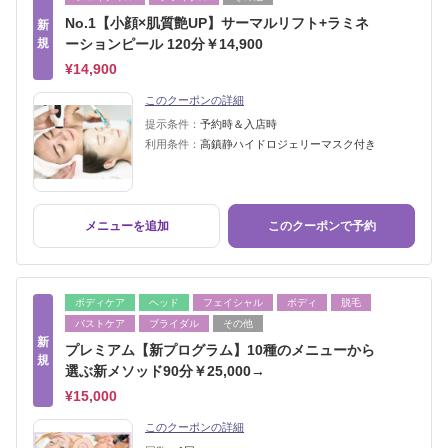
No.1【小顔×肌質艶UP】サーマルリフト+ラミネ
新
規
ーションピール 120分￥14,900
¥14,900
このクーポンの詳細
提示条件：
予約時＆入店時
利用条件：
高鎮静ハイドロジェリーマスク付き
メニューを追加
このクーポンで予約
ボディケア
ヘッド
フェイシャル
ボディ
脱毛
バストケア
ブライダル
その他
新
プレミアム【新プログラム】10種のメニューから
規
選ぶ新メソッド90分￥25,000→
¥15,000
このクーポンの詳細