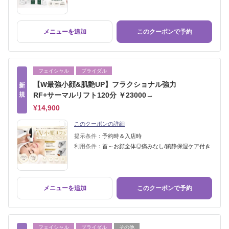
メニューを追加
このクーポンで予約
フェイシャル
ブライダル
【W最強小顔&肌艶UP】フラクショナル強力
新
規
RF+サーマルリフト120分 ￥23000→
¥14,900
このクーポンの詳細
提示条件：
予約時＆入店時
利用条件：
首～お顔全体◎痛みなし/鎮静保湿ケア付き
メニューを追加
このクーポンで予約
フェイシャル
ブライダル
その他