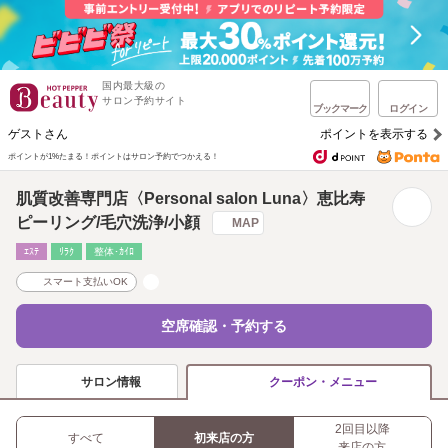
国内最大級の
サロン予約サイト
ブックマーク
ログイン
ゲストさん
ポイントを表示する
ポイントが1%たまる！
ポイントはサロン予約でつかえる！
肌質改善専門店〈Personal salon Luna〉恵比寿
ピーリング/毛穴洗浄/小顔
MAP
ｴｽﾃ
ﾘﾗｸ
整体･ｶｲﾛ
スマート支払いOK
空席確認・予約する
サロン情報
クーポン・メニュー
2回目以降
すべて
初来店の方
来店の方