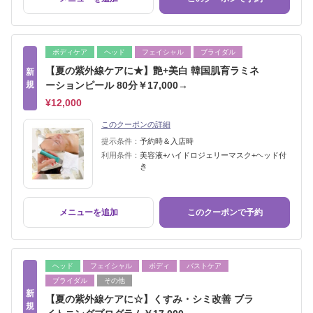
ボディケア
ヘッド
フェイシャル
ブライダル
【夏の紫外線ケアに★】艶+美白 韓国肌育ラミネ
新
規
ーションピール 80分￥17,000→
¥12,000
このクーポンの詳細
提示条件：
予約時＆入店時
利用条件：
美容液+ハイドロジェリーマスク+ヘッド付
き
メニューを追加
このクーポンで予約
ヘッド
フェイシャル
ボディ
バストケア
ブライダル
その他
新
【夏の紫外線ケアに☆】くすみ・シミ改善 ブラ
規