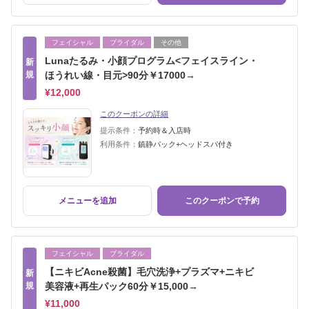
フェイシャル
ブライダル
その他
Lunaたるみ・小顔プログラム<フェイスライン・
新
規
ほうれい線・目元>90分￥17000→
¥12,000
このクーポンの詳細
提示条件：
予約時＆入店時
利用条件：
鎮静パック+ヘッドスパ付き
メニューを追加
このクーポンで予約
フェイシャル
ブライダル
【ニキビAcne殺菌】毛穴洗浄+プラズマ+ニキビ
新
規
美容液+再生パック60分￥15,000→
¥11,000