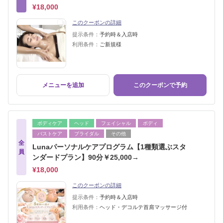
¥18,000
このクーポンの詳細
提示条件：
予約時＆入店時
利用条件：
ご新規様
メニューを追加
このクーポンで予約
ボディケア
ヘッド
フェイシャル
ボディ
バストケア
ブライダル
その他
全
Lunaパーソナルケアプログラム【1種類選ぶスタ
員
ンダードプラン】90分￥25,000→
¥18,000
このクーポンの詳細
提示条件：
予約時＆入店時
利用条件：
ヘッド・デコルテ首肩マッサージ付