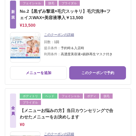
フェイシャル
脱毛
ブライダル
No.2【黒ずみ撃退×毛穴スッキリ】毛穴洗浄+フ
新
規
ェイスWAX+美容液導入￥13,500
¥13,500
このクーポンの詳細
回数：
1回
提示条件：
予約時＆入店時
利用条件：
高濃度美容液+鎮静再生マスク付き
メニューを追加
このクーポンで予約
ボディトリ
ヘッド
フェイシャル
ボディ
脱毛
ブライダル
全
【メニューお悩みの方】当日カウンセリングで合
員
わせたメニューをお決めします
¥0
このクーポンの詳細