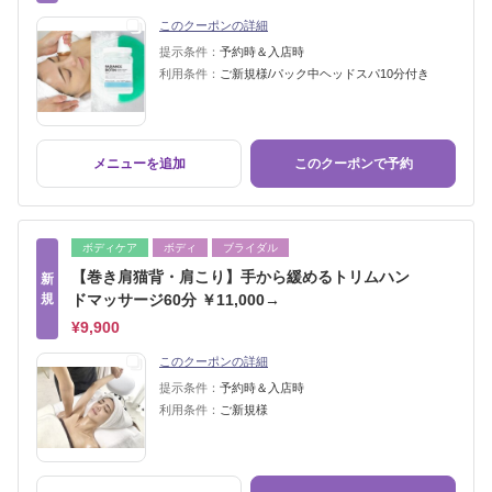
このクーポンの詳細
提示条件：
予約時＆入店時
利用条件：
ご新規様/パック中ヘッドスパ10分付き
メニューを追加
このクーポンで予約
ボディケア
ボディ
ブライダル
【巻き肩猫背・肩こり】手から緩めるトリムハン
新
規
ドマッサージ60分 ￥11,000→
¥9,900
このクーポンの詳細
提示条件：
予約時＆入店時
利用条件：
ご新規様