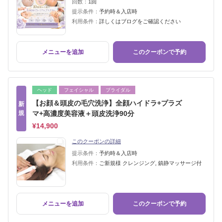
回数：
1回
提示条件：
予約時＆入店時
利用条件：
詳しくはブログをご確認ください
メニューを追加
このクーポンで予約
ヘッド
フェイシャル
ブライダル
【お顔＆頭皮の毛穴洗浄】全顔ハイドラ+プラズ
新
規
マ+高濃度美容液＋頭皮洗浄90分
¥14,900
このクーポンの詳細
提示条件：
予約時＆入店時
利用条件：
ご新規様 クレンジング, 鎮静マッサージ付
メニューを追加
このクーポンで予約