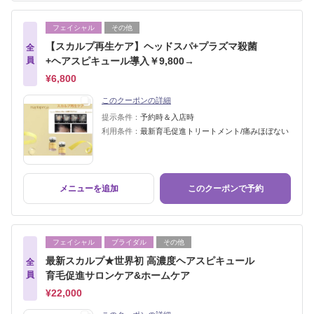
フェイシャル
その他
【スカルプ再生ケア】ヘッドスパ+プラズマ殺菌
全
員
+ヘアスピキュール導入￥9,800→
¥6,800
このクーポンの詳細
提示条件：
予約時＆入店時
利用条件：
最新育毛促進トリートメント/痛みほぼない
メニューを追加
このクーポンで予約
フェイシャル
ブライダル
その他
最新スカルプ★世界初 高濃度ヘアスピキュール
全
員
育毛促進サロンケア&ホームケア
¥22,000