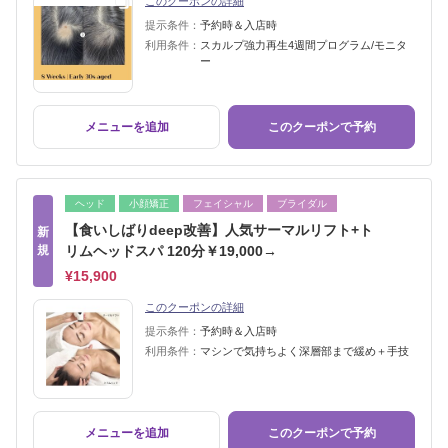
このクーポンの詳細
提示条件：
予約時＆入店時
利用条件：
スカルプ強力再生4週間プログラム/モニタ
ー
メニューを追加
このクーポンで予約
ヘッド
小顔矯正
フェイシャル
ブライダル
【食いしばりdeep改善】人気サーマルリフト+ト
新
規
リムヘッドスパ 120分￥19,000→
¥15,900
このクーポンの詳細
提示条件：
予約時＆入店時
利用条件：
マシンで気持ちよく深層部まで緩め＋手技
メニューを追加
このクーポンで予約