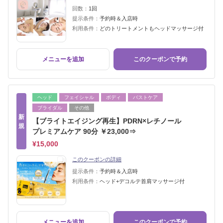
回数：
1回
提示条件：
予約時＆入店時
利用条件：
どのトリートメントもヘッドマッサージ付
メニューを追加
このクーポンで予約
ヘッド
フェイシャル
ボディ
バストケア
ブライダル
その他
新
【ブライトエイジング再生】PDRN×レチノール
規
プレミアムケア 90分 ￥23,000⇒
¥15,000
このクーポンの詳細
提示条件：
予約時＆入店時
利用条件：
ヘッド+デコルテ首肩マッサージ付
メニューを追加
このクーポンで予約