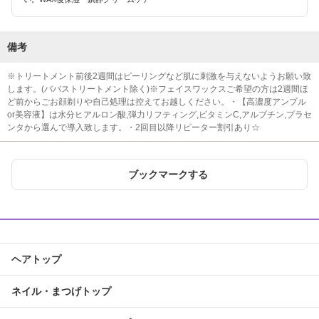
備考
※トリートメント前後2週間はピーリングなど肌に刺激を与えないようお願い致
します。(ババストリートメント除く)※フェイスワックスご希望の方は2週間ほ
ど前からごお顔剃りや自己処理は控えてお越しください。・【高濃度アンプル
or美容液】は水分ヒアルロン酸,弾力リフティング,ビタミンC,アルブチン,プラセ
ンタから選んで導入致します。・2回目以降リピーター割引あり☆
ブックマークする
ヘアトップ
ネイル・まつげトップ