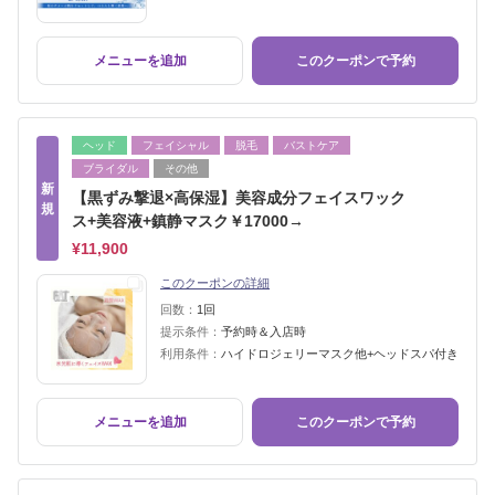
メニューを追加
このクーポンで予約
ヘッド
フェイシャル
脱毛
バストケア
ブライダル
その他
新
【黒ずみ撃退×高保湿】美容成分フェイスワック
規
ス+美容液+鎮静マスク￥17000→
¥11,900
このクーポンの詳細
回数：
1回
提示条件：
予約時＆入店時
利用条件：
ハイドロジェリーマスク他+ヘッドスパ付き
メニューを追加
このクーポンで予約