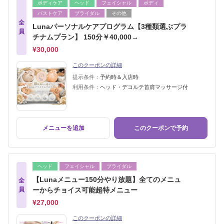
ボディケア
ヘッド
フェイシャル
ボディ
バストケア
ブライダル
その他
全
Lunaパーソナルケアプログラム【3種類選ぶプラ
員
チナムプラン】 150分￥40,000→
¥30,000
このクーポンの詳細
提示条件：
予約時＆入店時
利用条件：
ヘッド・デコルテ首肩マッサージ付
メニューを追加
このクーポンで予約
ヘッド
フェイシャル
ブライダル
【Lunaメニュー150分やり放題】全てのメニュ
全
員
ーからチョイス可能超特メニュー
¥27,000
このクーポンの詳細