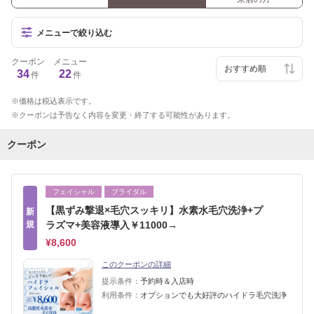
メニューで絞り込む
クーポン
メニュー
34
22
件
件
価格は税込表示です。
クーポンは予告なく内容を変更・終了する可能性があります。
クーポン
フェイシャル
ブライダル
【黒ずみ撃退×毛穴スッキリ】水素水毛穴洗浄+プ
新
規
ラズマ+美容液導入￥11000→
¥8,600
このクーポンの詳細
提示条件：
予約時＆入店時
利用条件：
オプションでも大好評のハイドラ毛穴洗浄