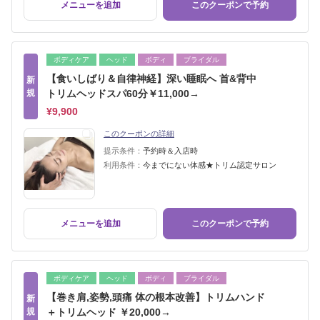
メニューを追加
このクーポンで予約
ボディケア
ヘッド
ボディ
ブライダル
【食いしばり＆自律神経】深い睡眠へ 首&背中
新
規
トリムヘッドスパ60分￥11,000→
¥9,900
このクーポンの詳細
提示条件：
予約時＆入店時
利用条件：
今までにない体感★トリム認定サロン
メニューを追加
このクーポンで予約
ボディケア
ヘッド
ボディ
ブライダル
【巻き肩,姿勢,頭痛 体の根本改善】トリムハンド
新
規
＋トリムヘッド ￥20,000→