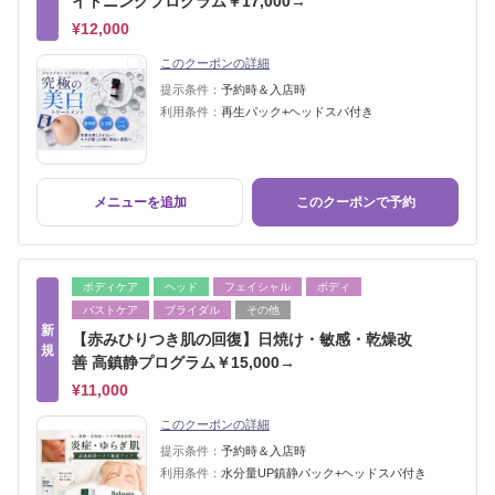
イトニングプログラム￥17,000→
¥12,000
このクーポンの詳細
提示条件：
予約時＆入店時
利用条件：
再生パック+ヘッドスパ付き
メニューを追加
このクーポンで予約
ボディケア
ヘッド
フェイシャル
ボディ
バストケア
ブライダル
その他
新
【赤みひりつき肌の回復】日焼け・敏感・乾燥改
規
善 高鎮静プログラム￥15,000→
¥11,000
このクーポンの詳細
提示条件：
予約時＆入店時
利用条件：
水分量UP鎮静パック+ヘッドスパ付き