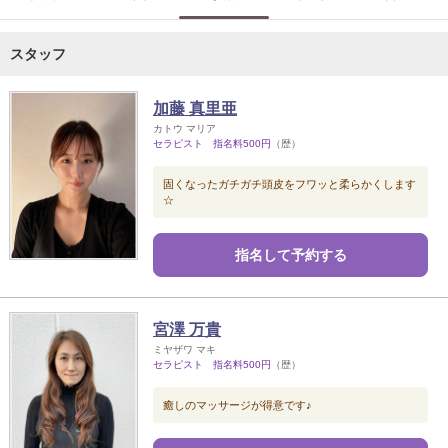
スタッフ
加藤 真里亜
カトウ マリア
セラピスト 指名料500円
（歴）
固くなったガチガチ頭皮をフワッと柔らかくします
☆
指名して予約する
宮澤 万貴
ミヤザワ マキ
セラピスト 指名料500円
（歴）
癒しのマッサージが得意です♪