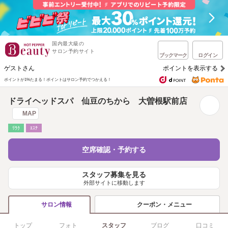
国内最大級の
サロン予約サイト
ブックマーク
ログイン
ゲストさん
ポイントを表示する
ポイントが1%たまる！
ポイントはサロン予約でつかえる！
ドライヘッドスパ 仙豆のちから 大曽根駅前店
MAP
ﾘﾗｸ
ｴｽﾃ
空席確認・予約する
スタッフ募集を見る
外部サイトに移動します
クーポン・メニュー
サロン情報
トップ
フォト
スタッフ
ブログ
口コミ