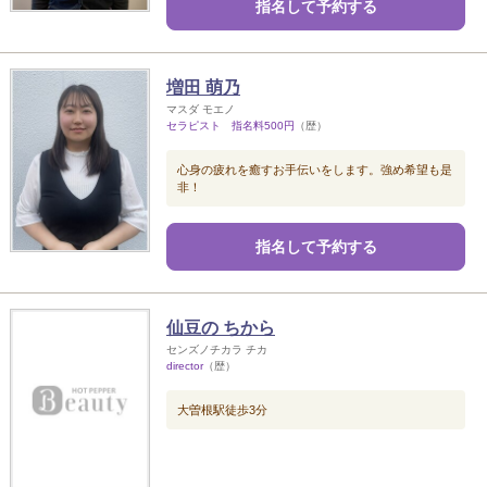
指名して予約する
増田 萌乃
マスダ モエノ
セラピスト 指名料500円
（歴）
心身の疲れを癒すお手伝いをします。強め希望も是
非！
指名して予約する
仙豆の ちから
センズノチカラ チカ
director
（歴）
大曽根駅徒歩3分