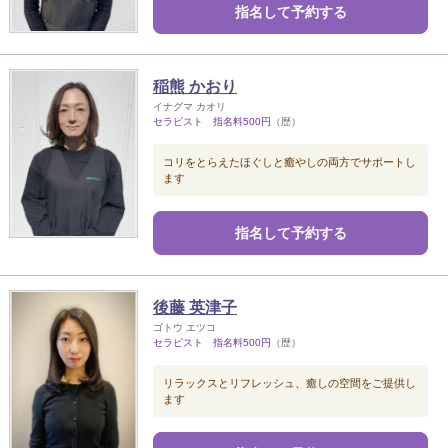
指名して予約する
稲熊 かおり
イナグマ カオリ
セラピスト 指名料500円
（歴）
コリをとらえたほぐしと癒やしの両方でサポートし
ます
指名して予約する
後藤 英津子
ゴトウ エツコ
セラピスト 指名料500円
（歴）
リラックスとリフレッシュ、癒しの空間をご提供し
ます