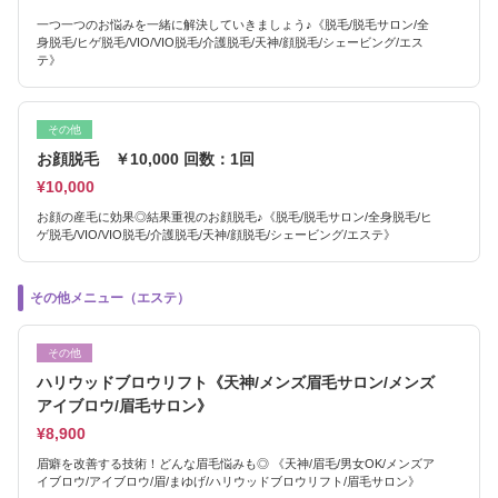
一つ一つのお悩みを一緒に解決していきましょう♪《脱毛/脱毛サロン/全
身脱毛/ヒゲ脱毛/VIO/VIO脱毛/介護脱毛/天神/顔脱毛/シェービング/エス
テ》
その他
お顔脱毛 ￥10,000 回数：1回
¥10,000
お顔の産毛に効果◎結果重視のお顔脱毛♪《脱毛/脱毛サロン/全身脱毛/ヒ
ゲ脱毛/VIO/VIO脱毛/介護脱毛/天神/顔脱毛/シェービング/エステ》
その他メニュー（エステ）
その他
ハリウッドブロウリフト《天神/メンズ眉毛サロン/メンズ
アイブロウ/眉毛サロン》
¥8,900
眉癖を改善する技術！どんな眉毛悩みも◎ 《天神/眉毛/男女OK/メンズア
イブロウ/アイブロウ/眉/まゆげ/ハリウッドブロウリフト/眉毛サロン》