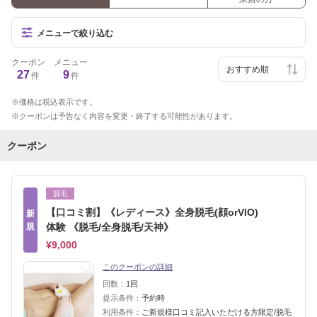
メニューで絞り込む
クーポン
メニュー
27
9
件
件
価格は税込表示です。
クーポンは予告なく内容を変更・終了する可能性があります。
クーポン
脱毛
【口コミ割】《レディース》全身脱毛(顔orVIO)
新
規
体験 《脱毛/全身脱毛/天神》
¥9,000
このクーポンの詳細
回数：
1回
提示条件：
予約時
利用条件：
ご新規様口コミ記入いただける方限定/脱毛