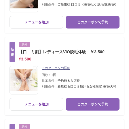
利用条件：
ご新規様 口コミ《脱毛/ヒゲ脱毛/髭脱毛/》
メニューを追加
このクーポンで予約
脱毛
新
【口コミ割】レディースVIO脱毛体験 ￥3,500
規
¥3,500
このクーポンの詳細
回数：
1回
提示条件：
予約時＆入店時
利用条件：
新規様＆口コミ頂ける女性限定 脱毛/天神
メニューを追加
このクーポンで予約
脱毛