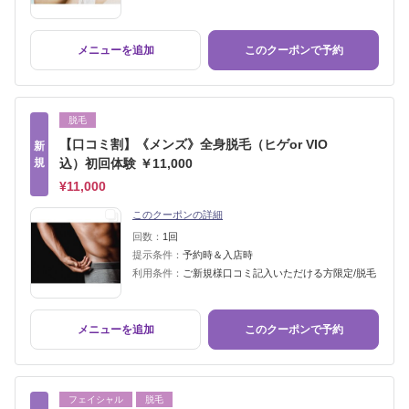
メニューを追加
このクーポンで予約
脱毛
【口コミ割】《メンズ》全身脱毛（ヒゲor VIO
新
規
込）初回体験 ￥11,000
¥11,000
このクーポンの詳細
回数：
1回
提示条件：
予約時＆入店時
利用条件：
ご新規様口コミ記入いただける方限定/脱毛
メニューを追加
このクーポンで予約
フェイシャル
脱毛