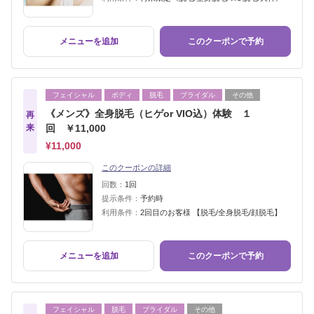
メニューを追加
このクーポンで予約
フェイシャル
ボディ
脱毛
ブライダル
その他
《メンズ》全身脱毛（ヒゲor VIO込）体験 １
再
来
回 ￥11,000
¥11,000
このクーポンの詳細
回数：
1回
提示条件：
予約時
利用条件：
2回目のお客様 【脱毛/全身脱毛/顔脱毛】
メニューを追加
このクーポンで予約
フェイシャル
脱毛
ブライダル
その他