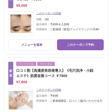
¥6,000
このクーポンの詳細
回数：
1回
提示条件：
予約時＆入店時
利用条件：
ご新規様《脱毛/フェイスワックス/天神》
メニューを追加
このクーポンで予約
フェイシャル
ブライダル
口コミ割【高濃度美容液導入】《毛穴洗浄・小顔
新
規
エステ》肌質改善コース ￥7800
¥7,800
このクーポンの詳細
提示条件：
予約時
利用条件：
ご新規様限定、口コミご協力いただける方