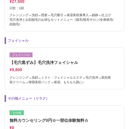
¥27,500
回数：
1回
クレンジング→洗顔→照射→毛穴吸引→保湿美容液導入→鎮静→仕上げ
毛穴洗浄とお顔脱毛のお得なセットメニュー《脱毛/脱毛サロン/全身脱毛/
顔脱毛》
フェイシャル
フェイシャル
【毛穴黒ずみ】毛穴洗浄フェイシャル
¥9,800
クレンジング→洗顔→ミスト・フェイシャルエステ→毛穴洗浄→肌別美
容クリーム→韓国美容パック→保湿。もちもち肌に♪
その他メニュー（リラク）
その他
無料カウンセリング0円☆一部位体験無料☆
¥0