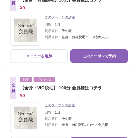
【全身・お顔脱毛】105分 会員様はコチラ
員
¥0
このクーポンの詳細
回数：
1回
提示条件：
予約時
利用条件：
全身・お顔脱毛コース契約の方
メニューを追加
このクーポンで予約
脱毛
ブライダル
全
【全身・VIO脱毛】 100分 会員様はコチラ
員
¥0
このクーポンの詳細
回数：
1回
提示条件：
予約時
利用条件：
全身・VIO脱毛のコース会員様