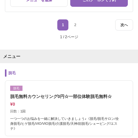
メニューを追加
このクーポンで予約
1
2
次へ
1 / 2ページ
メニュー
脱毛
脱毛
脱毛無料カウンセリング0円☆一部位体験脱毛無料☆
¥0
回数：
1回
一つ一つのお悩みを一緒に解決していきましょう♪《脱毛/脱毛サロン/全
身脱毛/ヒゲ脱毛/VIO/VIO脱毛/介護脱毛/天神/顔脱毛/シェービング/エス
テ》