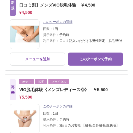
新
口コミ割】メンズVIO脱毛体験 ￥4,500
規
¥4,500
このクーポンの詳細
回数：
1回
提示条件：
予約時
利用条件：
口コミ記入いただける男性限定 脱毛/天神
メニューを追加
このクーポンで予約
ボディ
脱毛
ブライダル
再
VIO脱毛体験《メンズレディース◎》 ￥5,500
来
¥5,500
このクーポンの詳細
回数：
1回
提示条件：
予約時
利用条件：
2回目のお客様 【脱毛/全身脱毛/顔脱毛】