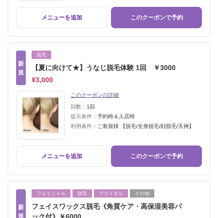
メニューを追加
このクーポンで予約
脱毛
新
【夏に向けて★】うなじ脱毛体験 1回 ￥3000
規
¥3,000
このクーポンの詳細
回数：
1回
提示条件：
予約時＆入店時
利用条件：
ご新規様 【脱毛/全身脱毛/顔脱毛/天神】
メニューを追加
このクーポンで予約
フェイシャル
脱毛
ブライダル
その他
フェイスワックス脱毛《角質ケア・高保湿美容パ
新
規
ック付》￥6000