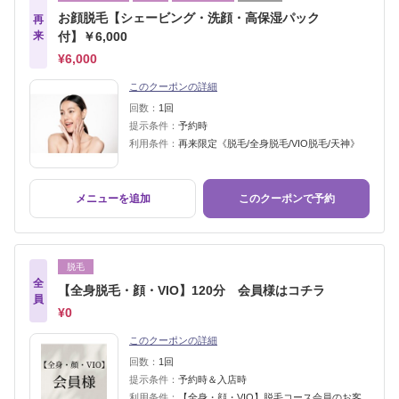
お顔脱毛【シェービング・洗顔・高保湿パック
再
来
付】￥6,000
¥6,000
このクーポンの詳細
回数：
1回
提示条件：
予約時
利用条件：
再来限定《脱毛/全身脱毛/VIO脱毛/天神》
メニューを追加
このクーポンで予約
脱毛
全
【全身脱毛・顔・VIO】120分 会員様はコチラ
員
¥0
このクーポンの詳細
回数：
1回
提示条件：
予約時＆入店時
利用条件：
【全身・顔・VIO】脱毛コース会員のお客