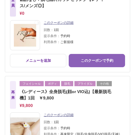
全
員
ス/メンズ◎】
¥0
このクーポンの詳細
回数：
1回
提示条件：
予約時
利用条件：
ご新規様
メニューを追加
このクーポンで予約
フェイシャル
ボディ
脱毛
ブライダル
その他
《レディース》全身脱毛(顔or VIO込)【最新脱毛
再
来
機】1回 ￥9,800
¥9,800
このクーポンの詳細
回数：
1回
提示条件：
予約時
利用条件：
再来限定《脱毛/全身脱毛/VIO脱毛/天神》