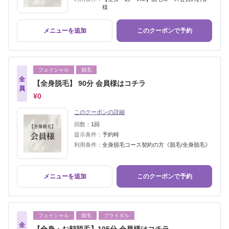
様
メニューを追加
このクーポンで予約
フェイシャル
脱毛
全
【全身脱毛】 90分 会員様はコチラ
員
¥0
このクーポンの詳細
回数：
1回
提示条件：
予約時
利用条件：
全身脱毛コース契約の方《脱毛/全身脱毛》
メニューを追加
このクーポンで予約
フェイシャル
脱毛
ブライダル
全