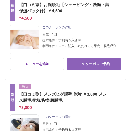
【口コミ割】お顔脱毛【シェービング・洗顔・高
新
規
保湿パック付】￥4,500
¥4,500
このクーポンの詳細
回数：
1回
提示条件：
予約時＆入店時
利用条件：
口コミ記入いただける方限定 脱毛/天神
メニューを追加
このクーポンで予約
脱毛
【口コミ割】メンズヒゲ脱毛 体験 ￥3,000 メン
新
規
ズ脱毛/髭脱毛/美肌脱毛/
¥3,000
このクーポンの詳細
回数：
1回
提示条件：
予約時＆入店時