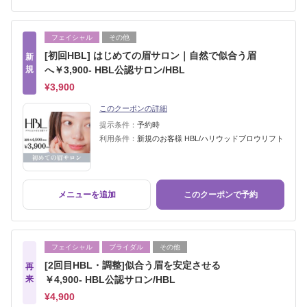
フェイシャル
その他
[初回HBL] はじめての眉サロン｜自然で似合う眉
新
規
へ￥3,900- HBL公認サロン/HBL
¥3,900
このクーポンの詳細
提示条件：
予約時
利用条件：
新規のお客様 HBL/ハリウッドブロウリフト
メニューを追加
このクーポンで予約
フェイシャル
ブライダル
その他
[2回目HBL・調整]似合う眉を安定させる
再
来
￥4,900- HBL公認サロン/HBL
¥4,900