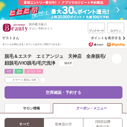
国内最大級の
サロン予約サイト
ブックマーク
ログイン
ゲストさん
ポイントを表示する
ポイントが1%たまる！
ポイントはサロン予約でつかえる！
脱毛＆エステ エミアンジュ 天神店 全身脱毛/
顔脱毛/VIO脱毛/毛穴洗浄
MAP
ｴｽﾃ
ﾘﾗｸ
まつげ･ﾒｲｸ
スマート支払いOK
空席確認・予約する
サロン情報
クーポン・メニュー
2回目以降
すべて
初来店の方
来店の方