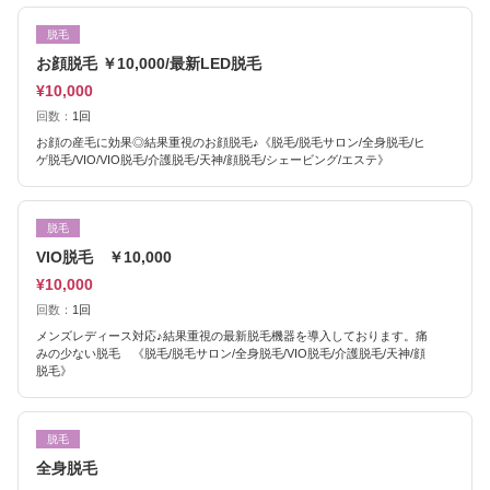
脱毛
お顔脱毛 ￥10,000/最新LED脱毛
¥10,000
回数：
1回
お顔の産毛に効果◎結果重視のお顔脱毛♪《脱毛/脱毛サロン/全身脱毛/ヒ
ゲ脱毛/VIO/VIO脱毛/介護脱毛/天神/顔脱毛/シェービング/エステ》
脱毛
VIO脱毛 ￥10,000
¥10,000
回数：
1回
メンズレディース対応♪結果重視の最新脱毛機器を導入しております。痛
みの少ない脱毛 《脱毛/脱毛サロン/全身脱毛/VIO脱毛/介護脱毛/天神/顔
脱毛》
脱毛
全身脱毛