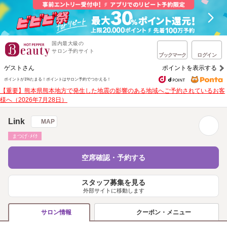
国内最大級の
サロン予約サイト
ブックマーク
ログイン
ゲストさん
ポイントを表示する
ポイントが1%たまる！
ポイントはサロン予約でつかえる！
【重要】熊本県熊本地方で発生した地震の影響のある地域へご予約されているお客
様へ（2026年7月28日）
Link
MAP
まつげ･ﾒｲｸ
空席確認・予約する
スタッフ募集を見る
外部サイトに移動します
クーポン・メニュー
サロン情報