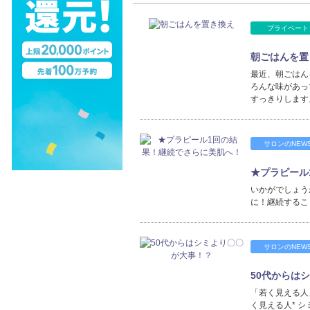
プライベート
朝ごはんを置
最近、朝ごはん
ろんな味があっ
すっきりします
サロンのNEW
★プラピール
いかがでしょう
に！継続するこ
サロンのNEW
50代からは
「若く見える人
く見える人* 