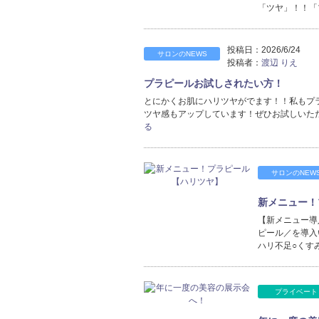
「ツヤ」！！「
投稿日：
2026/6/24
サロンのNEWS
投稿者：
渡辺 りえ
プラピールお試しされたい方！
とにかくお肌にハリツヤがでます！！私もプ
ツヤ感もアップしています！ぜひお試しいただ
る
サロンのNEW
新メニュー！
【新メニュー導
ピール／を導入
ハリ不足○くす
プライベート