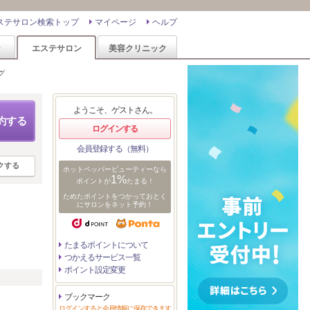
ステサロン検索トップ
マイページ
ヘルプ
ン
エステサロン
美容クリニック
グ
ようこそ、ゲストさん。
約する
ログインする
会員登録する（無料）
クする
ホットペッパービューティーなら
1%
ポイントが
たまる！
ためたポイントをつかっておとく
にサロンをネット予約！
たまるポイントについて
つかえるサービス一覧
ポイント設定変更
リ
ブックマーク
ログインすると会員情報に保存できます