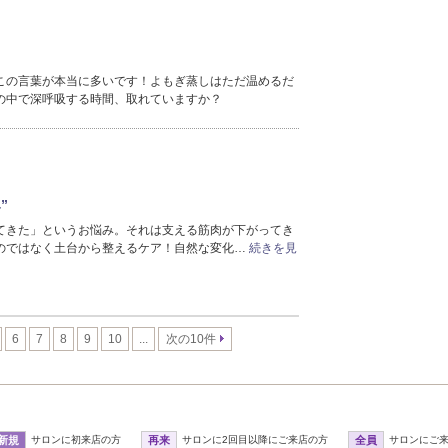
この言葉が本当に多いです！よもぎ蒸しはただ温めるだ
の中で深呼吸する時間、取れていますか？
”
てきた」というお悩み。それは支える筋肉が下がってき
のではなく土台から整えるケア！自然な変化…
続きを見
6
7
8
9
10
...
次の10件
新規
サロンに初来店の方
再来
サロンに2回目以降にご来店の方
全員
サロンにご