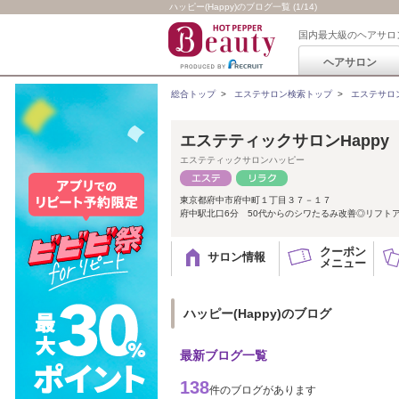
ハッピー(Happy)のブログ一覧 (1/14)
国内最大級のヘアサロ
ヘアサロン
総合トップ
>
エステサロン検索トップ
>
エステサロ
エステティックサロンHappy
エステティックサロンハッピー
東京都府中市府中町１丁目３７－１７
府中駅北口6分 50代からのシワたるみ改善◎リフト
クーポン
サロン情報
メニュー
ハッピー(Happy)のブログ
最新ブログ一覧
138
件のブログがあります