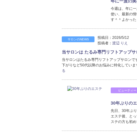
年に一度の美
今週は、年に一
使い、最新の情
す＾＾よかった
投稿日：
2026/5/12
サロンのNEWS
投稿者：
渡辺 りえ
当サロンは たるみ専門リフトアップサ
当サロンはたるみ専門リフトアップサロンで
下がりなど50代以降のお悩みに特化してい
る
ビューティー
30年ぶりの
先日、30年ぶ
エステ後、とっ
ステの方も初め