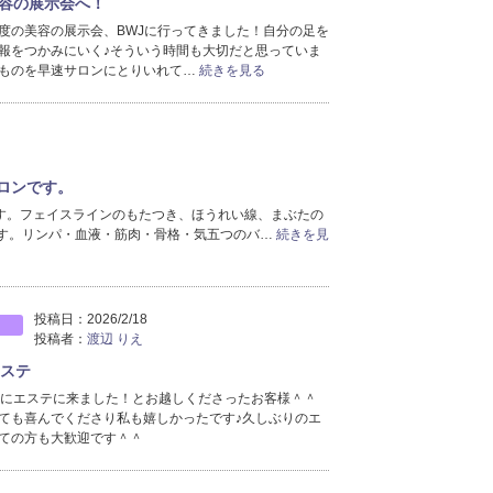
容の展示会へ！
2023年4月分
（5）
度の美容の展示会、BWJに行ってきました！自分の足を
2023年3月分
（4）
報をつかみにいく♪そういう時間も大切だと思っていま
2023年2月分
（7）
ものを早速サロンにとりいれて…
続きを見る
2023年1月分
（16）
2022年12月分
（5）
2022年11月分
（3）
ロンです。
す。フェイスラインのもたつき、ほうれい線、まぶたの
ます。リンパ・血液・筋肉・骨格・気五つのバ…
続きを見
投稿日：
2026/2/18
投稿者：
渡辺 りえ
エステ
りにエステに来ました！とお越しくださったお客様＾＾
ても喜んでくださり私も嬉しかったです♪久しぶりのエ
ての方も大歓迎です＾＾