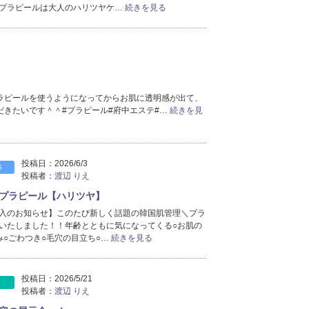
プラピールは大人のハリツヤケ…
続きを見る
2025年5月分
（2）
2025年4月分
（2）
2025年3月分
（4）
2025年2月分
（2）
2025年1月分
（1）
2024年11月分
（5）
ラピールを使うようになってからお肌に透明感が出て、
2024年10月分
（2）
きたいです＾＾#プラピール#府中エステ#…
続きを見
2024年8月分
（2）
2024年7月分
（2）
2024年3月分
（1）
投稿日：
2026/6/3
S
2024年1月分
（4）
投稿者：
渡辺 りえ
2023年12月分
（3）
プラピール【ハリツヤ】
2023年11月分
（3）
入のお知らせ】このたび新しく話題の韓国肌管理＼プラ
2023年10月分
（3）
いたしました！！年齢とともに気になってくる○お肌の
2023年9月分
（1）
み○ごわつき○毛穴の目立ち○…
続きを見る
2023年8月分
（7）
2023年7月分
（4）
投稿日：
2026/5/21
2023年6月分
（2）
投稿者：
渡辺 りえ
2023年5月分
（9）