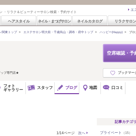
エ
ン ・リラク＆ビューティーサロン検索・予約サイト
ヘアスタイル
ネイル・まつげサロン
ネイルカタログ
リラクサロ
ン関東トップ
>
エステサロン明大前・千歳烏山・調布・府中トップ
>
ハッピー(Happy)
>
ブロ
空席確認・予
ブックマー
アップ専門店★
フォト
スタッフ
ブログ
地図
口コミ
ギャラリー
記事カテゴ
プライベート
1/14ページ
次へ
（15）