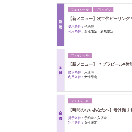
フェイシャル
ブライダル
【新メニュー】次世代ピーリング
新
提示条件：
予約時
規
利用条件：
女性限定・新規限定
フェイシャル
【新メニュー】 ＊プラピール×美
全
提示条件：
入店時
員
利用条件：
女性限定
フェイシャル
【時間のないあなたへ】老け顔リセ
全
提示条件：
予約時＆入店時
員
利用条件：
女性限定