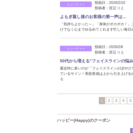
投稿日：
2026/2/10
ビューティー
投稿者：
渡辺 りえ
よもぎ蒸し後のお客様の第一声は…
「気持ちよかった～」「身体がポカポカ！」
けでなく心までゆるめてくれます忙しい毎日
投稿日：
2026/2/6
ビューティー
投稿者：
渡辺 りえ
50代から増える“フェイスラインの悩み
最近特に多いのが「フェイスラインがぼやけ
ているサイン！美筋形成は上から引き上げる
る
1
2
3
4
5
ハッピー(Happy)のクーポン