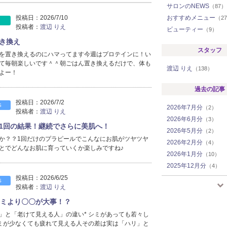
サロンのNEWS
（87）
投稿日：
2026/7/10
おすすめメニュー
（2
投稿者：
渡辺 りえ
ビューティー
（9）
き換え
スタッフ
を置き換えるのにハマってます今週はプロテインに！い
て毎朝楽しいです＾＾朝ごはん置き換えるだけで、体も
渡辺 りえ
（138）
よー！
過去の記事
投稿日：
2026/7/2
S
2026年7月分
（2）
投稿者：
渡辺 りえ
2026年6月分
（3）
1回の結果！継続でさらに美肌へ！
2026年5月分
（2）
か？？1回だけのプラピールでこんなにお肌がツヤツヤ
2026年2月分
（4）
とでどんなお肌に育っていくか楽しみですね♪
2026年1月分
（10）
2025年12月分
（4）
2025年11月分
投稿日：
2026/6/25
（2）
S
投稿者：
渡辺 りえ
2025年9月分
（6）
2025年8月分
シミより〇〇が大事！？
（1）
2025年7月分
（2）
」と「老けて見える人」の違い* シミがあっても若々し
シミが少なくても疲れて見える人その差は実は「ハリ」と
2025年6月分
（3）