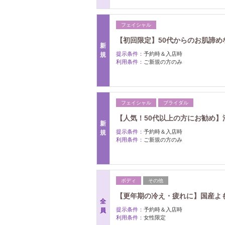
フェイシャル
【初回限定】50代からのお肌諦めな
新
提示条件：
予約時＆入店時
規
利用条件：
ご新規の方のみ
フェイシャル
ブライダル
【人気！50代以上の方にお勧め】法
新
提示条件：
予約時＆入店時
規
利用条件：
ご新規の方のみ
ボディ
その他
【更年期の冷え・疲れに】国産よ
全
提示条件：
予約時＆入店時
員
利用条件：
女性限定