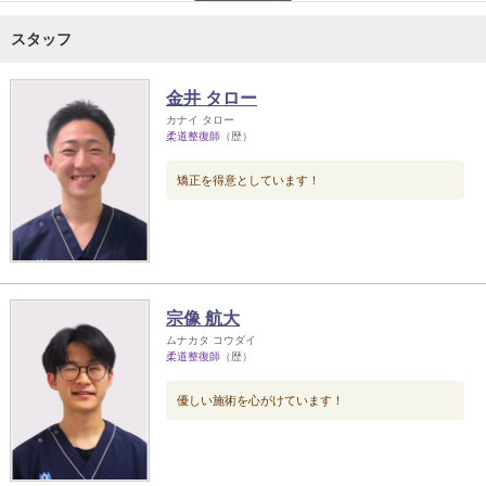
スタッフ
金井 タロー
カナイ タロー
柔道整復師
（歴）
矯正を得意としています！
宗像 航大
ムナカタ コウダイ
柔道整復師
（歴）
優しい施術を心がけています！