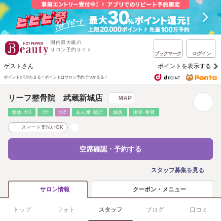
国内最大級の
サロン予約サイト
ブックマーク
ログイン
ゲストさん
ポイントを表示する
ポイントが1%たまる！
ポイントはサロン予約でつかえる！
リーフ整骨院 武蔵新城店
MAP
整体･ｶｲﾛ
ﾘﾗｸ
ｴｽﾃ
あん摩･指圧
鍼灸
接骨･整骨
スマート支払いOK
空席確認・予約する
スタッフ募集を見る
クーポン・メニュー
サロン情報
トップ
フォト
スタッフ
ブログ
口コミ