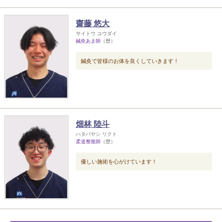
齋藤 悠大
サイトウ ユウダイ
鍼灸あま師
（歴）
鍼灸で皆様のお体を良くしていきます！
畑林 陸斗
ハタバヤシ リクト
柔道整復師
（歴）
優しい施術を心がけています！