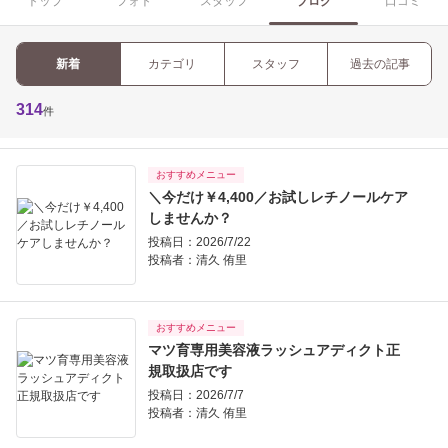
トップ
フォト
スタッフ
ブログ
口コミ
新着
カテゴリ
スタッフ
過去の記事
314
件
おすすめメニュー
＼今だけ￥4,400／お試しレチノールケア
しませんか？
投稿日：2026/7/22
投稿者：
清久 侑里
おすすめメニュー
マツ育専用美容液ラッシュアディクト正
規取扱店です
投稿日：2026/7/7
投稿者：
清久 侑里