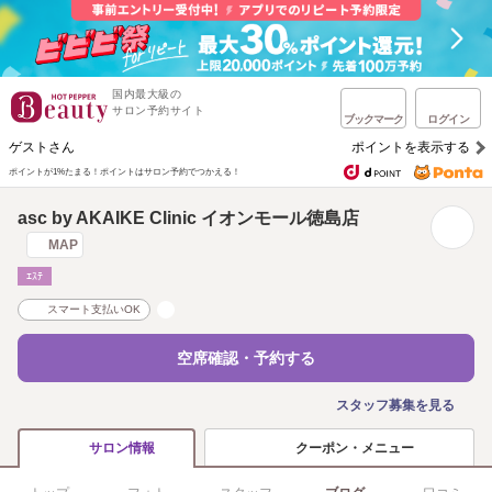
国内最大級の
サロン予約サイト
ブックマーク
ログイン
ゲストさん
ポイントを表示する
ポイントが1%たまる！
ポイントはサロン予約でつかえる！
asc by AKAIKE Clinic イオンモール徳島店
MAP
ｴｽﾃ
スマート支払いOK
空席確認・予約する
スタッフ募集を見る
クーポン・メニュー
サロン情報