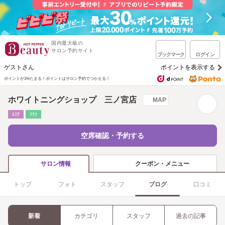
国内最大級の
サロン予約サイト
ブックマーク
ログイン
ゲストさん
ポイントを表示する
ポイントが1%たまる！
ポイントはサロン予約でつかえる！
ホワイトニングショップ 三ノ宮店
MAP
ｴｽﾃ
ﾘﾗｸ
空席確認・予約する
クーポン・メニュー
サロン情報
トップ
フォト
スタッフ
ブログ
口コミ
新着
カテゴリ
スタッフ
過去の記事