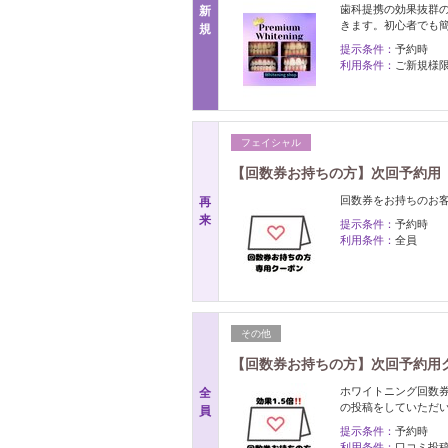
歯科提携の効果抜群
新
きます。初心者でも
規
提示条件：
予約時
利用条件：
ご新規様
フェイシャル
【回数券お持ちの方】次回予約用 
回数券をお持ちのお客
再
来
提示条件：
予約時
利用条件：
全員
その他
【回数券お持ちの方】次回予約用ク
ホワイトニング回数
全
の投稿をしていただい
員
提示条件：
予約時
利用条件：
口コミ投