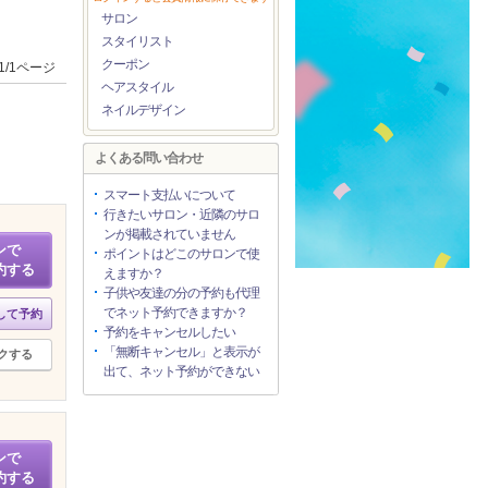
サロン
スタイリスト
クーポン
1/1ページ
ヘアスタイル
ネイルデザイン
よくある問い合わせ
スマート支払いについて
行きたいサロン・近隣のサロ
ンが掲載されていません
ンで
ポイントはどこのサロンで使
約する
えますか？
子供や友達の分の予約も代理
でネット予約できますか？
して予約
予約をキャンセルしたい
「無断キャンセル」と表示が
クする
出て、ネット予約ができない
ンで
約する