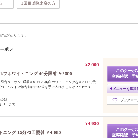
方
2回目以降来店の方
能性があります。
クーポン
¥2,000
このクーポ
フホワイトニング 40分照射 ￥2000
空席確認・予
定クーポン♪通常￥8,980の美白ホワイトニングを￥2000で受
のイベントや旅行前に白い歯を手に入れませんか？？(*^^*)
メニューを追加
稿必須
ブックマー
8月31日まで
¥4,980
このクーポ
ニング 15分×3回照射 ￥4,980
空席確認・予