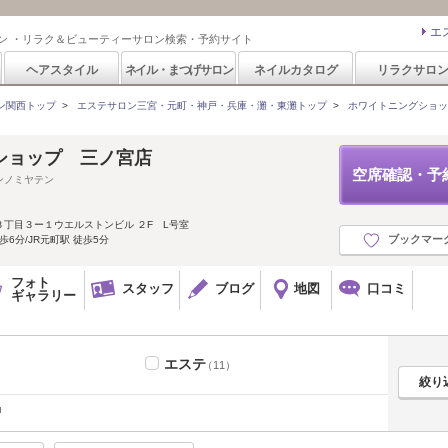
エ
ン ・リラク＆ビューティーサロン検索・予約サイト
ヘアスタイル
ネイル・まつげサロン
ネイルカタログ
リラクサロ
ン関西トップ
>
エステサロン三宮・元町・神戸・兵庫・灘・東灘トップ
>
ホワイトニングショッ
ショップ 三ノ宮店
空席確認・予
ンノミヤテン
丁目３ー１ウエルストンビル ２F L号室
ブックマー
歩6分/JR元町駅 徒歩5分
フォト
スタッフ
ブログ
地図
口コミ
ギャラリー
エステ
（11）