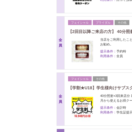
フェイシャル
ブライダル
その他
【2回目以降ご来店の方】 40分照
当店をご利用したこ
全
お勧め。
員
提示条件：
予約時
利用条件：
全員
フェイシャル
その他
【学割★U18】学生様向けサブスク♪
40分照射×3回来店分
全
月から使えるお得クー
員
提示条件：
会計時
利用条件：
学生証提