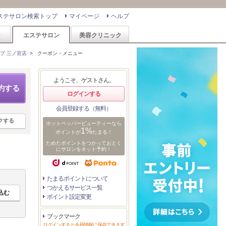
ステサロン検索トップ
マイページ
ヘルプ
ン
エステサロン
美容クリニック
プ 三ノ宮店
>
クーポン・メニュー
ようこそ、ゲストさん。
約する
ログインする
会員登録する（無料）
クする
ホットペッパービューティーなら
1%
ポイントが
たまる！
ためたポイントをつかっておとく
にサロンをネット予約！
たまるポイントについて
つかえるサービス一覧
ポイント設定変更
ブックマーク
ログインすると会員情報に保存できます