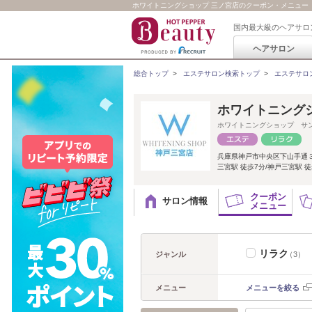
ホワイトニングショップ 三ノ宮店のクーポン・メニュー
国内最大級のヘアサロ
ヘアサロン
総合トップ
>
エステサロン検索トップ
>
エステサロ
ホワイトニング
ホワイトニングショップ サ
兵庫県神戸市中央区下山手通３
三宮駅 徒歩7分/神戸三宮駅 徒
クーポン
サロン情報
メニュー
リラク
ジャンル
（3）
メニュー
メニューを絞る