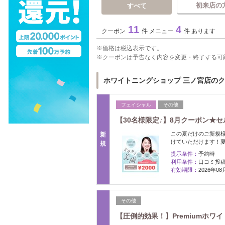
初来店の
すべて
11
4
クーポン
件 メニュー
件 あります
価格は税込表示です。
クーポンは予告なく内容を変更・終了する可
ホワイトニングショップ 三ノ宮店の
フェイシャル
その他
【30名様限定♪】8月クーポン★セル
この夏だけのご新規様限
新
けていただけます！夏
規
提示条件：
予約時
利用条件：
口コミ投
有効期限：
2026年0
その他
【圧倒的効果！】Premiumホワイト