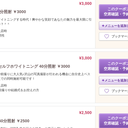
¥3,000
このクーポ
照射 ￥3000
空席確認・予
ワイトニングする時代！爽やかな笑顔であなたの魅力を最大限に引
か？＾＾
メニューを追加
入店時
男性
ブックマー
¥3,000
このクーポ
フホワイトニング 40分照射 ￥3000
空席確認・予
や前撮りに大人気♪沢山の写真撮影が行われる機会に自分史上ベス
人での同時施術可能です！
メニューを追加
入店時
前撮りや結婚式をお控えの方
ブックマー
¥2,500
このクーポ
0分照射 ￥2500
空席確認・予