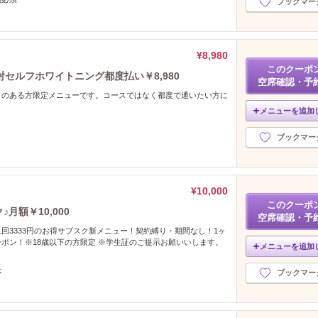
ブックマー
¥8,980
このクーポ
射セルフホワイトニング都度払い￥8,980
空席確認・予
とのある方限定メニューです。コースではなく都度で通いたい方に
メニューを追加
ブックマー
¥10,000
このクーポ
月額￥10,000
空席確認・予
 1回3333円のお得サブスク新メニュー！契約縛り・期間なし！1ヶ
ポン！※18歳以下の方限定 ※学生証のご提示お願いいします。
メニューを追加
示
ブックマー