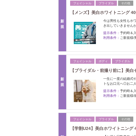
フェイシャル
ブライダル
その他
【メンズ】美白ホワイトニング 40分
今は男性も女性もホ
新
き出していきません
規
提示条件：
予約時＆
利用条件：
ご新規様/
フェイシャル
ボディ
ブライダル
【ブライダル・前撮り前に】美白セル
一生に一度の結婚式
新
トなお口元へ◎お二
規
提示条件：
予約時＆
利用条件：
ご新規様/
フェイシャル
ブライダル
その他
【学割U24】美白ホワイトニング 4