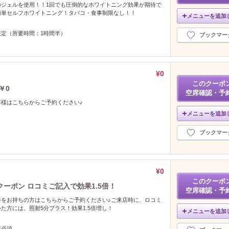
のジェルを使用！！1回でも圧倒的なホワイトニング効果が期待で
簡単セルフホワイトニング！タバコ・食事制限なし！！
メニューを追加
限定（所要時間：1時間半）
ブックマー
¥0
このクーポ
￥0
空席確認・予
様はこちらからご予約ください♪
メニューを追加
ブックマー
¥0
このクーポ
ーポン ロコミご記入で効果1.5倍！
空席確認・予
券をお持ちの方はこちらからご予約ください♪ご来店時に、ロコミ
た方には、照射5分プラス！効果1.5倍増し！
メニューを追加
稿必須