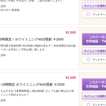
分割払い可能】学生証のご持参、ご提示お願いします♪
メニューを追加
入店時
学生の方/ご新規様
ブックマー
¥2,500
このクーポ
5時限定！ホワイトニング40分照射 ￥2500
空席確認・予
県内最大照射時間 40分照射が施術出来ます！30名様限定SALE超
クーポンお早めにご予約お願い致します。
メニューを追加
入店時
ブックマー
¥2,500
このクーポ
19時限定 ホワイトニング40分照射 ￥2500
空席確認・予
もおすすめ【食事制限無し/痛み軽減】少しでも歯の黄ばみが気
イトニング初めませんか？
メニューを追加
入店時
ブックマー