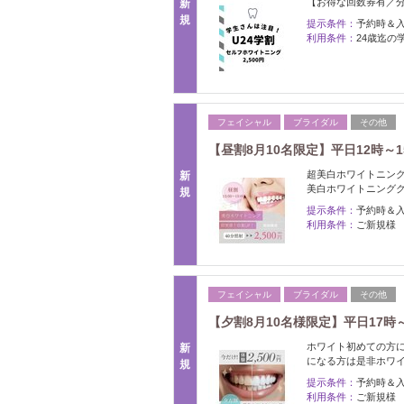
【お得な回数券有／
新
規
提示条件：
予約時＆
利用条件：
24歳迄の
フェイシャル
ブライダル
その他
【昼割8月10名限定】平日12時～1
超美白ホワイトニング
新
美白ホワイトニング
規
提示条件：
予約時＆
利用条件：
ご新規様
フェイシャル
ブライダル
その他
【夕割8月10名様限定】平日17時～
ホワイト初めての方に
新
になる方は是非ホワ
規
提示条件：
予約時＆
利用条件：
ご新規様