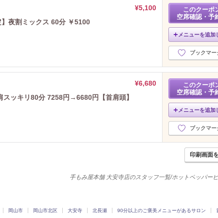
¥5,100
このクーポ
空席確認・予
夜割ミックス 60分 ￥5100
メニューを追加
ブックマー
¥6,680
このクーポ
空席確認・予
ッキリ80分 7258円→6680円【首肩頭】
メニューを追加
ブックマー
印刷画面
手もみ屋本舗 大安寺店のスタッフ一覧/ホットペッパー
岡山市
岡山市北区
大安寺
北長瀬
90分以上のご褒美メニューがあるサロン