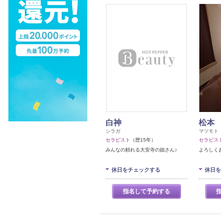
白神
松本
シラガ
マツモト
セラピスト
（歴15年）
セラピス
みんなの頼れる大安寺の姐さん♪
よろしく
休日をチェックする
休日を
指名して予約する