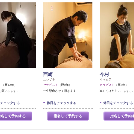
西崎
今村
ニシザキ
イマムラ
ト
（歴12年）
セラピスト
（歴9年）
セラピスト
（歴3年）
お願いします。
一生懸命させて頂きます
楽しくはたらいてます( . .
チェックする
休日をチェックする
休日をチェックする
指名して予約する
指名して予約する
指名して予約