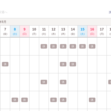
2週へ
6年8月
7
8
9
10
11
12
13
14
15
16
17
(金)
(土)
(日)
(月)
(火)
(水)
(木)
(金)
(土)
(日)
(月)
(
休
休
休
休
休
休
休
休
休
休
休
休
休
休
休
休