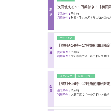
次回使える500円券付き！【初回限定
新
提示条件：
予約時
規
利用条件：
初回・手もみ屋本舗に初来店の
ボディケア
【昼割★14時～17時施術開始限定】
全
提示条件：
予約時
員
利用条件：
大安寺店でメールアドレス登録
ボディケア
足裏・リフレ
【昼割★14時～17時施術開始限定】昼
全
提示条件：
予約時
員
利用条件：
大安寺店でメールアドレス登録