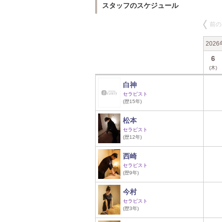
スタッフのスケジュール
前の
202
6
(木)
白神
セラピスト
(歴15年)
松本
セラピスト
(歴12年)
西崎
セラピスト
(歴9年)
今村
セラピスト
(歴3年)