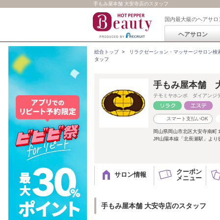
手もみ屋本舗 大安寺店のスタッフ
国内最大級のヘアサロ
ヘアサロン
総合トップ
>
リラクゼーション・マッサージサロン検
タッフ
手もみ屋本舗 
テモミヤホンポ ダイアンジ
スマート支払いOK
岡山県岡山市北区大安寺南町
JR山陽本線「北長瀬駅」より
クーポン
サロン情報
メニュー
手もみ屋本舗 大安寺店のスタッフ