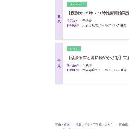
ボディケア
【夜割★1８時～21時施術開始限定】
全
提示条件：
予約時
員
利用条件：
大安寺店でメールアドレス登録
ヘッド
【頑張る首と肩に軽やかさを】首肩ス
全
提示条件：
予約時
員
利用条件：
大安寺店でメールアドレス登録
岡山・倉敷
津島・学南・下伊福・大安寺
岡山県