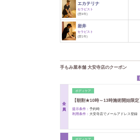
エカテリナ
セラピスト
(歴4年)
岩井
セラピスト
(歴1年)
手もみ屋本舗 大安寺店のクーポン
ボディケア
【朝割★10時～13時施術開始限定】
全
提示条件：
予約時
員
利用条件：
大安寺店でメールアドレス登録
ボディケア