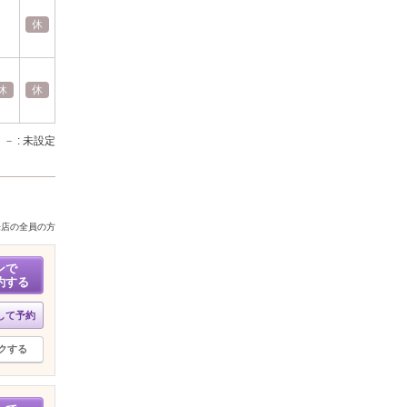
休
休
休
休
休
休
休
休
休
休
休
休
休
休
休
休
休
休
休
－
: 未設定
来店の全員の方
ンで
約する
して予約
クする