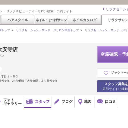
リラクゼーシ
ン ・リラク＆ビューティーサロン検索・予約サイト
ヘアスタイル
ネイル・まつげサロン
ネイルカタログ
リラクサロ
索トップ
>
リラクゼーション・マッサージサロン中国トップ
>
リラクゼーション・マッサージサ
大安寺店
空席確認・予
テン
ブックマー
１丁目１－５２
徒歩8分、JR吉備線「大安寺駅」より徒歩8分
スタッフ募集
外部サイトに移動
フォト
スタッフ
ブログ
地図
口コミ
ギャラリー