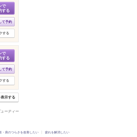
ンで
約する
して予約
クする
ンで
約する
して予約
クする
を表示する
ビューティー
首・肩のつらさを改善したい
疲れを解消したい