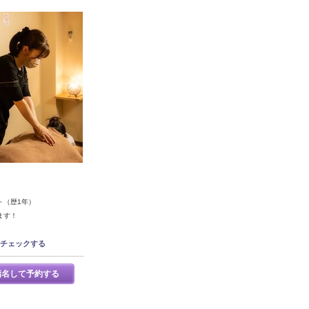
ト
（歴1年）
ます！
チェックする
指名して予約する