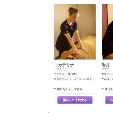
エカテリナ
岩井
エカテリナ
イワイ
セラピスト
（歴4年）
セラピス
岡山弁バッチリ！ヨーロッパ出身！
がんばり
休日をチェックする
休日を
指名して予約する