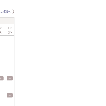
次の2週へ
2026年8月
18
19
20
21
22
23
24
25
26
27
28
29
火)
(水)
(木)
(金)
(土)
(日)
(月)
(火)
(水)
(木)
(金)
(土)
休
休
休
休
休
休
休
休
休
休
休
休
休
休