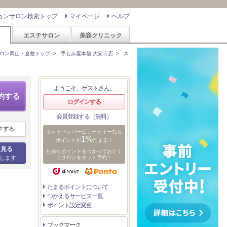
ョンサロン検索トップ
マイページ
ヘルプ
ン
エステサロン
美容クリニック
ロン岡山・倉敷トップ
>
手もみ屋本舗 大安寺店
>
ス
ようこそ、ゲストさん。
約する
ログインする
会員登録する（無料）
クする
ホットペッパービューティーなら
1%
ポイントが
たまる！
を見る
ためたポイントをつかっておとく
します
にサロンをネット予約！
たまるポイントについて
つかえるサービス一覧
ポイント設定変更
ブックマーク