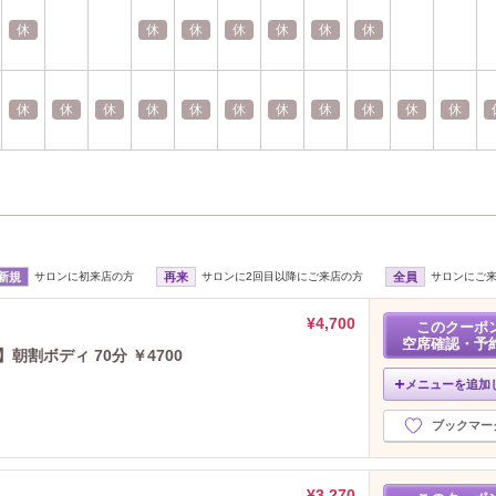
休
休
休
休
休
休
休
休
休
休
休
休
休
休
休
休
休
休
新規
サロンに初来店の方
再来
サロンに2回目以降にご来店の方
全員
サロンにご
¥4,700
このクーポ
空席確認・予
朝割ボディ 70分 ￥4700
メニューを追加
ブックマー
¥3,270