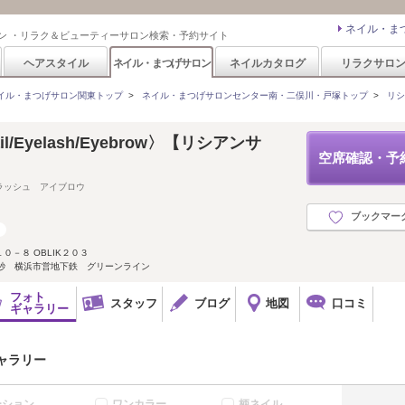
ネイル・ま
ン ・リラク＆ビューティーサロン検索・予約サイト
ヘアスタイル
ネイル・まつげサロン
ネイルカタログ
リラクサロ
イル・まつげサロン関東トップ
>
ネイル・まつげサロンセンター南・二俣川・戸塚トップ
>
リシア
Nail/Eyelash/Eyebrow〉【リシアンサ
空席確認・予
ラッシュ アイブロウ
ブックマー
－８ OBLIK２０３
0秒 横浜市営地下鉄 グリーンライン
フォト
スタッフ
ブログ
地図
口コミ
ギャラリー
ギャラリー
ーション
ワンカラー
柄ネイル