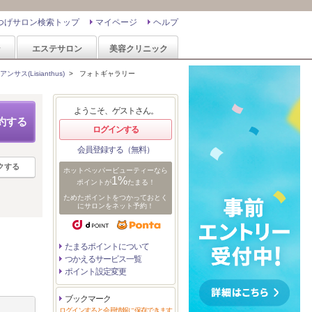
つげサロン検索トップ
マイページ
ヘルプ
ン
エステサロン
美容クリニック
ンサス(Lisianthus)
>
フォトギャラリー
ようこそ、ゲストさん。
約する
ログインする
会員登録する（無料）
クする
ホットペッパービューティーなら
1%
ポイントが
たまる！
ためたポイントをつかっておとく
にサロンをネット予約！
たまるポイントについて
つかえるサービス一覧
ポイント設定変更
ブックマーク
ログインすると会員情報に保存できます