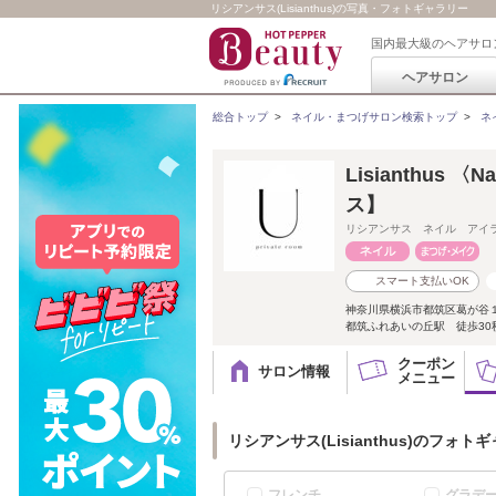
リシアンサス(Lisianthus)の写真・フォトギャラリー
国内最大級のヘアサロ
ヘアサロン
総合トップ
>
ネイル・まつげサロン検索トップ
>
ネ
Lisianthus 〈
ス】
リシアンサス ネイル アイ
スマート支払いOK
神奈川県横浜市都筑区葛が谷１０
都筑ふれあいの丘駅 徒歩3
クーポン
サロン情報
メニュー
リシアンサス(Lisianthus)のフォト
フレンチ
グラデ