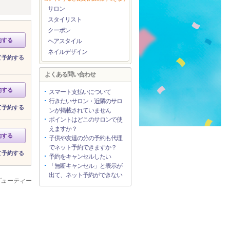
サロン
スタイリスト
クーポン
約する
ヘアスタイル
ネイルデザイン
て予約する
よくある問い合わせ
約する
スマート支払いについて
行きたいサロン・近隣のサロ
て予約する
ンが掲載されていません
ポイントはどこのサロンで使
えますか？
約する
子供や友達の分の予約も代理
でネット予約できますか？
て予約する
予約をキャンセルしたい
「無断キャンセル」と表示が
出て、ネット予約ができない
ビューティー