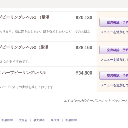
ピーリングレベル1 （足湯
¥20,130
空席確認・予
わります。肌に艶を出したい、肌を強くしたいなど、今のお肌よ
メニューを追加し
ブピーリングレベル2（足湯
¥28,160
空席確認・予
メニューを追加し
ベル２がおすすめです。
！ハーブピーリングレベル
¥34,800
空席確認・予
メニューを追加し
Pハーブで多くの実績を残しております
エミュ(emu)のクーポン/ホットペッパー
・和泉府中
大阪府
泉大津市
泉大津
和泉府中