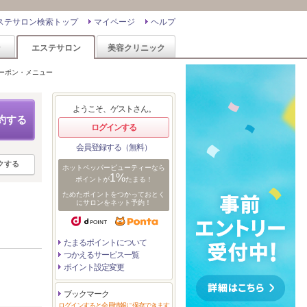
ステサロン検索トップ
マイページ
ヘルプ
ン
エステサロン
美容クリニック
ーポン・メニュー
ようこそ、ゲストさん。
約する
ログインする
会員登録する（無料）
クする
ホットペッパービューティーなら
1%
ポイントが
たまる！
ためたポイントをつかっておとく
にサロンをネット予約！
たまるポイントについて
つかえるサービス一覧
ポイント設定変更
ブックマーク
ログインすると会員情報に保存できます