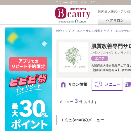
エミュ(emu)のクーポン・メニュー
国内最大級のヘアサロ
ヘアサロン
総合トップ
>
エステサロン検索トップ
>
エステサロ
肌質改善専門サ
ハダシツカイゼンセンモンサ
大阪府泉大津市我孫子１丁目
【無料駐車場あり★】 泉大津駅
サロン情報
メニュー
3
メニュー
件 あります
エミュ(emu)のメニュー