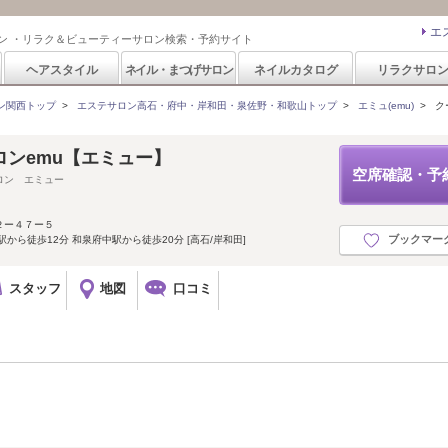
エ
ン ・リラク＆ビューティーサロン検索・予約サイト
ヘアスタイル
ネイル・まつげサロン
ネイルカタログ
リラクサロ
ン関西トップ
>
エステサロン高石・府中・岸和田・泉佐野・和歌山トップ
>
エミュ(emu)
>
ク
ロンemu【エミュー】
空席確認・予
ロン エミュー
２ー４７ー５
ブックマー
から徒歩12分 和泉府中駅から徒歩20分 [高石/岸和田]
スタッフ
地図
口コミ