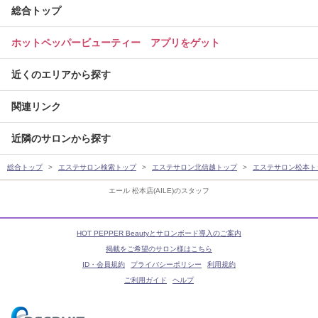
総合トップ
ホットペッパービューティー アプリをゲット
近くのエリアから探す
関連リンク
近隣のサロンから探す
総合トップ
エステサロン検索トップ
エステサロン北信越トップ
エステサロン松本ト
エール 松本店(AILE)のスタッフ
HOT PEPPER Beautyとサロンボード導入のご案内
掲載をご希望のサロン様はこちら
ID・会員規約
プライバシーポリシー
利用規約
ご利用ガイド
ヘルプ