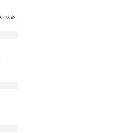
りの方必
リ
）
5）
）