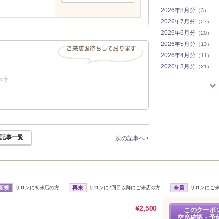
2026年8月分
（3）
2026年7月分
（27）
2026年6月分
（20）
2026年5月分
（13）
2026年4月分
（11）
2026年3月分
（21）
2026年2月分
（19）
スケ
2026年1月分
（9）
2025年12月分
（13）
2025年10月分
（1）
2024年11月分
（2）
2024年10月分
（5）
記事一覧
次の記事へ
2024年9月分
（3）
2024年8月分
（4）
2024年7月分
（4）
2024年6月分
（3）
新規
サロンに初来店の方
再来
サロンに2回目以降にご来店の方
全員
サロンにご
2024年5月分
（4）
2024年4月分
（3）
¥2,500
このクーポ
2024年3月分
（1）
空席確認・予