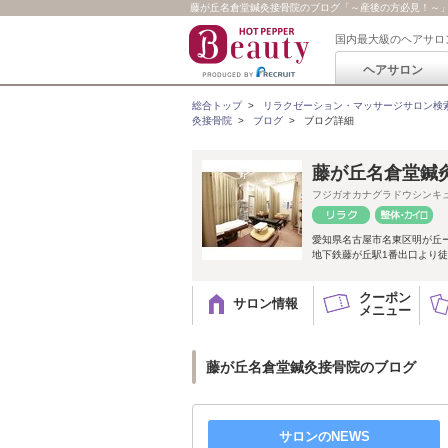
藤が丘名倉堂鍼灸接骨院のブログ「～産後の方必見！～
国内最大級のヘアサロ
ヘアサロン
総合トップ
>
リラクゼーション・マッサージサロン検
灸接骨院
>
ブログ
>
ブログ詳細
藤が丘名倉堂鍼
フジガオカナグラドウシンキ
愛知県名古屋市名東区明が丘
地下鉄藤が丘駅1番出口より徒
クーポン
サロン情報
メニュー
藤が丘名倉堂鍼灸接骨院のブログ
サロンのNEWS