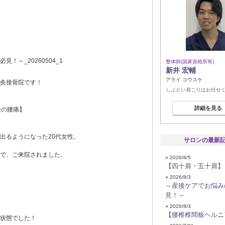
整体師(国家資格所有)
新井 宏輔
アライ コウスケ
灸接骨院です！
しぶとい肩こりはお任せ
詳細を見る
後の腰痛】
出るようになった20代女性。
サロンの最新
で、ご来院されました。
●
2026/8/5
【四十肩・五十肩】
●
2026/8/3
～産後ケアでお悩み
見！～
●
2026/8/3
【腰椎椎間板ヘルニ
状態でした！