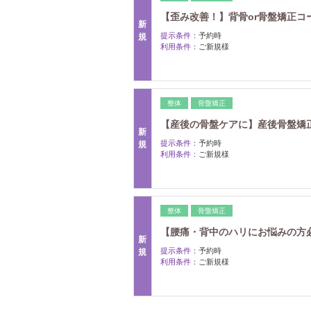
【歪み改善！】背骨or骨盤矯正コース6
新
提示条件：
予約時
規
利用条件：
ご新規様
整体
骨盤矯正
【産後の骨盤ケアに】産後骨盤矯正整体
新
提示条件：
予約時
規
利用条件：
ご新規様
整体
骨盤矯正
【腰痛・背中のハリにお悩みの方必見
新
提示条件：
予約時
規
利用条件：
ご新規様