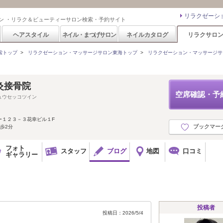
」
リラクゼーシ
ン ・リラク＆ビューティーサロン検索・予約サイト
ヘアスタイル
ネイル・まつげサロン
ネイルカタログ
リラクサロ
索トップ
>
リラクゼーション・マッサージサロン東海トップ
>
リラクゼーション・マッサージサ
灸接骨院
空席確認・予
ュウセッコツイン
ー１２３－３花幸ビル１F
ブックマー
歩2分
フォト
スタッフ
ブログ
地図
口コミ
ギャラリー
投稿者
投稿日：2026/5/4