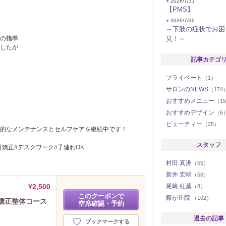
●
2026/7/31
【PMS】
●
2026/7/30
～下肢の症状でお困
の指導
見！～
したが
記事カテゴ
プライベート
（1）
サロンのNEWS
（174
おすすめメニュー
（1
おすすめデザイン
（6
ビューティー
（25）
的なメンテナンスとセルフケアを継続中です！
スタッフ
盤矯正#デスクワーク#子連れOK
村田 真洲
（55）
新井 宏輔
（56）
¥2,500
尾崎 紅葉
（8）
このクーポンで
藤が丘院
（102）
矯正整体コース
空席確認・予約
過去の記事
ブックマークする