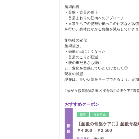
施術内容
・骨盤・背骨の矯正
・首肩まわりの筋肉へのアプローチ
・日常生活での姿勢や抱っこの仕方など習慣
を行い、身体にかかる負担を減らしていきま
施術後の変化
施術後は、
・頭痛が出にくくなった
・首肩のこりが軽減
・腰の重だるさも楽に
と、変化を実感していただけました◎
現在の状態
現在は、良い状態をキープできるよう、定期
#藤が丘接骨院#名東区接骨院#産後ケア#骨
おすすめクーポン
整体
骨盤矯正
【産後の骨盤ケアに】産後骨盤
新
￥4,000→￥2,500
規
提示条件：
予約時