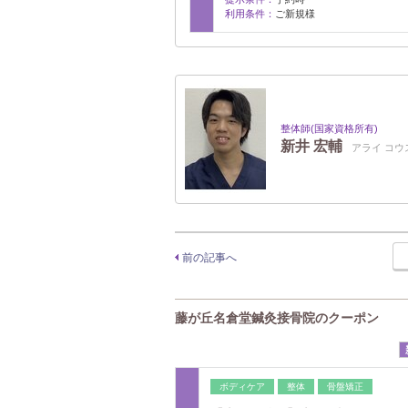
利用条件：
ご新規様
整体師(国家資格所有)
新井 宏輔
アライ コウ
前の記事へ
藤が丘名倉堂鍼灸接骨院のクーポン
ボディケア
整体
骨盤矯正