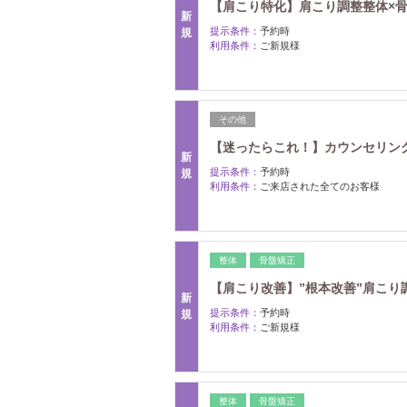
【肩こり特化】肩こり調整整体×骨盤
新
提示条件：
予約時
規
利用条件：
ご新規様
その他
【迷ったらこれ！】カウンセリン
新
提示条件：
予約時
規
利用条件：
ご来店された全てのお客様
整体
骨盤矯正
【肩こり改善】”根本改善”肩こり調整
新
提示条件：
予約時
規
利用条件：
ご新規様
整体
骨盤矯正