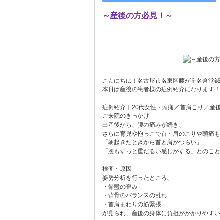
～産後の方必見！～
こんにちは！名古屋市名東区藤が丘名倉堂鍼
本日は産後の患者様の症例紹介になります！
症例紹介｜20代女性・頭痛／首肩こり／産
ご来院のきっかけ
出産後から、腰の痛みが続き、
さらに育児や抱っこで首・肩のこりや頭痛も
「朝起きたときから首と肩がつらい」
「腰もずっと重だるい感じがする」とのこと
検査・原因
姿勢分析を行ったところ、
・骨盤の歪み
・背骨のバランスの乱れ
・首肩まわりの筋緊張
が見られ、産後の身体に負担がかかりやすい