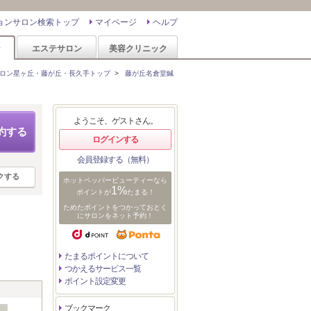
ョンサロン検索トップ
マイページ
ヘルプ
ン
エステサロン
美容クリニック
ロン星ヶ丘・藤が丘・長久手トップ
>
藤が丘名倉堂鍼
ようこそ、ゲストさん。
約する
ログインする
会員登録する（無料）
クする
ホットペッパービューティーなら
1%
ポイントが
たまる！
ためたポイントをつかっておとく
にサロンをネット予約！
たまるポイントについて
つかえるサービス一覧
ポイント設定変更
ブックマーク