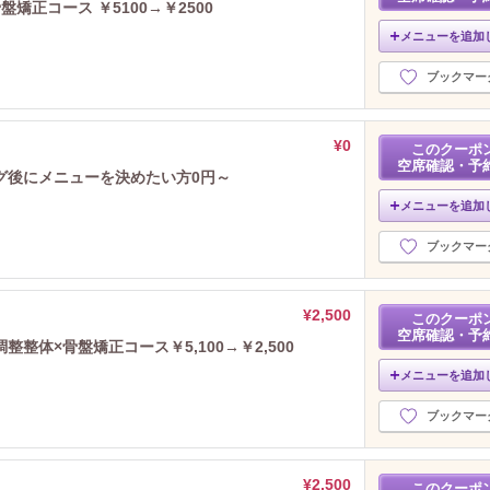
矯正コース ￥5100→￥2500
2024年2月分
（3）
2024年1月分
メニューを追加
（4）
2023年12月分
（3）
ブックマー
2023年11月分
（4）
2023年10月分
（4）
2023年9月分
（8）
¥0
このクーポ
2023年8月分
（5）
空席確認・予
グ後にメニューを決めたい方0円～
2023年7月分
（4）
メニューを追加
2023年6月分
（4）
2023年5月分
（4）
ブックマー
2023年4月分
（5）
2023年3月分
（2）
2023年2月分
¥2,500
（2）
このクーポ
空席確認・予
2023年1月分
（2）
整体×骨盤矯正コース￥5,100→￥2,500
2022年12月分
（1）
メニューを追加
ブックマー
¥2,500
このクーポ