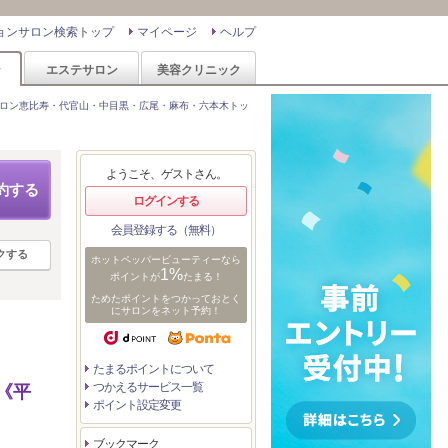
ョンサロン検索トップ
マイページ
ヘルプ
ン
エステサロン
美容クリニック
ロン恵比寿・代官山・中目黒・広尾・麻布・六本木トッ
ようこそ、ゲストさん。
約する
ログインする
会員登録する（無料）
クする
ホットペッパービューティーなら
1%
ポイントが
たまる！
ためたポイントをつかっておとく
にサロンをネット予約！
たまるポイントについて
つかえるサービス一覧
《平
ポイント設定変更
ブックマーク