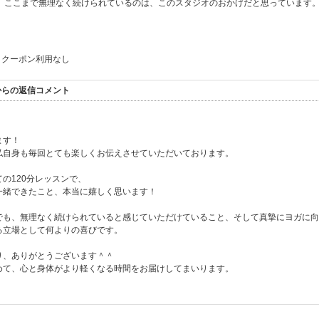
、ここまで無理なく続けられているのは、このスタジオのおかげだと思っています
クーポン利用なし
オからの返信コメント
ます！
私自身も毎回とても楽しくお伝えさせていただいております。
の120分レッスンで、
一緒できたこと、本当に嬉しく思います！
でも、無理なく続けられていると感じていただけていること、そして真摯にヨガに向
る立場として何よりの喜びです。
り、ありがとうございます＾＾
めて、心と身体がより軽くなる時間をお届けしてまいります。
。