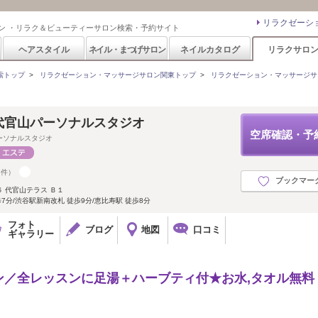
リラクゼーシ
ン ・リラク＆ビューティーサロン検索・予約サイト
ヘアスタイル
ネイル・まつげサロン
ネイルカタログ
リラクサロ
索トップ
>
リラクゼーション・マッサージサロン関東トップ
>
リラクゼーション・マッサージサ
n 代官山パーソナルスタジオ
空席確認・予
ーソナルスタジオ
8件）
ブックマー
 代官山テラス Ｂ１
7分/渋谷駅新南改札 徒歩9分/恵比寿駅 徒歩8分
フォト
ブログ
地図
口コミ
ギャラリー
ン／全レッスンに足湯＋ハーブティ付★お水,タオル無料