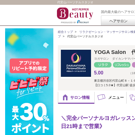
代官山パーソナルスタジオ
国内最大級のヘアサロ
ヘアサロン
総合トップ
>
リラクゼーション・マッサージサロン検
プ
>
代官山パーソナルスタジオ
YOGA Salo
ヨガサロン ダイカンヤマパ
5.00
（1
東京都渋谷区代官山町８－１６
【口コミ5.0★】代官山駅 徒歩
サロン情報
メニュー
＼完全パーソナルヨガレッス
日21時まで営業》