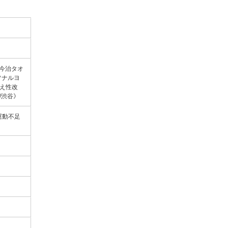
今治タオ
ソナルヨ
冷え性改
/渋谷》
/運動不足