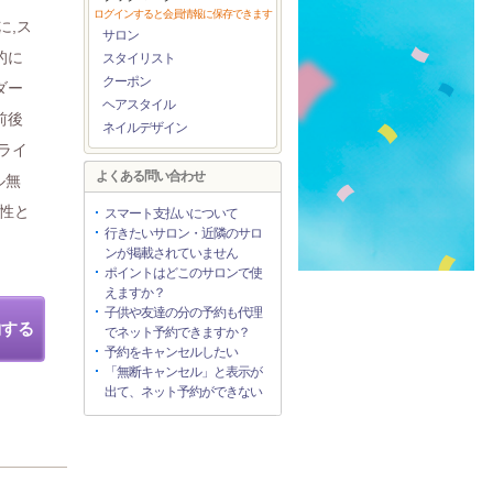
ログインすると会員情報に保存できます
に,ス
サロン
的に
スタイリスト
クーポン
ダー
ヘアスタイル
前後
ネイルデザイン
ライ
よくある問い合わせ
ル無
女性と
スマート支払いについて
行きたいサロン・近隣のサロ
ンが掲載されていません
ポイントはどこのサロンで使
えますか？
子供や友達の分の予約も代理
約する
でネット予約できますか？
予約をキャンセルしたい
「無断キャンセル」と表示が
出て、ネット予約ができない