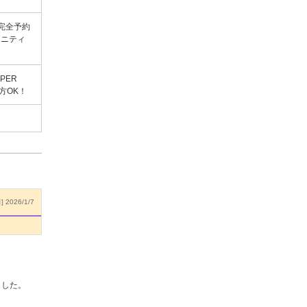
完全予約
メニティ
PER
方OK！
 2026/1/7
ました。