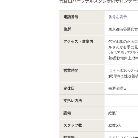
代官山パーソナルスタジオのサロンデー
電話番号
番号を表示
住所
東京都渋谷区代官
アクセス・道案内
代官山駅の正面口
ルさんが右手に見
ガ/ペアヨガ/プラ
善/柔軟性向上/体
営業時間
【月～木10:00～
解消/冷え性改善/
定休日
毎週金曜日
支払い方法
設備
総数1
スタッフ数
総数5人
駐車場
近くにコインパ