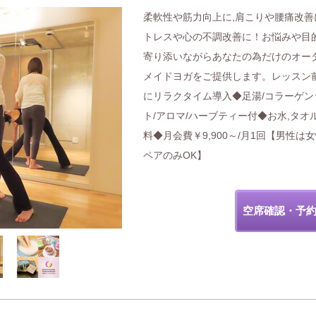
柔軟性や筋力向上に,肩こりや腰痛改善
トレスや心の不調改善に！お悩みや目
寄り添いながらあなたの為だけのオー
メイドヨガをご提供します。レッスン
にリラクタイム導入◆足湯/コラーゲン
ト/アロマ/ハーブティー付◆お水,タオ
料◆月会費￥9,900～/月1回【男性は
ペアのみOK】
空席確認・予