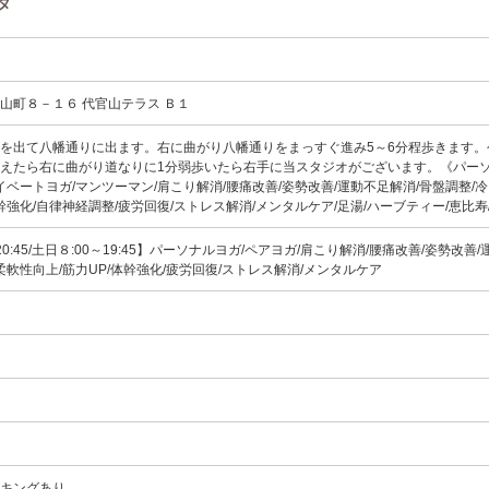
タ
山町８－１６ 代官山テラス Ｂ１
を出て八幡通りに出ます。右に曲がり八幡通りをまっすぐ進み5～6分程歩きます。
えたら右に曲がり道なりに1分弱歩いたら右手に当スタジオがございます。《パー
イベートヨガ/マンツーマン/肩こり解消/腰痛改善/姿勢改善/運動不足解消/骨盤調整/
幹強化/自律神経調整/疲労回復/ストレス解消/メンタルケア/足湯/ハーブティー/恵比寿
20:45/土日８:00～19:45】パーソナルヨガ/ペアヨガ/肩こり解消/腰痛改善/姿勢改善
柔軟性向上/筋力UP/体幹強化/疲労回復/ストレス解消/メンタルケア
ーキングあり