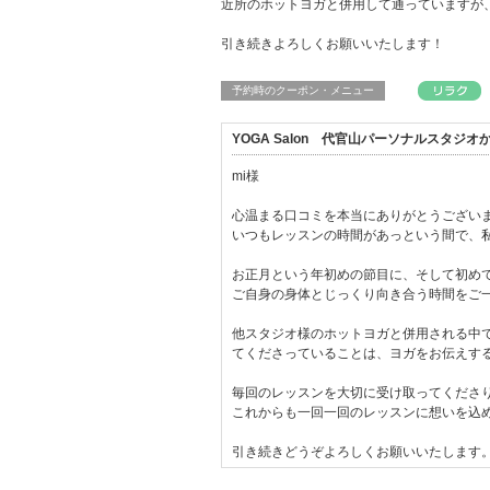
近所のホットヨガと併用して通っていますが
引き続きよろしくお願いいたします！
予約時のクーポン・メニュー
YOGA Salon 代官山パーソナルスタジ
mi様
心温まる口コミを本当にありがとうござい
いつもレッスンの時間があっという間で、
お正月という年初めの節目に、そして初めて
ご自身の身体とじっくり向き合う時間をご
他スタジオ様のホットヨガと併用される中
てくださっていることは、ヨガをお伝えす
毎回のレッスンを大切に受け取ってくださ
これからも一回一回のレッスンに想いを込
引き続きどうぞよろしくお願いいたします