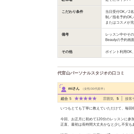
こだわり条件
当日受付OK／2
制／指名予約OK
またはコスメが
備考
レッスン中やその
Beautyの予
その他
ポイント利用OK
代官山パーソナルスタジオの口コミ
サロンPick Up
miさん
（女性/30代前半）
総合
5
雰囲気
5
接客
いつもとても丁寧に教えていただけて、毎回
今回、お正月に初めて120分のレッスンに参
正直、最初は長時間大丈夫かなと少し不安も