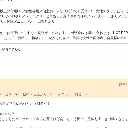
名以上の利用OK／女性専用／個室あり／朝10時前でも受付OK／女性スタッフ在籍／
／1人で貸切OK／ドリンクサービスあり／お子さま同伴可／メイクルームあり／ア
充実／体験メニューあり／回数券あり
他でお電話に出られない場合がございます。ご予約時のお問い合わせは、HOT PEP
約画面にある「ご要望・ご相談」にご記入ください。男性は女性の同伴者、会員様紹介の
、即時予約OK
[投稿日]
サービス
5
技術・仕上がり
5
メニュー・料金
5
60分が本当にあっという間です！
加しました。
ありましたが、終わってみると驚くほどあっという間で、身体もすっきり軽くなり