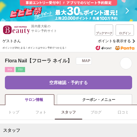
国内最大級の
サロン予約サイト
ブックマーク
ログイン
ゲストさん
ポイントを表示する
ポイントが1%たまる！
ポイントはサロン予約でつかえる！
Flora Nail【フローラ ネイル】
MAP
ﾈｲﾙ
ﾘﾗｸ
空席確認・予約する
クーポン・メニュー
サロン情報
トップ
フォト
スタッフ
ブログ
口コミ
スタッフ