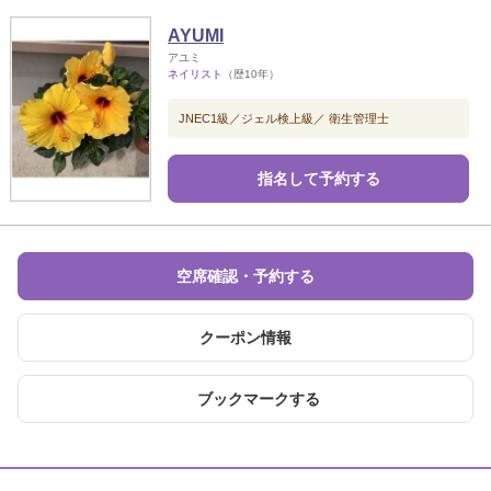
AYUMI
アユミ
ネイリスト
（歴10年）
JNEC1級／ジェル検上級／ 衛生管理士
指名して予約する
空席確認・予約する
クーポン情報
ブックマークする