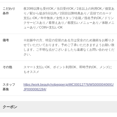
こだわり
夜20時以降も受付OK／当日受付OK／2名以上の利用OK／個室あ
条件
り／駅から徒歩5分以内／2回目以降特典あり／店頭でのカード
支払いOK／年中無休／女性スタッフ在籍／指名予約OK／ドリン
クサービスあり／着替えあり／都度払いメニューあり／体験メニ
ューあり／COIN+支払いOK
備考
※妊娠中の方、特定の症状のある方は安全のため施術をお断りさ
せていただいております。予めご了承いただきますようお願い致
します。ご不明な点がございましたら遠慮なくお問い合わせくだ
さい。
その他
スマート支払いOK
ポイント利用OK
即時予約OK
メンズに
もオススメ
スタッフ
https://work.beauty.hotpepper.jp/WC00012776/WS0000040691/
募集
JP0000082284/
クーポン