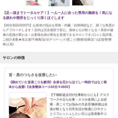
【足～頭までトータルケア！】一人一人に合った専用の施術を！気にな
る疲れや箇所をじっくり深くほぐします
【60分初回4000円】お身体の悩みを骨格・内臓・自律神経など、様々な角度か
らアプローチします！店内は完全個室で安心。身体と心が軽くなる！美容や健
康の意識が変わる！お客様自身が変化を実感できるサロンです♪口コミ高評価、
ご紹介多数★名古屋/千種/駅近/ボディ/ヘッド/肩こり/腰痛/頭痛/足つぼ/姿勢/整
体/人気/
サロンの特徴
首・肩のつらさを改善したい
《諦めていた首肩こりを解消》全身を芯からほぐし一時的ではなく根
本から改善!【全身整体コース60分￥4000】
【千種駅徒歩3分/仕事終わりにも】デスク
ワークや立ち仕事・スマホ使用による頭
痛・肩こりでお悩みの方必見!施術後は全
身が軽くなり日常生活が快適に◎サクッ
とリフレッシュしたい方には首肩集中コ