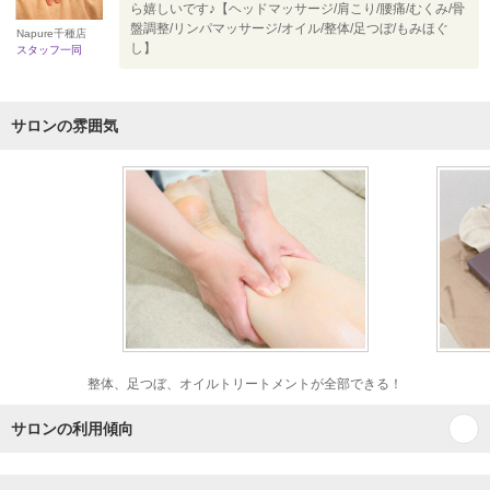
ら嬉しいです♪【ヘッドマッサージ/肩こり/腰痛/むくみ/骨
盤調整/リンパマッサージ/オイル/整体/足つぼ/もみほぐ
Napure千種店
し】
スタッフ一同
サロンの雰囲気
整体、足つぼ、オイルトリートメントが全部できる！
サロンの利用傾向