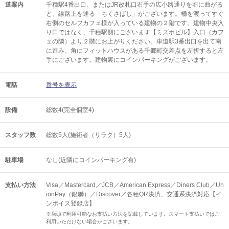
道案内
千種駅4番出口、またはJR改札口右手の広小路通りを右に曲がる
と、線路上を通る「ちくさばし」がございます。橋を渡ってすぐ
右側のセルフカフェ様が入っている建物の２階です。建物中央入
り口ではなく、千種駅側にございます【ミズホビル】入口（カフ
ェの隣）より２階にお上がりください。車道駅3番出口を出て南
に進み、角にフィットハウスがある千郷町交差点を左折すると左
手にございます。建物裏にコインパーキングがございます。
電話
番号を表示
設備
総数4(完全個室4)
スタッフ数
総数5人(施術者（リラク）5人)
駐車場
なし(近隣にコインパーキング有)
支払い方法
Visa／Mastercard／JCB／American Express／Diners Club／Un
ionPay（銀聯）／Discover／各種QR決済、交通系決済対応【イ
ンボイス登録店】
※店頭で利用可能なお支払い方法を記載しています。スマート支払いではご
利用いただけない場合がございます。