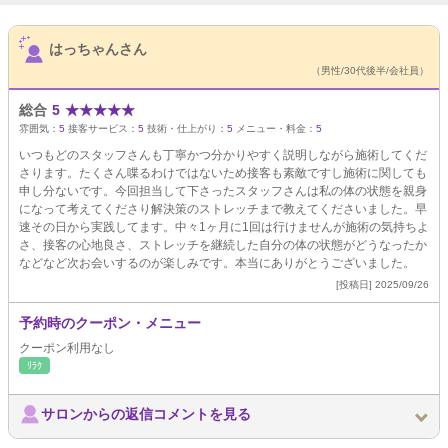
サロンPick Up
はっちゃんさん
（男性/30代後半/会社員）
総合
5
★
★
★
★
★
雰囲気：
5
接客サービス：
5
技術・仕上がり：
5
メニュー・料金：
5
いつもどのスタッフさんも丁寧かつ分かりやすく説明しながら施術してくだ
さります。たくさん喋るわけではないため接客も素敵ですし施術に関しても
申し分ないです。今回担当して下さったスタッフさんは私の体の状態を親身
になって考えてくださり解決策のストレッチまで教えてくださいました。早
速その日から実践してます。中々1ヶ月に1回は行けませんが施術の気持ちよ
さ、接客の心地良さ、ストレッチを継続した自分の体の状態がどうなったか
などなど次お会いするのが楽しみです。本当にありがとうございました。
[投稿日] 2025/09/26
予約時のクーポン・メニュー
クーポン利用なし
ﾘﾗｸ
サロンからの返信コメントを見る