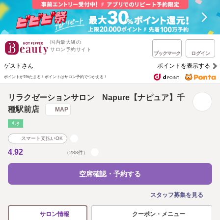
国内最大級の
サロン予約サイト
ブックマーク
ログイン
ゲストさん
ポイントを表示する
ポイントが1%たまる！
ポイントはサロン予約でつかえる！
リラクゼーションサロン Napure【ナピュア】千
種駅前店
MAP
ﾘﾗｸ
スマート支払いOK
4.92
（288件）
空席確認・予約する
スタッフ募集を見る
クーポン・メニュー
サロン情報