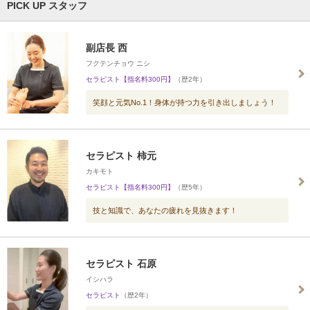
PICK UP スタッフ
副店長 西
フクテンチョウ ニシ
セラピスト【指名料300円】
（歴2年）
笑顔と元気No.1！身体が持つ力を引き出しましょう！
セラピスト 柿元
カキモト
セラピスト【指名料300円】
（歴5年）
技と知識で、あなたの疲れを見抜きます！
セラピスト 石原
イシハラ
セラピスト
（歴2年）