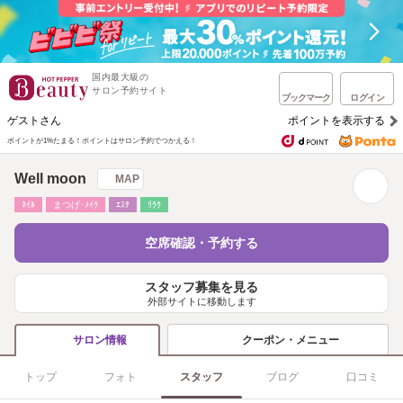
国内最大級の
サロン予約サイト
ブックマーク
ログイン
ゲストさん
ポイントを表示する
ポイントが1%たまる！
ポイントはサロン予約でつかえる！
Well moon
MAP
ﾈｲﾙ
まつげ･ﾒｲｸ
ｴｽﾃ
ﾘﾗｸ
空席確認・予約する
スタッフ募集を見る
外部サイトに移動します
クーポン・メニュー
サロン情報
トップ
フォト
スタッフ
ブログ
口コミ