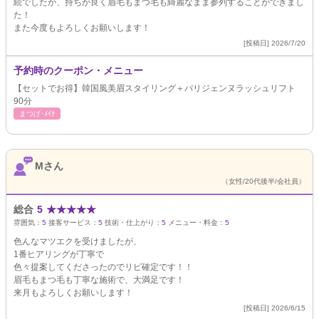
続でしたが、持ちが良く眉毛もまつ毛も綺麗なまま参列することができまし
た！
また今度もよろしくお願いします！
[投稿日] 2026/7/20
予約時のクーポン・メニュー
【セットでお得】韓国風美眉スタイリング＋パリジェンヌラッシュリフト
90分
まつげ･ﾒｲｸ
Mさん
（女性/20代後半/会社員）
総合
5
★
★
★
★
★
雰囲気：
5
接客サービス：
5
技術・仕上がり：
5
メニュー・料金：
5
色んなマツエクを受けましたが、
1番ヒアリングが丁寧で
色々提案してくださったのでリピ確定です！！
眉毛もまつ毛も丁寧な施術で、大満足です！
来月もよろしくお願いします！
[投稿日] 2026/6/15