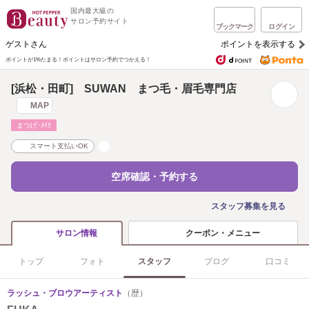
国内最大級の
サロン予約サイト
ブックマーク
ログイン
ゲストさん
ポイントを表示する
ポイントが1%たまる！
ポイントはサロン予約でつかえる！
[浜松・田町] SUWAN まつ毛・眉毛専門店
MAP
まつげ･ﾒｲｸ
スマート支払いOK
空席確認・予約する
スタッフ募集を見る
クーポン・メニュー
サロン情報
トップ
フォト
スタッフ
ブログ
口コミ
ラッシュ・ブロウアーティスト
（歴）