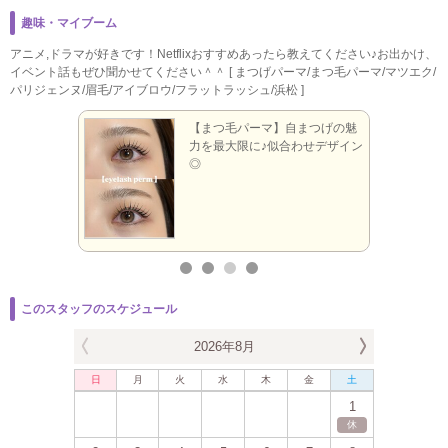
趣味・マイブーム
アニメ,ドラマが好きです！Netflixおすすめあったら教えてください♪お出かけ、
イベント話もぜひ聞かせてください＾＾ [ まつげパーマ/まつ毛パーマ/マツエク/
パリジェンヌ/眉毛/アイブロウ/フラットラッシュ/浜松 ]
】繊細な仕
【まつ毛パーマ】自まつげの魅
エク派さん
力を最大限に♪似合わせデザイン
◎
このスタッフのスケジュール
2026年8月
日
月
火
水
木
金
土
日
月
1
休