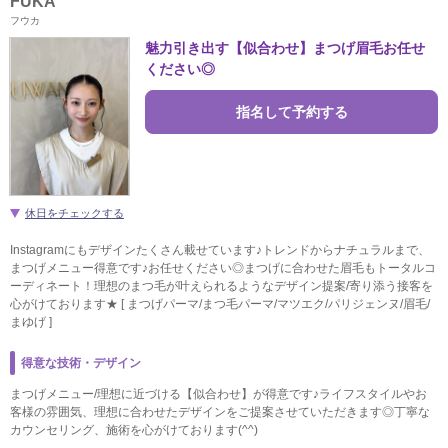
FUKA
フウカ
魅力引き出す【似合わせ】まつげ眉毛お任せ
ください◎
指名して予約する
休日をチェックする
Instagramにもデザインたくさん載せています♪トレンドからナチュラルまで、
まつげメニュー得意です♪お任せください◎まつげに合わせた眉毛もトータルコ
ーディネート！理想のまつ毛が叶えられるようなデザイン提案/寄り添う接客を
心がけております★ [ まつげパーマ/まつ毛パーマ/マツエク/パリジェンヌ/眉毛/
まゆげ ]
得意な技術・デザイン
まつげメニュー/理想に近づける【似合わせ】が得意です♪ライフスタイルやお
客様の雰囲気、理想に合わせたデザインをご提案させていただきます◎丁寧な
カウンセリング、施術を心がけております(^^)