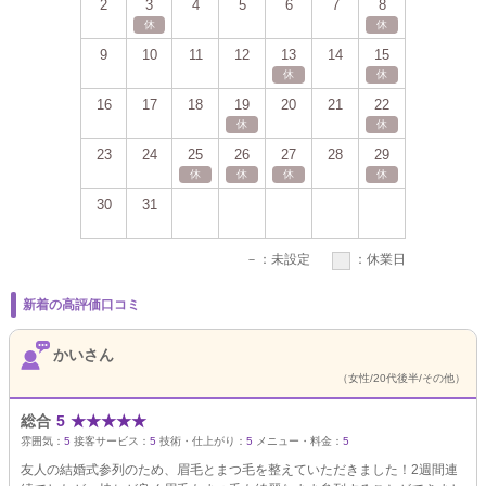
2
3
4
5
6
7
8
6
7
休
休
9
10
11
12
13
14
15
13
14
休
休
16
17
18
19
20
21
22
20
21
休
休
23
24
25
26
27
28
29
27
28
休
休
休
休
休
30
31
－
：未設定
：休業日
新着の高評価口コミ
かいさん
（女性/20代後半/その他）
総合
5
★
★
★
★
★
雰囲気：
5
接客サービス：
5
技術・仕上がり：
5
メニュー・料金：
5
友人の結婚式参列のため、眉毛とまつ毛を整えていただきました！2週間連