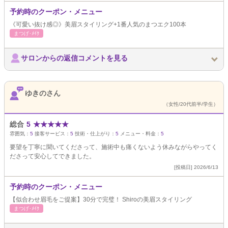
予約時のクーポン・メニュー
《可愛い抜け感◎》美眉スタイリング+1番人気のまつエク100本
まつげ･ﾒｲｸ
サロンからの返信コメントを見る
ゆきのさん
（女性/20代前半/学生）
総合
5
★
★
★
★
★
雰囲気：
5
接客サービス：
5
技術・仕上がり：
5
メニュー・料金：
5
要望を丁寧に聞いてくださって、施術中も痛くないよう休みながらやってく
ださって安心してできました。
[投稿日] 2026/6/13
予約時のクーポン・メニュー
【似合わせ眉毛をご提案】30分で完璧！ Shiroの美眉スタイリング
まつげ･ﾒｲｸ