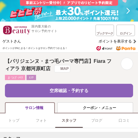
国内最大級の
サロン予約サイト
ブックマーク
ログイン
ゲストさん
ポイントを表示する
ポイントが1%たまる！
ポイントはサロン予約でつかえる！
【パリジェンヌ・まつ毛パーマ専門店】Fiara フ
ィアラ 京都河原町店
MAP
まつげ･ﾒｲｸ
ｴｽﾃ
空席確認・予約する
クーポン・メニュー
サロン情報
トップ
フォト
スタッフ
ブログ
口コミ