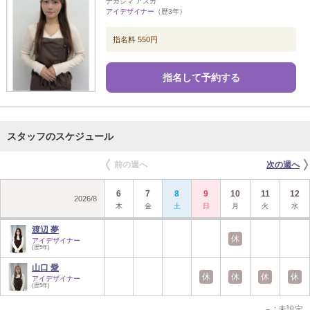
ナカジマ アスカ
アイデザイナー
（歴3年）
指名料 550円
指名して予約する
スタッフのスケジュール
前の週へ
次の週へ
6
7
8
9
10
11
12
2026
/
8
木
金
土
日
月
火
水
渡辺 夢
休
アイデザイナー
(歴5年)
山口 愛
休
休
休
休
アイデザイナー
(歴5年)
－
: 未設定