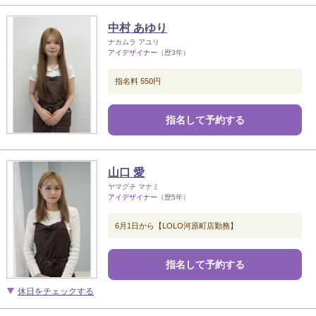
中村 あゆり
ナカムラ アユリ
アイデザイナー
（歴3年）
指名料 550円
指名して予約する
山口 愛
ヤマグチ マナミ
アイデザイナー
（歴5年）
6月1日から【LOLO河原町店勤務】
指名して予約する
休日をチェックする