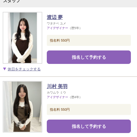
スタッフ
渡辺 夢
ワタナベ ユメ
アイデザイナー
（歴5年）
指名料 550円
指名して予約する
休日をチェックする
川村 美羽
カワムラ ミウ
アイデザイナー
（歴4年）
指名料 550円
指名して予約する