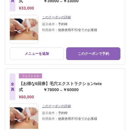
員
式 ￥39000→￥33000
¥33,000
このクーポンの詳細
提示条件：
予約時
利用条件：
他券併用不可/全てのお客様
メニューを追加
このクーポンで予約
フェイシャル
【お得な6回券】毛穴エクストラクションtete
全
員
式 ￥78000→￥60000
¥60,000
このクーポンの詳細
提示条件：
予約時
利用条件：
他券併用不可/全てのお客様