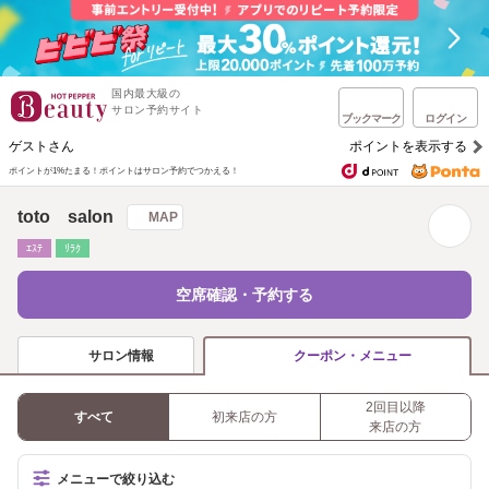
国内最大級の
サロン予約サイト
ブックマーク
ログイン
ゲストさん
ポイントを表示する
ポイントが1%たまる！
ポイントはサロン予約でつかえる！
toto salon
MAP
ｴｽﾃ
ﾘﾗｸ
空席確認・予約する
サロン情報
クーポン・メニュー
2回目以降
すべて
初来店の方
来店の方
メニューで絞り込む