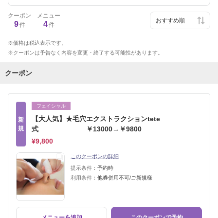
クーポン
メニュー
9
4
件
件
価格は税込表示です。
クーポンは予告なく内容を変更・終了する可能性があります。
クーポン
フェイシャル
【大人気】★毛穴エクストラクションtete
新
規
式 ￥13000→￥9800
¥9,800
このクーポンの詳細
提示条件：
予約時
利用条件：
他券併用不可/ご新規様
メニューを追加
このクーポンで予約