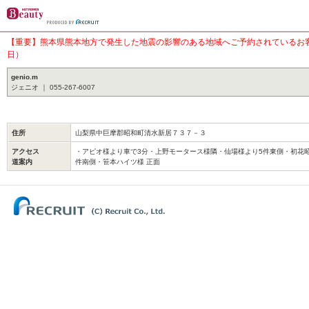
【重要】熊本県熊本地方で発生した地震の影響のある地域へご予約されているお客様
日）
genio.m
ジェニオ ｜ 055-267-6007
住所
山梨県中巨摩郡昭和町清水新居７３７－３
アクセス
・アピオ様より車で3分・上野モータース様隣・仙場様より5件東側・初花
道案内
件南側・笹本ハイツ様 正面