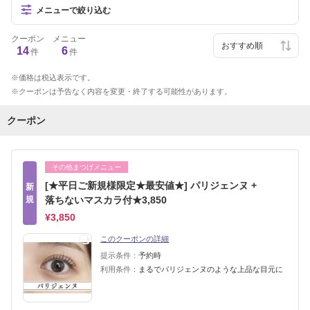
メニューで絞り込む
クーポン
メニュー
14
6
件
件
価格は税込表示です。
クーポンは予告なく内容を変更・終了する可能性があります。
クーポン
その他まつげメニュー
[★平日ご新規様限定★最安値★] パリジェンヌ +
新
規
落ちないマスカラ付★3,850
¥3,850
このクーポンの詳細
提示条件：
予約時
利用条件：
まるでパリジェンヌのような上品な目元に