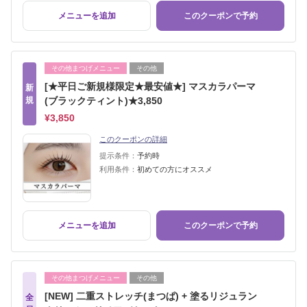
メニューを追加
このクーポンで予約
その他まつげメニュー
その他
[★平日ご新規様限定★最安値★] マスカラパーマ
新
規
(ブラックティント)★3,850
¥3,850
このクーポンの詳細
提示条件：
予約時
利用条件：
初めての方にオススメ
メニューを追加
このクーポンで予約
その他まつげメニュー
その他
[NEW] 二重ストレッチ(まつぱ) + 塗るリジュラン
全