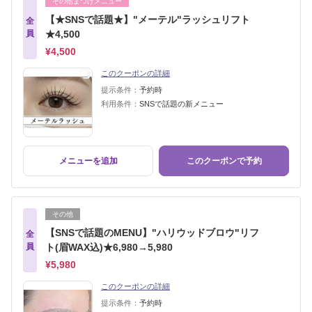
その他まつげメニュー
【★SNSで話題★】"メーテル"ラッシュリフト
全
員
★4,500
¥4,500
このクーポンの詳細
提示条件：
予約時
利用条件：
SNSで話題の新メニュー
メニューを追加
このクーポンで予約
その他
【SNSで話題のMENU】"ハリウッドブロウ"リフ
全
員
ト(眉WAX込)★6,980→5,980
¥5,980
このクーポンの詳細
提示条件：
予約時