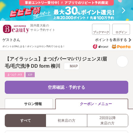
国内最大級の
サロン予約サイト
ブックマーク
ログイン
ゲストさん
ポイントを表示する
ポイントが1%たまる！
ポイントはサロン予約でつかえる！
【アイラッシュ】まつげパーマ/パリジェンヌ/眉
毛/毛穴洗浄 DD form 柳川
MAP
まつげ･ﾒｲｸ
ｴｽﾃ
空席確認・予約する
サロン情報
クーポン・メニュー
2回目以降
すべて
初来店の方
来店の方