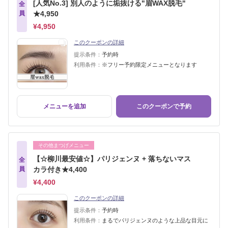
[人気No.3] 別人のように垢抜ける"眉WAX脱毛"
全
員
★4,950
¥4,950
このクーポンの詳細
提示条件：
予約時
利用条件：
※フリー予約限定メニューとなります
メニューを追加
このクーポンで予約
その他まつげメニュー
【☆柳川最安値☆】パリジェンヌ + 落ちないマス
全
員
カラ付き★4,400
¥4,400
このクーポンの詳細
提示条件：
予約時
利用条件：
まるでパリジェンヌのような上品な目元に