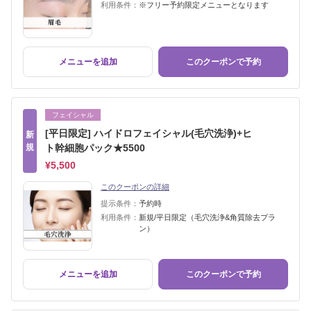
利用条件：
※フリー予約限定メニューとなります
メニューを追加
このクーポンで予約
フェイシャル
[平日限定] ハイドロフェイシャル(毛穴洗浄)+ヒ
新
規
ト幹細胞パック★5500
¥5,500
このクーポンの詳細
提示条件：
予約時
利用条件：
新規/平日限定（毛穴洗浄&角質除去プラ
ン）
メニューを追加
このクーポンで予約