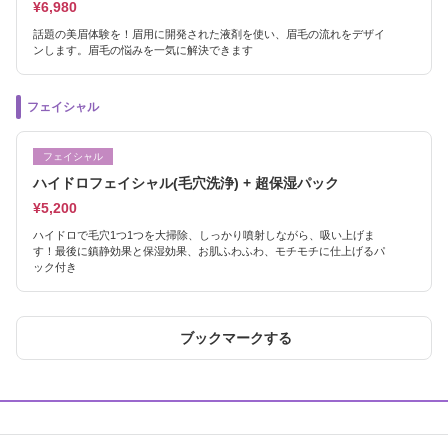
¥6,980
話題の美眉体験を！眉用に開発された液剤を使い、眉毛の流れをデザイ
ンします。眉毛の悩みを一気に解決できます
フェイシャル
フェイシャル
ハイドロフェイシャル(毛穴洗浄) + 超保湿パック
¥5,200
ハイドロで毛穴1つ1つを大掃除、しっかり噴射しながら、吸い上げま
す！最後に鎮静効果と保湿効果、お肌ふわふわ、モチモチに仕上げるパ
ック付き
ブックマークする