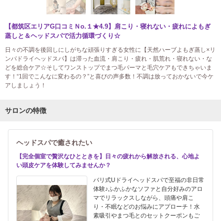
【都筑区エリアG口コミＮo.１★4.9】肩こり・寝れない・疲れによもぎ
蒸しと＆ヘッドスパで活力循環づくり☆
日々の不調を後回しにしがちな頑張りすぎる女性に【天然ハーブよもぎ蒸し×リ
ンパドライヘッドスパ】は滞った血流・肩こり・疲れ・肌荒れ・寝れない・な
どを総合ケア☆そしてワンストップでまつ毛パーマと毛穴ケアもできちゃいま
す！“1回でこんなに変わるの？”と喜びの声多数！不調は放っておかないで今ケ
アしましょう！
サロンの特徴
ヘッドスパで癒されたい
【完全個室で贅沢なひとときを】日々の疲れから解放される、心地よ
い頭皮ケアを体験してみませんか？
バリ式Uドライヘッドスパで至福の非日常
体験♪ふかふかなソファと自分好みのアロ
マでリラックスしながら、頭痛や肩こ
り・不眠などのお悩みにアプローチ！水
素吸引やまつ毛とのセットクーポンもご