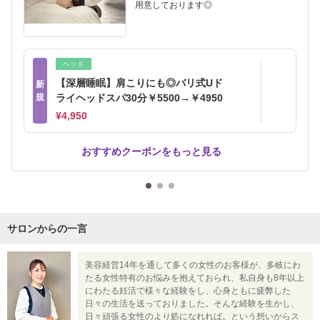
用意しております◎
ヘッド
【深層睡眠】肩こりにも◎バリ式Uド
新
規
ライヘッドスパ30分￥5500→￥4950
¥4,950
おすすめクーポンをもっと見る
サロンからの一言
美容経営14年を通して多くの女性のお客様が、多岐にわ
たる女性特有のお悩みを抱えておられ、私自身も8年以上
にわたる妊活で様々な経験をし、心身ともに疲弊した
日々の生活を送っておりました。そんな経験を生かし、
日々頑張る女性のより処になれれば。という想いからス