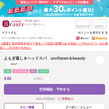
国内最大級の
サロン予約サイト
ブックマーク
ログイン
ゲストさん
ポイントを表示する
ポイントが1%たまる！
ポイントはサロン予約でつかえる！
【重要】熊本県熊本地方で発生した地震の影響のある地域へご予約されているお客
様へ（2026年7月28日）
よもぎ蒸し＆ヘッドスパ uruSteam＆beauty
MAP
ﾘﾗｸ
まつげ･ﾒｲｸ
ｴｽﾃ
ﾘﾌﾚｯｼｭ
4.82
（224件）
空席確認・予約する
空席あり
本日の空席状況：
◯
クーポン・メニュー
サロン情報