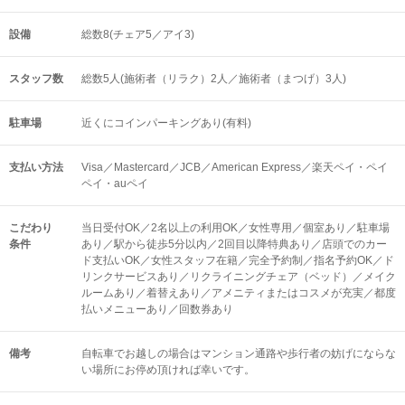
設備
総数8(チェア5／アイ3)
スタッフ数
総数5人(施術者（リラク）2人／施術者（まつげ）3人)
駐車場
近くにコインパーキングあり(有料)
支払い方法
Visa／Mastercard／JCB／American Express／楽天ペイ・ペイ
ペイ・auペイ
こだわり
当日受付OK／2名以上の利用OK／女性専用／個室あり／駐車場
条件
あり／駅から徒歩5分以内／2回目以降特典あり／店頭でのカー
ド支払いOK／女性スタッフ在籍／完全予約制／指名予約OK／ド
リンクサービスあり／リクライニングチェア（ベッド）／メイク
ルームあり／着替えあり／アメニティまたはコスメが充実／都度
払いメニューあり／回数券あり
備考
自転車でお越しの場合はマンション通路や歩行者の妨げにならな
い場所にお停め頂ければ幸いです。