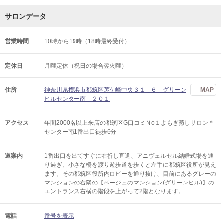
サロンデータ
営業時間
10時から19時（18時最終受付）
定休日
月曜定休（祝日の場合翌火曜）
住所
神奈川県横浜市都筑区茅ケ崎中央３１－６ グリーン
MAP
ヒルセンター南 ２０１
アクセス
年間2000名以上来店の都筑区G口コミＮo１よもぎ蒸しサロン＊
センター南1番出口徒歩6分
道案内
1番出口を出てすぐに右折し直進、アニヴェルセル結婚式場を通
り過ぎ、小さな橋を渡り遊歩道を歩くと左手に都筑区役所が見え
ます。その都筑区役所内ロビーを通り抜け、目前にあるグレーの
マンションの右隣の【ベージュのマンション(グリーンヒル)】の
エントランス右横の階段を上がって2階となります。
電話
番号を表示