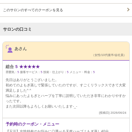
このサロンのすべてのクーポンを見る
サロンの口コミ
サロンPick Up
あさん
（女性/10代後半/会社員）
総合
5
★
★
★
★
★
雰囲気：
5
接客サービス：
5
技術・仕上がり：
5
メニュー・料金：
5
先日はありがとうございました。
初めてのよもぎ蒸しで緊張していたのですが、すごくリラックスできて大変
満足しました^ ^
悩みにあったよもぎとハーブを丁寧に説明していただき非常にわかりやすか
ったです。
また次回以降もよろしくお願いいたします-_-
[投稿日] 2026/06/24
予約時のクーポン・メニュー
【玉汗】女性特有のお悩みに◎選べる天然ハーブよもぎ蒸し40分